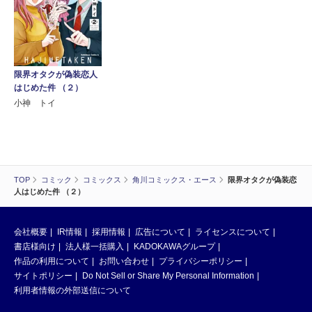
限界オタクが偽装恋人
はじめた件 （２）
小神 トイ
TOP
コミック
コミックス
角川コミックス・エース
限界オタクが偽装恋
人はじめた件 （２）
会社概要
IR情報
採用情報
広告について
ライセンスについて
書店様向け
法人様一括購入
KADOKAWAグループ
作品の利用について
お問い合わせ
プライバシーポリシー
サイトポリシー
Do Not Sell or Share My Personal Information
利用者情報の外部送信について