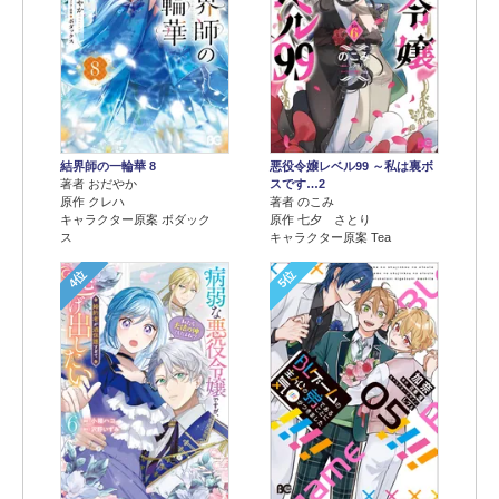
結界師の一輪華 8
悪役令嬢レベル99 ～私は裏ボ
著者 おだやか
スです…2
原作 クレハ
著者 のこみ
キャラクター原案 ボダック
原作 七夕 さとり
ス
キャラクター原案 Tea
4位
5位