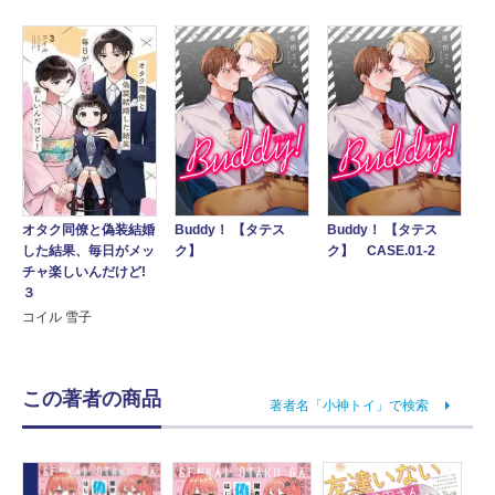
オタク同僚と偽装結婚
Buddy！ 【タテス
Buddy！ 【タテス
した結果、毎日がメッ
ク】
ク】 CASE.01-2
チャ楽しいんだけど!
３
コイル 雪子
この著者の商品
著者名「小神トイ」で検索