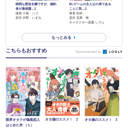
病弱な悪役令嬢ですが、婚約
BLゲームの主人公の弟である
者が過保護…2
ことに気…2
漫画 小箱 ハコ
著者 加奈
原作 沢野 いずみ
原作 花果 唯
キャラクター原案 しヴぇ
もっとみる
こちらもおすすめ
Recommended by
オタ婚のススメ！ 2
限界オタクが偽装恋人
オタ婚のススメ！ 3
はじめた件 （１）