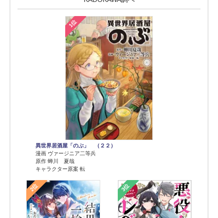
1位
異世界居酒屋「のぶ」 （２２）
漫画 ヴァージニア二等兵
原作 蝉川 夏哉
キャラクター原案 転
2位
3位