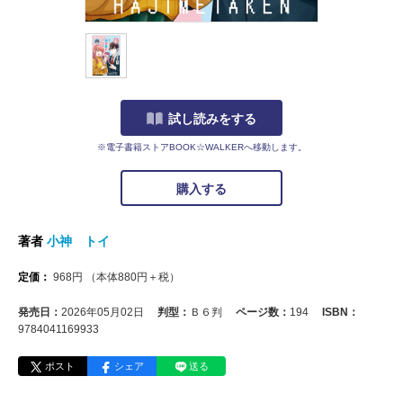
試し読みをする
※電子書籍ストアBOOK☆WALKERへ移動します。
購入する
著者
小神 トイ
定価：
968
円
（本体
880
円＋税）
発売日：
2026年05月02日
判型：
Ｂ６判
ページ数：
194
ISBN：
9784041169933
ポスト
シェア
送る