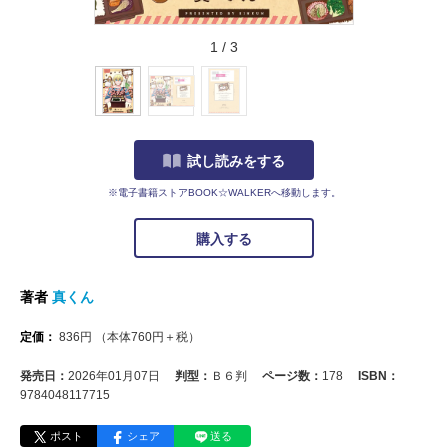
1
/
3
試し読みをする
※電子書籍ストアBOOK☆WALKERへ移動します。
購入する
著者
真くん
定価：
836
円
（本体
760
円＋税）
発売日：
2026年01月07日
判型：
Ｂ６判
ページ数：
178
ISBN：
9784048117715
ポスト
シェア
送る