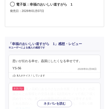
電子版：幸福のおいしい道すがら 1
発売日：2026年01月07日
「幸福のおいしい道すがら 1」感想・レビュー
※ユーザーによる個人の感想です
思いが伝わる幸せ。贔屓にしたくなる幸せです。
YS-56
2026年01月08日
3
人がナイス！しています
兎ノ花町にある小さなお弁当屋「くまうさ」の店
員さんとお客様との交流を描く1話完結モノって感じ? 緩く
読めていいね。真くんの漫画は恋と呼ぶには青すぎる等、
どれも面白い。 百合(GL)回も凄く良かった。分厚い1冊
…続きを読む