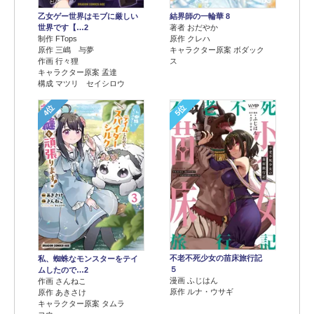
乙女ゲー世界はモブに厳しい
結界師の一輪華 8
世界です【…2
著者 おだやか
制作 FTops
原作 クレハ
原作 三嶋 与夢
キャラクター原案 ボダック
作画 行々狸
ス
キャラクター原案 孟達
構成 マツリ セイシロウ
4位
5位
不老不死少女の苗床旅行記
私、蜘蛛なモンスターをテイ
５
ムしたので…2
漫画 ふじはん
作画 さんねこ
原作 ルナ・ウサギ
原作 あきさけ
キャラクター原案 タムラ