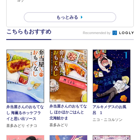
ヨウ
もっとみる
こちらもおすすめ
Recommended by
弁当屋さんのおもてな
弁当屋さんのおもてな
アルキメデスのお風
し ほかほかごはんと
し 海薫るホッケフラ
呂 1
北海鮭かま
イと思い出ソース
ニコ・ニコルソン
喜多みどり
喜多みどり イナコ