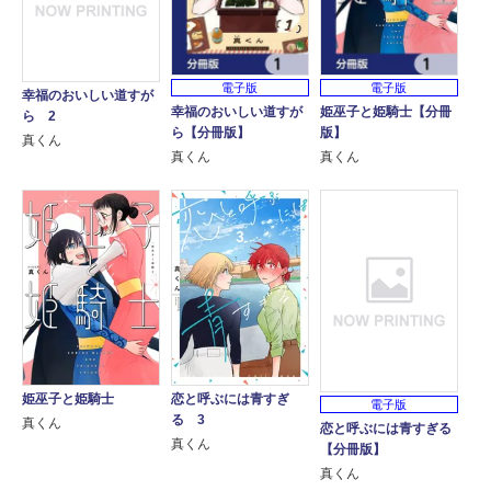
電子版
電子版
幸福のおいしい道すが
幸福のおいしい道すが
姫巫子と姫騎士【分冊
ら 2
ら【分冊版】
版】
真くん
真くん
真くん
姫巫子と姫騎士
恋と呼ぶには青すぎ
電子版
る 3
真くん
恋と呼ぶには青すぎる
真くん
【分冊版】
真くん