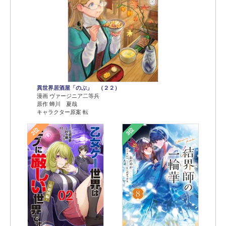
異世界居酒屋「のぶ」 （２２）
漫画 ヴァージニア二等兵
原作 蝉川 夏哉
キャラクター原案 転
2位
3位