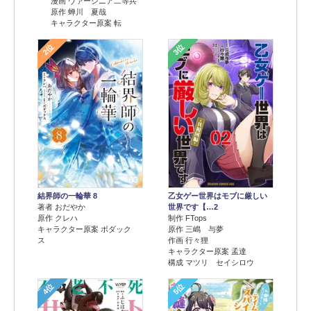
漫画 ヴァージニア二等兵
原作 蝉川 夏哉
キャラクター原案 転
2位
3位
結界師の一輪華 8
乙女ゲー世界はモブに厳しい
著者 おだやか
世界です【…2
原作 クレハ
制作 FTops
キャラクター原案 ボダック
原作 三嶋 与夢
ス
作画 行々狸
キャラクター原案 孟達
構成 マツリ セイシロウ
4位
5位