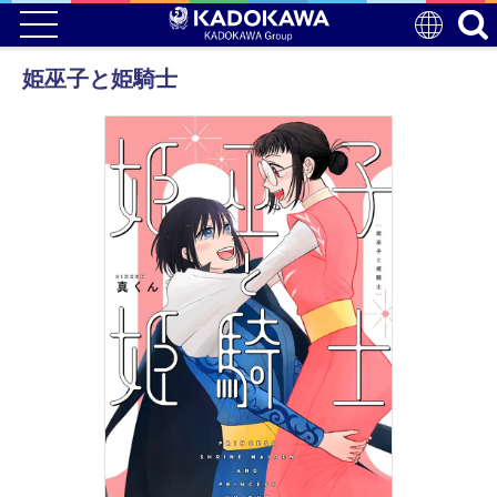
姫巫子と姫騎士