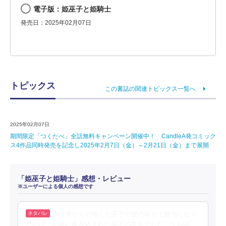
電子版：姫巫子と姫騎士
発売日：2025年02月07日
トピックス
この書誌の関連トピックス一覧へ
2025年02月07日
期間限定「つくたべ」全話無料キャンペーン開催中！ CandleA発コミック
ス4作品同時発売を記念し2025年2月7日（金）～2月21日（金）まで展開
「姫巫子と姫騎士」感想・レビュー
※ユーザーによる個人の感想です
異世界から召喚した巫子の愛の祈りで最強になっ
たのは、召喚に巻き込まれた巫子の友人でした、なお話。