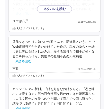
友愛だって最強です。とても好きな物語でした。嫌な人間
がいないし、サクッと読めるし、メイン４人も名前のある
…続きを読む
ユウ@八戸
2025年02月14日
7
人がナイス！しています
前作をきっかけに知った作家さんで、新連載ということで
Web連載当初から追いかけていた作品。親友のゆらと一緒
に異世界に召喚されたみお。愛する気持ちで相手が強くな
る力を持ったゆら。異世界の見知らぬ恋人候補達
…続きを読む
幸音
2025年02月15日
4
人がナイス！しています
キャンドレアの新刊。『姉を好きなお姉さんと』『恋と呼
ぶには青すぎる』等の百合漫画を描かれてきた漫画家さん
による女同士の友愛ものだと聞いて喜んで今回も買った。
恋愛でも友愛でも異性間ええも同性間でも、どん
…続きを読む