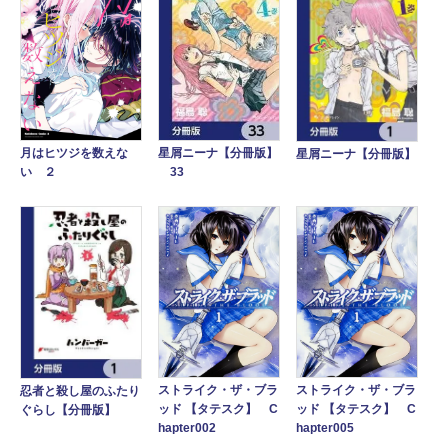
星屑ニーナ【分冊版】
月はヒツジを数えな
星屑ニーナ【分冊版】
33
い ２
ストライク・ザ・ブラ
ストライク・ザ・ブラ
忍者と殺し屋のふたり
ッド 【タテスク】 C
ッド 【タテスク】 C
ぐらし【分冊版】
hapter002
hapter005