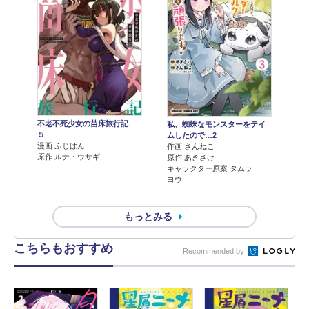
不老不死少女の苗床旅行記
私、蜘蛛なモンスターをテイ
５
ムしたので…2
漫画 ふじはん
作画 さんねこ
原作 ルナ・ウサギ
原作 あきさけ
キャラクター原案 タムラ
ヨウ
もっとみる
こちらもおすすめ
Recommended by