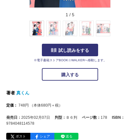
1
/
5
試し読みをする
※電子書籍ストアBOOK☆WALKERへ移動します。
購入する
著者
真くん
定価：
748
円
（本体
680
円＋税）
発売日：
2025年02月07日
判型：
Ｂ６判
ページ数：
178
ISBN：
9784048114578
ポスト
シェア
送る