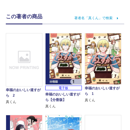
この著者の商品
著者名「真くん」で検索
幸福のおいしい道すが
電子版
幸福のおいしい道すが
ら 1
幸福のおいしい道すが
ら 2
ら【分冊版】
真くん
真くん
真くん