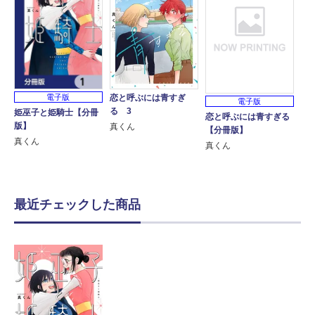
電子版
恋と呼ぶには青すぎ
電子版
る 3
姫巫子と姫騎士【分冊
恋と呼ぶには青すぎる
版】
真くん
【分冊版】
真くん
真くん
最近チェックした商品