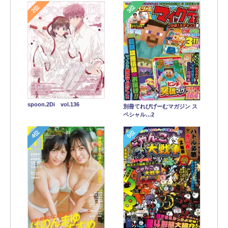
2位
3位
spoon.2Di vol.136
別冊てれびげーむマガジン ス
ペシャル…2
4位
5位