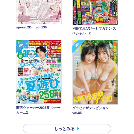
spoon.2Di vol.136
別冊てれびげーむマガジン ス
ペシャル…2
4位
5位
関西ウォーカー2026夏 ウォー
グラビアザテレビジョン
カー…2
vol.85
もっとみる