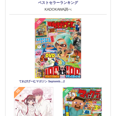
ベストセラーランキング
KADOKAWA調べ
1位
てれびげーむマガジン Septemb…2
2位
3位