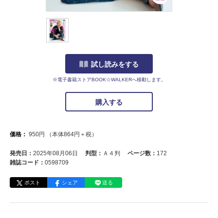
試し読みをする
※電子書籍ストアBOOK☆WALKERへ移動します。
購入する
価格：
950
円
（本体
864
円＋税）
発売日：
2025年08月06日
判型：
Ａ４判
ページ数：
172
雑誌コード：
0598709
ポスト
シェア
送る