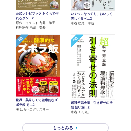
公式レシピブック おうちで作
いくつになっても、おいしく
れるダン…2
美しく食べ…2
原作・イラスト 九井 諒子
著者 松尾 幸造
料理制作 池田 美希
4位
5位
世界一美味しくて健康的なズ
超科学完全版 引き寄せの法
ボラ飯 え…2
則 疑い深…2
著 はらぺこグリズリー
著者 くろ丸。
もっとみる