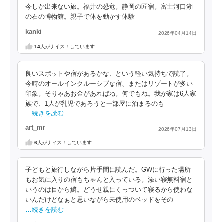
今しか出来ない旅。福井の恐竜。静岡の匠宿。富士河口湖
の石の博物館。親子で体を動かす体験
kanki
2026年04月14日
14
人がナイス！しています
良いスポットや宿があるかな、という軽い気持ちで読了。
今時のオールインクルーシブな宿、またはリゾートが多い
印象。そりゃあお金があればね。何でもね。我が家は6人家
族で、1人が乳児であろうと一部屋に泊まるのも
…続きを読む
art_mr
2026年07月13日
6
人がナイス！しています
子どもと旅行しながら片手間に読んだ。GWに行った場所
もお気に入りの宿もちゃんと入っている。添い寝無料宿と
いうのは目から鱗。どうせ親にくっついて寝るから使わな
いんだけどなぁと思いながら未使用のベッドをその
…続きを読む