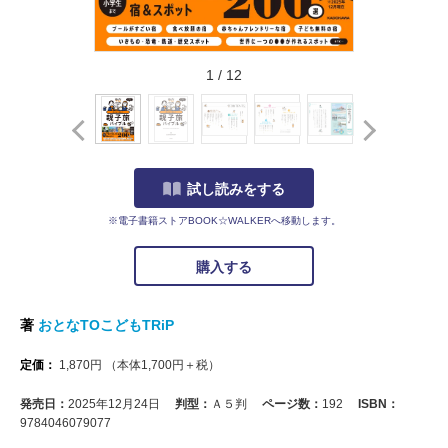
1
/
12
試し読みをする
※電子書籍ストアBOOK☆WALKERへ移動します。
購入する
著
おとなTOこどもTRiP
定価：
1,870
円
（本体
1,700
円＋税）
発売日：
2025年12月24日
判型：
Ａ５判
ページ数：
192
ISBN：
9784046079077