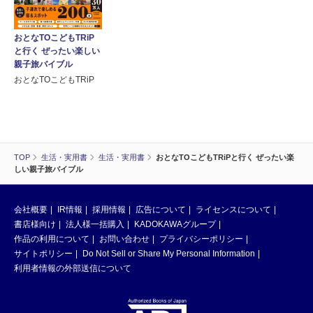
おとなTOこどもTRiP
と行く ぜったい楽しい
親子旅バイブル
おとなTOこどもTRiP
TOP
生活・実用書
生活・実用書
おとなTOこどもTRiPと行く ぜったい楽
しい親子旅バイブル
会社概要
IR情報
採用情報
広告について
ライセンスについて
書店様向け
法人様一括購入
KADOKAWAグループ
作品の利用について
お問い合わせ
プライバシーポリシー
サイトポリシー
Do Not Sell or Share My Personal Information
利用者情報の外部送信について