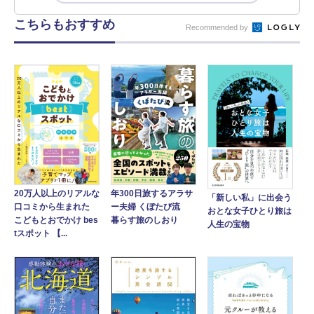
こちらもおすすめ
Recommended by
20万人以上のリアルな
年300日旅するアラサ
「新しい私」に出会う
口コミから生まれた
ー夫婦 くぼたび流
おとな女子ひとり旅は
こどもとおでかけ bes
暮らす旅のしおり
人生の宝物
tスポット 【...