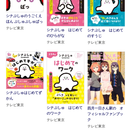
シナぷしゅのうごくえ
ほん ぷしゅぷしゅぱっ
テレビ東京
シナぷしゅ はじめて
シナぷしゅ はじめて
のひらがな
のすうじ
テレビ東京
テレビ東京
シナぷしゅはじめてず
かん
テレビ東京
シナぷしゅ はじめて
四月一日さん家の オ
のワーク
フィシャルファンブッ
ク
テレビ東京
テレビ東京