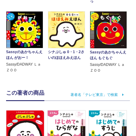
っ
シナぷしゅ 0・1・2さ
Sassyのあかちゃんえ
Sassyのあかちゃんえ
いのほほえみえほん
ほん がおー！
ほん もぐもぐ
Sassy/DADWAY Ｌａ
Sassy/DADWAY Ｌａ
ＺＯＯ
ＺＯＯ
この著者の商品
著者名「テレビ東京」で検索