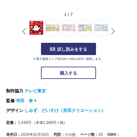
1
/
7
試し読みをする
※電子書籍ストアBOOK☆WALKERへ移動します。
購入する
制作協力
テレビ東京
監修
寺田 奈々
デザイン
しみず だいすけ（京田クリエーション）
定価：
1,430
円
（本体
1,300
円＋税）
発売日：
2026年02月18日
判型：
その他
ページ数：
20
ISBN：