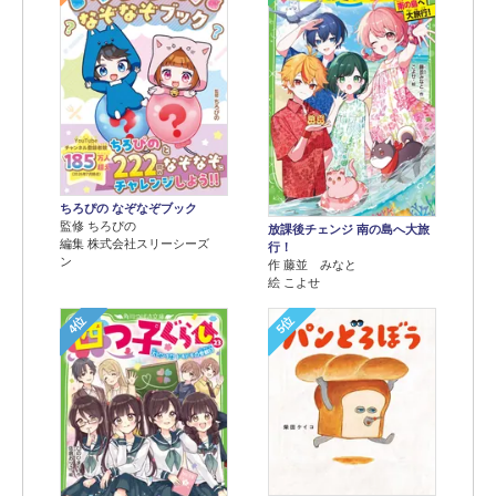
ちろぴの なぞなぞブック
監修 ちろぴの
放課後チェンジ 南の島へ大旅
編集 株式会社スリーシーズ
行！
ン
作 藤並 みなと
絵 こよせ
4位
5位