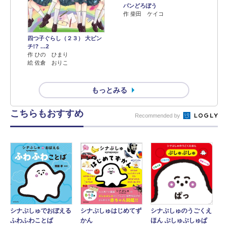
パンどろぼう
作 柴田 ケイコ
四つ子ぐらし（２３） 大ピン
チ!? …2
作 ひの ひまり
絵 佐倉 おりこ
もっとみる
こちらもおすすめ
Recommended by
シナぷしゅでおぼえる
シナぷしゅはじめてず
シナぷしゅのうごくえ
ふわふわことば
かん
ほん ぷしゅぷしゅぱ