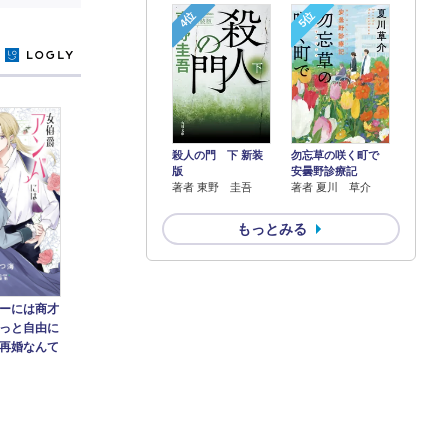
4位
5位
y
殺人の門 下 新装
勿忘草の咲く町で
版
安曇野診療記
著者 東野 圭吾
著者 夏川 草介
もっとみる
ーには商才
っと自由に
再婚なんて