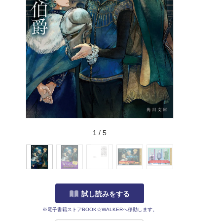
1
/
5
試し読みをする
※電子書籍ストアBOOK☆WALKERへ移動します。