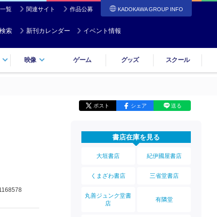
一覧
関連サイト
作品公募
KADOKAWA GROUP INFO
検索
新刊カレンダー
イベント情報
映像
ゲーム
グッズ
スクール
ポスト
シェア
送る
書店在庫を見る
大垣書店
紀伊國屋書店
くまざわ書店
三省堂書店
1168578
丸善ジュンク堂書
有隣堂
店