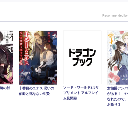
Recommended b
ソード・ワールド2.5サ
 暁の射
十番目のユナス 呪いの
女伯爵アンバ
プリメント アルフレイ
伯爵と死なない生贄
がある！ や
ム見聞録
なれたので、
お断り 3