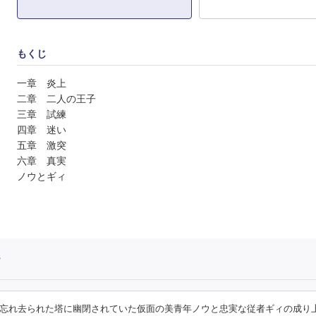
もくじ
一章 炎上
二章 二人の王子
三章 試練
四章 迷い
五章 激突
六章 真実
ノウとギィ
ー
忘れ去られた塔に幽閉されていた仮面の美青年ノウと忠実な従者ギィの成り