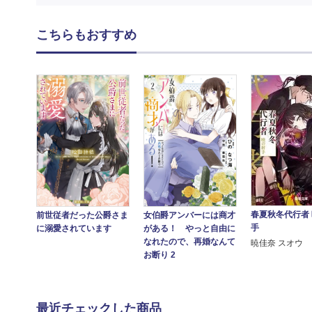
こちらもおすすめ
春夏秋冬代行者
前世従者だった公爵さま
女伯爵アンバーには商才
手
に溺愛されています
がある！ やっと自由に
なれたので、再婚なんて
暁佳奈 スオウ
お断り 2
最近チェックした商品