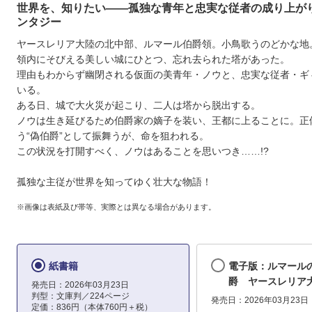
世界を、知りたい――孤独な青年と忠実な従者の成り上が
ンタジー
ヤースレリア大陸の北中部、ルマール伯爵領。小鳥歌うのどかな地
領内にそびえる美しい城にひとつ、忘れ去られた塔があった。
理由もわからず幽閉される仮面の美青年・ノウと、忠実な従者・ギ
いる。
ある日、城で大火災が起こり、二人は塔から脱出する。
ノウは生き延びるため伯爵家の嫡子を装い、王都に上ることに。正
う“偽伯爵”として振舞うが、命を狙われる。
この状況を打開すべく、ノウはあることを思いつき……!?
孤独な主従が世界を知ってゆく壮大な物語！
※画像は表紙及び帯等、実際とは異なる場合があります。
紙書籍
電子版：ルマール
爵 ヤースレリア
発売日：2026年03月23日
判型：文庫判／224ページ
発売日：2026年03月23日
定価：836円（本体760円＋税）