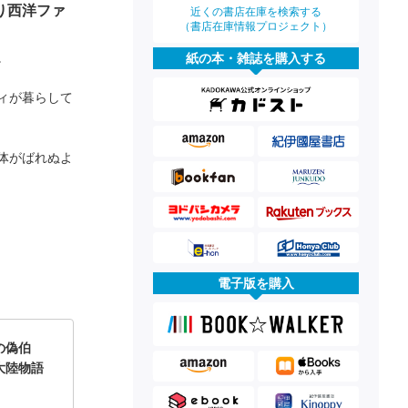
り西洋ファ
近くの書店在庫を検索する
（書店在庫情報プロジェクト）
。
紙の本・雑誌を購入する
ィが暮らして
体がばれぬよ
電子版を購入
の偽伯
大陸物語