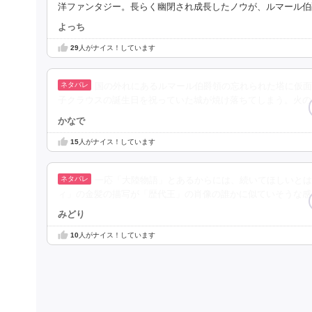
洋ファンタジー。長らく幽閉され成長したノウが、ルマール伯
よっち
29
人がナイス！しています
国の外れにあるルマール伯爵領の忘れられた塔に仮面
子クラウスの誕生日を祝っていた城が焼け落ちてしまう。火の
かなで
15
人がナイス！しています
一応「大陸物語」とあるからには、続いてほしいとは
ィ」の金髪の描写が「歴代王」の肖像の誰かに似ていそうな感
みどり
10
人がナイス！しています