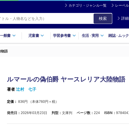
カテゴリ・ジャンル一覧
レーベル
検索
詳細
一般書
児童書
学習参考書
生活
実用
雑誌
ムック
・
・
陸物語
ルマールの偽伯爵 ヤースレリア大陸物語
著者
辻村 七子
定価：
836
円 （本体
760
円＋税）
発売日：
2026年03月23日
判型：
文庫判
ページ数：
224
ISBN：
978404