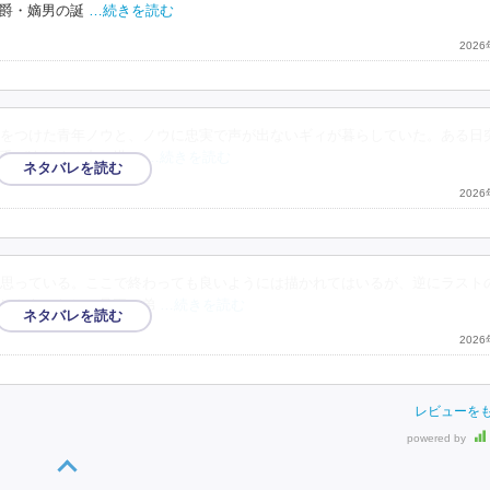
爵・嫡男の誕
…続きを読む
202
をつけた青年ノウと、ノウに忠実で声が出ないギィが暮らしていた。ある日
手が迫りくる中、塔か
…続きを読む
202
思っている。ここで終わっても良いようには描かれてはいるが、逆にラスト
じもあったし。兄王と弟
…続きを読む
202
レビューを
powered by