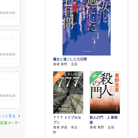
6年03月23日
突然、嫡
6年04月30日
魔女と過ごした七日間
著者 東野 圭吾
2位
3位
の「ギ
6年04月01日
もっと見る
７７７ トリプルセ
殺人の門 上 新装
ブン
版
著者 伊坂 幸太
著者 東野 圭吾
郎