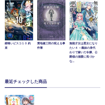
錆喰いビスコ１０ 約
濱地健三郎の呪える事
無能才女は悪女になり
束
件簿
たい４ ～義妹の身代
わりで嫁いだ令嬢、公
爵様の溺愛に気づか
な...
最近チェックした商品