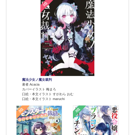
1位
魔法少女ノ魔女裁判
著者 Acacia
カバーイラスト 梅まろ
口絵・本文イラスト すがわら おむ
口絵・本文イラスト maruchi
2位
3位