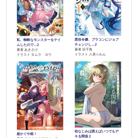
悪役令嬢、ブラコンにジョブ
私、蜘蛛なモンスターをテイ
チェンジし…2
ムしたので…2
著者 浜千鳥
著者 あきさけ
イラスト 八美☆わん
イラスト タムラ ヨウ
4位
5位
幼なじみは誘えばいつでもデ
超かぐや姫！
キる関係２