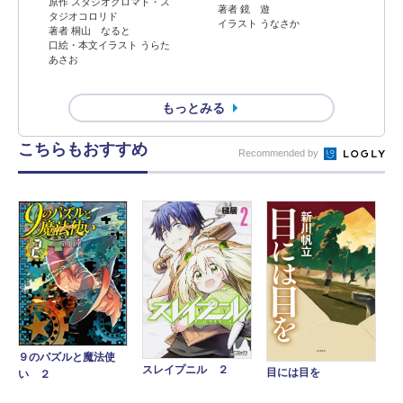
原作 スタジオクロマト・ス
著者 鏡 遊
タジオコロリド
イラスト うなさか
著者 桐山 なると
口絵・本文イラスト うらた
あさお
もっとみる
こちらもおすすめ
Recommended by
９のパズルと魔法使
スレイプニル ２
目には目を
い ２