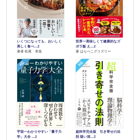
世界一美味しくて健康的なズ
いくつになっても、おいしく
ボラ飯 え…2
美しく食べ…2
著 はらぺこグリズリー
著者 松尾 幸造
4位
5位
宇宙一わかりやすい「量子力
超科学完全版 引き寄せの法
学」大全 …2
則 疑い深…2