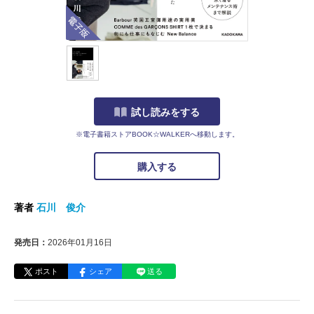
電子版
試し読みをする
※電子書籍ストアBOOK☆WALKERへ移動します。
購入する
著者
石川 俊介
発売日：
2026年01月16日
ポスト
シェア
送る