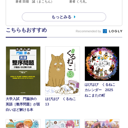
著者 田畑 誠（まこちん）
著者 くろ丸。
もっとみる
こちらもおすすめ
Recommended by
はぴはぴ くるねこ
カレンダー 2025
ねこまたの町
大学入試 門脇渉の
はぴはぴ くるねこ
英語［整序問題］が面
13
白いほど解ける本