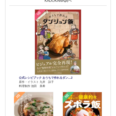
KADOKAWA調べ
1位
公式レシピブック おうちで作れるダン…2
原作・イラスト 九井 諒子
料理制作 池田 美希
2位
3位