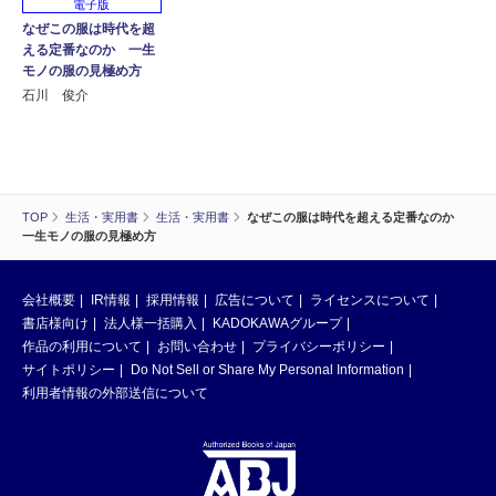
電子版
なぜこの服は時代を超
える定番なのか 一生
モノの服の見極め方
石川 俊介
TOP
生活・実用書
生活・実用書
なぜこの服は時代を超える定番なのか
一生モノの服の見極め方
会社概要
IR情報
採用情報
広告について
ライセンスについて
書店様向け
法人様一括購入
KADOKAWAグループ
作品の利用について
お問い合わせ
プライバシーポリシー
サイトポリシー
Do Not Sell or Share My Personal Information
利用者情報の外部送信について