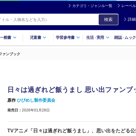
カテゴリ・ジャンル一覧
レーベル
検索
詳細
一般書
児童書
学習参考書
生活
実用
雑誌
ムック
・
・
ファンブック
日々は過ぎれど飯うまし 思い出ファンブ
原作
ひびめし製作委員会
発売日：
2026年01月28日
TVアニメ「日々は過ぎれど飯うまし」、思い出をたどる公