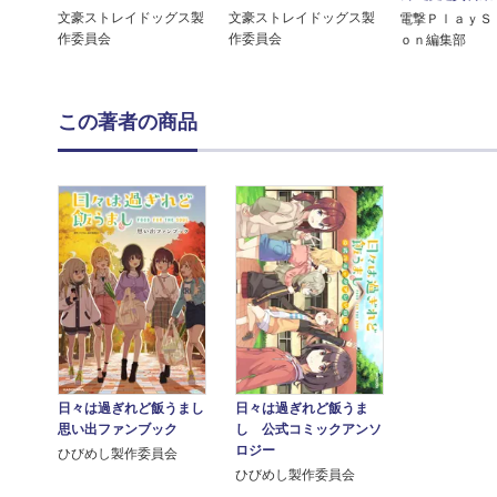
文豪ストレイドッグス製
文豪ストレイドッグス製
電撃ＰｌａｙＳ
作委員会
作委員会
ｏｎ編集部
この著者の商品
日々は過ぎれど飯うまし
日々は過ぎれど飯うま
思い出ファンブック
し 公式コミックアンソ
ロジー
ひびめし製作委員会
ひびめし製作委員会