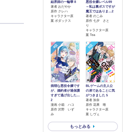
結界師の一輪華 8
悪役令嬢レベル99
著者 おだやか
～私は裏ボスですが
原作 クレハ
魔王ではありま…2
キャラクター原
著者 のこみ
案 ボダックス
原作 七夕 さと
り
キャラクター原
案 Tea
4位
5位
病弱な悪役令嬢です
BLゲームの主人公
が、婚約者が過保護
の弟であることに気
すぎて逃げ出した…
がつきました 5
2
著者 加奈
漫画 小箱 ハコ
原作 花果 唯
原作 沢野 いず
キャラクター原
み
案 しヴぇ
もっとみる