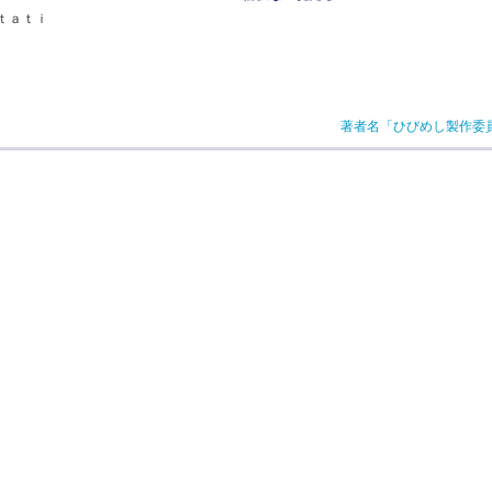
ｔａｔｉ
著者名「ひびめし製作委