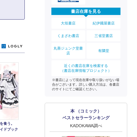
書店在庫を見る
大垣書店
紀伊國屋書店
くまざわ書店
三省堂書店
y
丸善ジュンク堂書
有隣堂
店
近くの書店在庫を検索する
（書店在庫情報プロジェクト）
※書店によって現在在庫や取り扱いがない場
合がございます。詳しい購入方法は、各書店
のサイトにてご確認ください。
本 （コミック）
ベストセラーランキング
飯を食う。
KADOKAWA調べ
イドブック