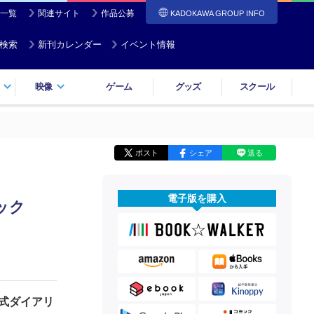
一覧
関連サイト
作品公募
KADOKAWA GROUP INFO
検索
新刊カレンダー
イベント情報
映像
ゲーム
グッズ
スクール
ポスト
シェア
送る
電子版を購入
ック
式ダイアリ