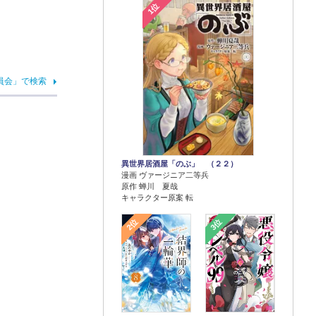
1位
員会」で検索
異世界居酒屋「のぶ」 （２２）
漫画 ヴァージニア二等兵
原作 蝉川 夏哉
キャラクター原案 転
2位
3位