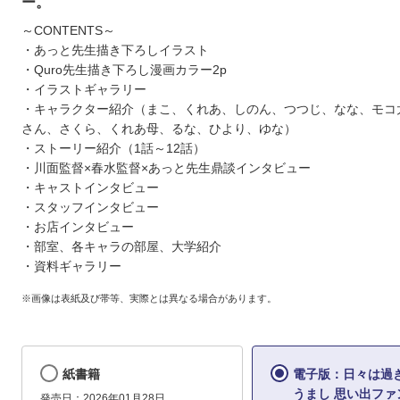
ー。
～CONTENTS～
・あっと先生描き下ろしイラスト
・Quro先生描き下ろし漫画カラー2p
・イラストギャラリー
・キャラクター紹介（まこ、くれあ、しのん、つつじ、なな、モコ
さん、さくら、くれあ母、るな、ひより、ゆな）
・ストーリー紹介（1話～12話）
・川面監督×春水監督×あっと先生鼎談インタビュー
・キャストインタビュー
・スタッフインタビュー
・お店インタビュー
・部室、各キャラの部屋、大学紹介
・資料ギャラリー
※画像は表紙及び帯等、実際とは異なる場合があります。
紙書籍
電子版：日々は過
うまし 思い出ファ
発売日：2026年01月28日