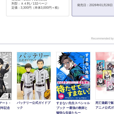
判型：Ａ４判／132ページ
発売日：2026年01月28日
定価：3,300円（本体3,000円＋税）
Recommended b
バッテリー公式ガイドブ
死亡遊戯で
アート・
すまない先生スペシャル
ック
アニメ公式ガ
周年記念
ブック ー最強の教師と
愉快な生徒たちー