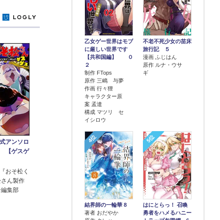
y
乙女ゲー世界はモブ
不老不死少女の苗床
に厳しい世界です
旅行記 ５
【共和国編】 ０
漫画 ふじはん
２
原作 ルナ・ウサ
制作 FTops
ギ
原作 三嶋 与夢
作画 行々狸
キャラクター原
案 孟達
構成 マツリ セ
イシロウ
4位
5位
式アンソロ
 【ゲスゲ
『おそ松く
松さん製作
ン編集部
結界師の一輪華 8
はにとらっ！ 召喚
著者 おだやか
勇者をハメるハニー