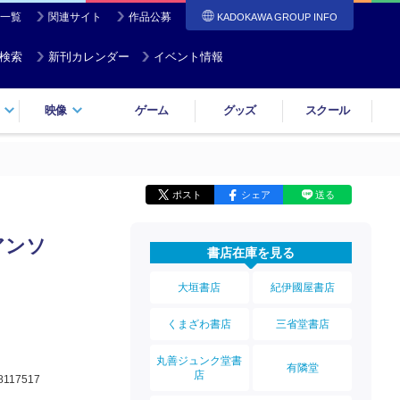
一覧
関連サイト
作品公募
KADOKAWA GROUP INFO
検索
新刊カレンダー
イベント情報
映像
ゲーム
グッズ
スクール
ポスト
シェア
送る
アンソ
書店在庫を見る
大垣書店
紀伊國屋書店
くまざわ書店
三省堂書店
丸善ジュンク堂書
有隣堂
店
8117517