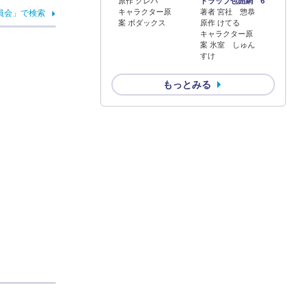
原作 クレハ
トラップ包囲網 6
キャラクター原
著者 宮社 惣恭
員会」で検索
案 ボダックス
原作 けてる
キャラクター原
案 氷室 しゅん
すけ
もっとみる