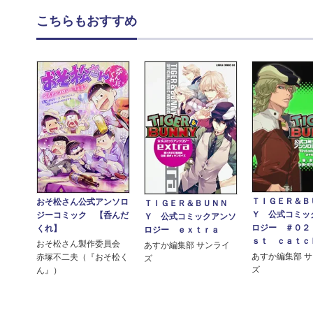
こちらもおすすめ
ＴＩＧＥＲ＆Ｂ
おそ松さん公式アンソロ
ＴＩＧＥＲ＆ＢＵＮＮ
Ｙ 公式コミッ
ジーコミック 【呑んだ
Ｙ 公式コミックアンソ
ロジー ＃０２
くれ】
ロジー ｅｘｔｒａ
ｓｔ ｃａｔｃｈ.
おそ松さん製作委員会
あすか編集部 サンライ
あすか編集部 
赤塚不二夫（『おそ松く
ズ
ズ
ん』）