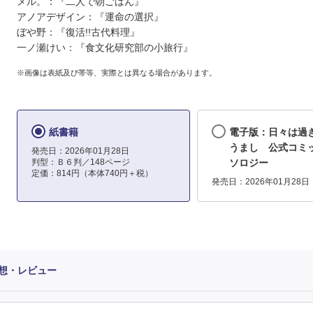
メル。：『二人で朝ごはん』
アノアデザイン：『運命の選択』
ぼや野：『復活!!古代料理』
一ノ瀬けい：『食文化研究部の小旅行』
※画像は表紙及び帯等、実際とは異なる場合があります。
紙書籍
電子版：日々は過
うまし 公式コミ
発売日：2026年01月28日
判型：Ｂ６判／148ページ
ソロジー
定価：814円（本体740円＋税）
発売日：2026年01月28日
想・レビュー