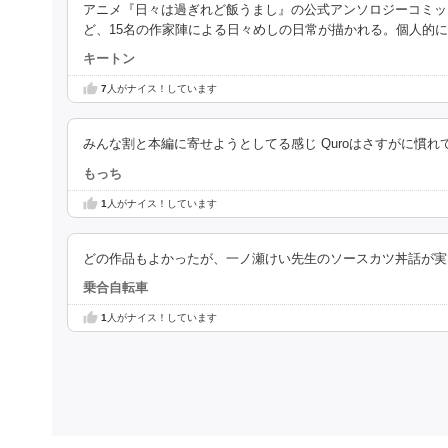
アニメ『日々は過ぎれど飯うまし』の公式アンソロジーコミッ
ど、15名の作家陣による日々めしの日常が描かれる。個人的
キートン
7
人がナイス！しています
みんな割と本編に寄せようとしてる感じ Quroはさすがに慣れ
もっち
1
人がナイス！しています
どの作品もよかったが、一ノ瀬けい先生のソースカツ丼話が実
乗合自転車
1
人がナイス！しています