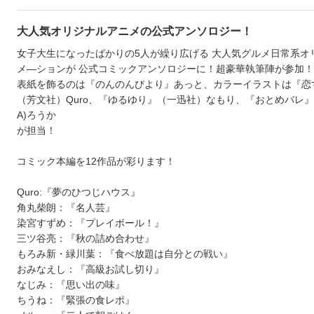
大人気オリジナルアニメの公式アンソロジー！
女子大生になったばかりの5人が繰り広げる 大人気グルメ日常系オ
メ―ションが 公式コミックアンソロジーに！超豪華執筆陣が参加！
表紙を飾るのは『のんのんびより』あっと、カラーイラストは『恋
（芳文社）Quro、『ゆるゆり』（一迅社）なもり、『おとめバレ』(K
A)ろうか
が担当！
コミック本編を12作品が彩ります！
Quro:『夢のひつじハウス』
角丸柴朗：『名人芸』
染宮すずめ：『プレイボール！』
三ツ谷亮：『秋の詰め合わせ』
もろみ新・緑川葉：『食べ放題は自分との戦い』
おみなえし：『高級お試し切り』
なじみ：『思い出の味』
ちうね：『緊張の食レポ』