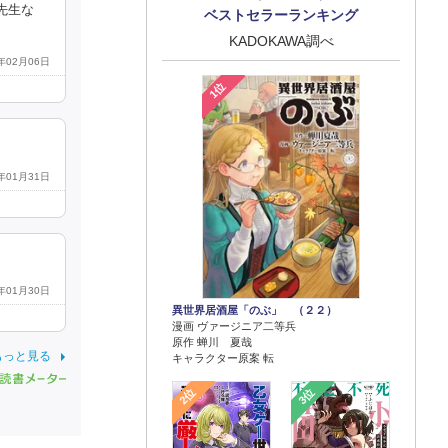
先生な
ベストセラーランキング
KADOKAWA調べ
6年02月06日
1位
6年01月31日
6年01月30日
異世界居酒屋「のぶ」 （２２）
漫画 ヴァージニア二等兵
原作 蝉川 夏哉
もっと見る
キャラクター原案 転
2位
3位