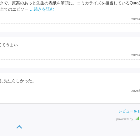
クで、原案のあっと先生の表紙を筆頭に、コミカライズを担当しているQuro
に全てのエピソー
…続きを読む
202
ててうまい
202
に先生らしかった。
202
レビューを
powered by