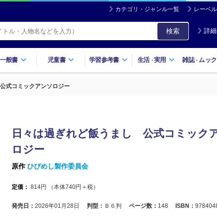
カテゴリ・ジャンル一覧
レーベル
検索
詳細
一般書
児童書
学習参考書
生活
実用
雑誌
ムック
・
・
公式コミックアンソロジー
日々は過ぎれど飯うまし 公式コミック
ロジー
原作
ひびめし製作委員会
定価：
814
円 （本体
740
円＋税）
発売日：
2026年01月28日
判型：
Ｂ６判
ページ数：
148
ISBN：
978404