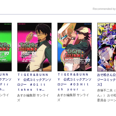
Recommended b
ＵＮＮ
ＴＩＧＥＲ＆ＢＵＮＮ
ＴＩＧＥＲ＆ＢＵＮＮ
おそ松さん公
クアンソ
Ｙ 公式コミックアンソ
Ｙ 公式コミックアンソ
ジーコミック
 Ｆｉｒ
ロジー ＃０３ Ｈｉｔ
ロジー ＃０１ Ｉｔ
ス】
..
ｃｈ ｙｏｕｒ ...
ｔａｋｅｓ ｔｗ...
赤塚不二夫（
サンライ
あすか編集部 サンライ
あすか編集部 サンライ
ん』） おそ
ズ
ズ
委員会 ジー