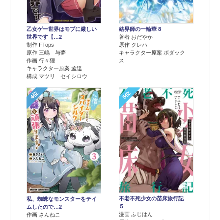
乙女ゲー世界はモブに厳しい
結界師の一輪華 8
世界です【…2
著者 おだやか
制作 FTops
原作 クレハ
原作 三嶋 与夢
キャラクター原案 ボダック
作画 行々狸
ス
キャラクター原案 孟達
構成 マツリ セイシロウ
4位
5位
不老不死少女の苗床旅行記
私、蜘蛛なモンスターをテイ
５
ムしたので…2
漫画 ふじはん
作画 さんねこ