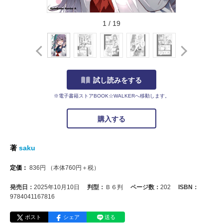
1
/
19
試し読みをする
※電子書籍ストアBOOK☆WALKERへ移動します。
購入する
著
saku
定価：
836
円
（本体
760
円＋税）
発売日：
2025年10月10日
判型：
Ｂ６判
ページ数：
202
ISBN：
9784041167816
ポスト
シェア
送る