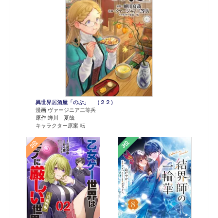
異世界居酒屋「のぶ」 （２２）
漫画 ヴァージニア二等兵
原作 蝉川 夏哉
キャラクター原案 転
2位
3位