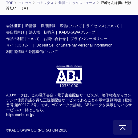
TOP
コミック
コミックス
角川コミックス・エース
戸崎さんは僕にだけ
冷たい （４）
会社概要
IR情報
採用情報
広告について
ライセンスについて
書店様向け
法人様一括購入
KADOKAWAグループ
作品の利用について
お問い合わせ
プライバシーポリシー
サイトポリシー
Do Not Sell or Share My Personal Information
利用者情報の外部送信について
ABJマークは、この電子書店・電子書籍配信サービスが、著作権者からコン
テンツ使用許諾を得た正規版配信サービスであることを示す登録商標（登録
番号 第6091713号）です。ABJマークの詳細、ABJマークを掲示しているサ
ービスの一覧はこちら。
https://aebs.or.jp/
©KADOKAWA CORPORATION 2026