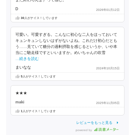
まだ終わらんよ）って感じ。
D
2026年01月12日
30
人がナイス！しています
可愛い。可愛すぎる。こんなに初心な二人をほっておいて
キュンキュンしないはずがないよね。これだけ初心だとも
う……見ていて糖分の過剰摂取を感じるというか、いや本
当にご馳走様ですといいますか。めいちゃんの吹雪
…続きを読む
まいなな
2024年10月15日
5
人がナイス！しています
★★★
maki
2025年11月05日
1
人がナイス！しています
レビューをもっと見る
powered by