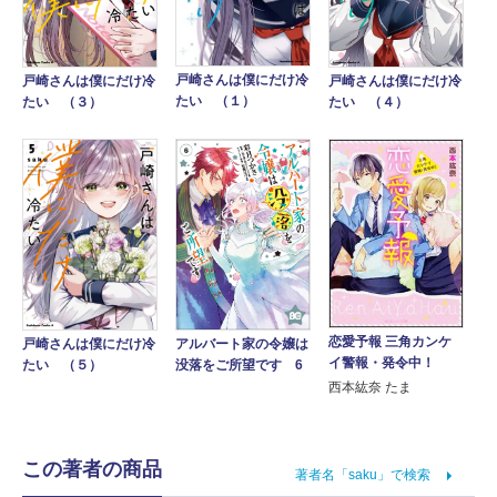
戸崎さんは僕にだけ冷
戸崎さんは僕にだけ冷
戸崎さんは僕にだけ冷
たい （１）
たい （３）
たい （４）
恋愛予報 三角カンケ
アルバート家の令嬢は
戸崎さんは僕にだけ冷
イ警報・発令中！
没落をご所望です 6
たい （５）
西本紘奈 たま
この著者の商品
著者名「saku」で検索