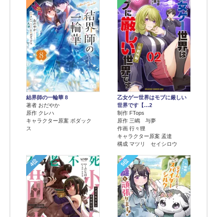
結界師の一輪華 8
乙女ゲー世界はモブに厳しい
著者 おだやか
世界です【…2
原作 クレハ
制作 FTops
キャラクター原案 ボダック
原作 三嶋 与夢
ス
作画 行々狸
キャラクター原案 孟達
構成 マツリ セイシロウ
4位
5位