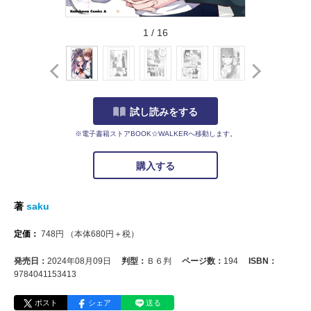
1
/
16
試し読みをする
※電子書籍ストアBOOK☆WALKERへ移動します。
購入する
著
saku
定価：
748
円
（本体
680
円＋税）
発売日：
2024年08月09日
判型：
Ｂ６判
ページ数：
194
ISBN：
9784041153413
ポスト
シェア
送る