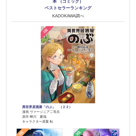
本 （コミック）
ベストセラーランキング
KADOKAWA調べ
1位
異世界居酒屋「のぶ」 （２２）
漫画 ヴァージニア二等兵
原作 蝉川 夏哉
キャラクター原案 転
2位
3位