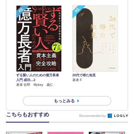
4位
5位
ずる賢い人のための億万長者
20代で得た知見
入門 成功…2
著者 F
著者 佐野 Mykey 義仁
もっとみる
こちらもおすすめ
Recommended by