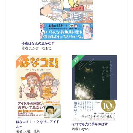
今夜はなんの魚かな？
著者 たかぎ なおこ
2位
3位
はなコミ！ ～となりにアイド
それでも光に手を伸ばす
ル～
著者 Payao
著者 大場 花菜