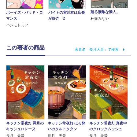
廻る素敵な隣人。
ボーイズ・バッド・ロ
バイトの宮川君は店長
マンス！
が好き 2
杜奏みなや
ハシモトミツ
この著者の商品
著者名「長月天音」で検索
キッチン常夜灯 満月の
キッチン常夜灯 ほろ酔
キッチン常夜灯 真夜中
キッシュロレーヌ
いのタルトタタン
のクロックムッシュ
長月 天音
長月 天音
長月 天音