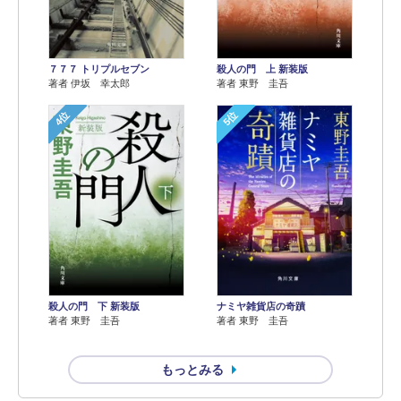
７７７ トリプルセブン
殺人の門 上 新装版
著者 伊坂 幸太郎
著者 東野 圭吾
4位
5位
殺人の門 下 新装版
ナミヤ雑貨店の奇蹟
著者 東野 圭吾
著者 東野 圭吾
もっとみる