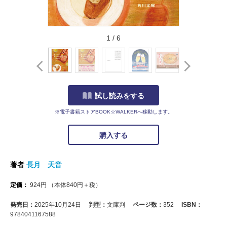
1
/
6
試し読みをする
※電子書籍ストアBOOK☆WALKERへ移動します。
購入する
著者
長月 天音
定価：
924
円
（本体
840
円＋税）
発売日：
2025年10月24日
判型：
文庫判
ページ数：
352
ISBN：
9784041167588