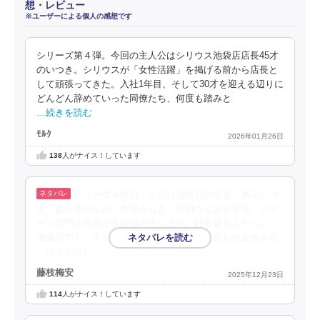
想・レビュー
※ユーザーによる個人の感想です
シリーズ第４弾。今回の主人公はシリウス池袋店店長45才
のいつき。シリウスが「女性活躍」を掲げる前から店長と
して頑張ってきた。入社1年目、そして30才を迎える辺りに
どんどん辞めていった同僚たち、何度も踏みと
…続きを読む
ﾓﾙｸ
2026年01月26日
138
人がナイス！しています
シリーズ４作目。今回は池袋店の店長・鳥羽いつ
き。森久保かなめ、南雲みもざ、新田つぐみも登場。デザ
ート部門の充実が各店舗の売り上げに好影響をもたらし、
池袋店でも、入っているデパートの催事に合わせ企画を立
…続きを読む
藤枝梅安
2025年12月23日
114
人がナイス！しています