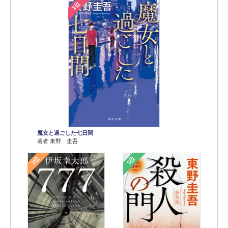
1位
魔女と過ごした七日間
著者 東野 圭吾
2位
3位