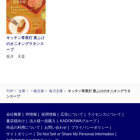
キッチン常夜灯 夜ふけ
のオニオングラタンス
ープ
長月 天音
TOP
文庫
一般文庫
角川文庫
キッチン常夜灯 夜ふけのオニオングラタ
ンスープ
会社概要
IR情報
採用情報
広告について
ライセンスについて
書店様向け
法人様一括購入
KADOKAWAグループ
作品の利用について
お問い合わせ
プライバシーポリシー
サイトポリシー
Do Not Sell or Share My Personal Information