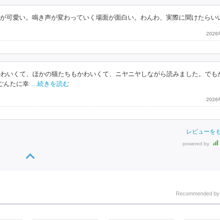
たが可愛い。鳴き声が変わっていく場面が面白い。わんわ、実際に聞けたらい
202
たかわいくて、ほかの猫たちもかわいくて、ニヤニヤしながら読みました。でも
ごんたに幸
…続きを読む
202
レビューを
powered by
Recommended b