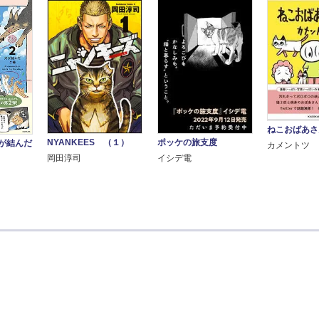
ねこおばあさ
NYANKEES （１）
ポッケの旅支度
犬が結んだ
カメントツ
岡田淳司
イシデ電