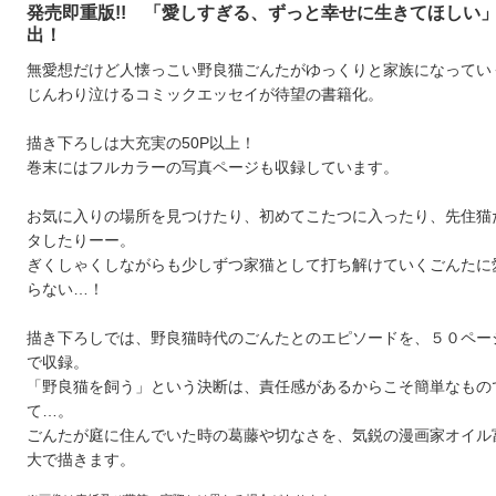
発売即重版!! 「愛しすぎる、ずっと幸せに生きてほしい
出！
無愛想だけど人懐っこい野良猫ごんたがゆっくりと家族になってい
じんわり泣けるコミックエッセイが待望の書籍化。
描き下ろしは大充実の50P以上！
巻末にはフルカラーの写真ページも収録しています。
お気に入りの場所を見つけたり、初めてこたつに入ったり、先住猫
タしたりーー。
ぎくしゃくしながらも少しずつ家猫として打ち解けていくごんたに
らない…！
描き下ろしでは、野良猫時代のごんたとのエピソードを、５０ペー
で収録。
「野良猫を飼う」という決断は、責任感があるからこそ簡単なもの
て…。
ごんたが庭に住んでいた時の葛藤や切なさを、気鋭の漫画家オイル
大で描きます。