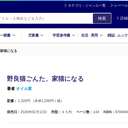
カテゴリ・ジャンル一覧
レーベル
検索
詳細
一般書
児童書
学習参考書
生活
実用
雑誌
ムック
・
・
家猫になる
野良猫ごんた、家猫になる
著者
オイル富
定価：
1,320
円 （本体
1,200
円＋税）
発売日：
2026年02月12日
判型：
Ａ５判
ページ数：
144
ISBN：
978404