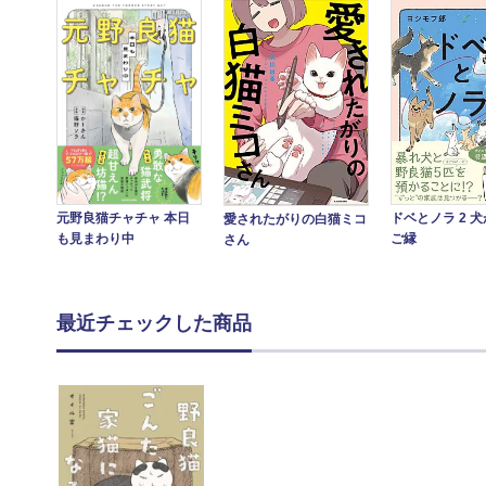
ドベとノラ 2 
元野良猫チャチャ 本日
愛されたがりの白猫ミコ
ご縁
も見まわり中
さん
最近チェックした商品