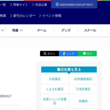
一覧
関連サイト
作品公募
KADOKAWA GROUP INFO
検索
新刊カレンダー
イベント情報
映像
ゲーム
グッズ
スクール
ポスト
シェア
送る
書店在庫を見る
大垣書店
紀伊國屋書店
くまざわ書店
三省堂書店
6853417
丸善ジュンク堂書
有隣堂
店