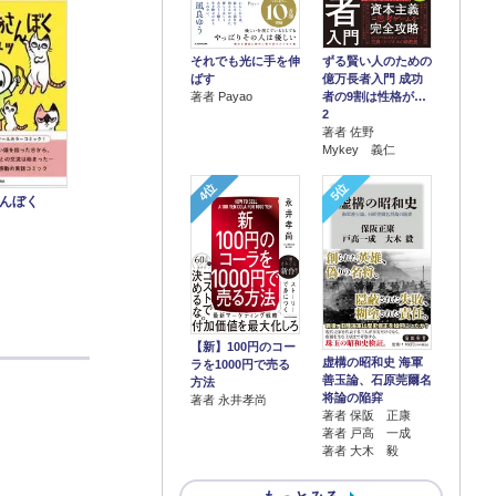
それでも光に手を伸
ずる賢い人のための
ばす
億万長者入門 成功
著者 Payao
者の9割は性格が…
2
著者 佐野
Mykey 義仁
4位
5位
んぼく
【新】100円のコー
虚構の昭和史 海軍
ラを1000円で売る
善玉論、石原莞爾名
方法
将論の陥穽
著者 永井孝尚
著者 保阪 正康
著者 戸高 一成
著者 大木 毅