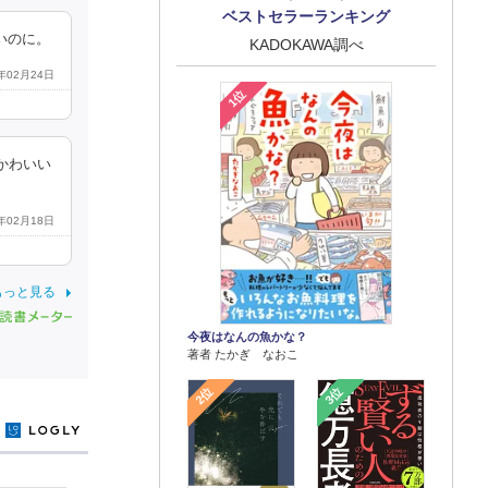
ベストセラーランキング
いのに。
KADOKAWA調べ
6年02月24日
1位
かわいい
6年02月18日
もっと見る
今夜はなんの魚かな？
著者 たかぎ なおこ
2位
3位
y