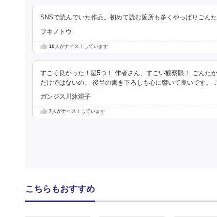
SNSで読んでいた作品。初めて読む箇所も多くやっぱりごん
フキノトウ
10
人がナイス！しています
すごく良かった！星5つ！ 作者さん、すごい観察眼！ ごん
だけではないの。 後半の書き下ろしも心に響いて良いです。 
ガンジス川沐浴子
7
人がナイス！しています
こちらもおすすめ