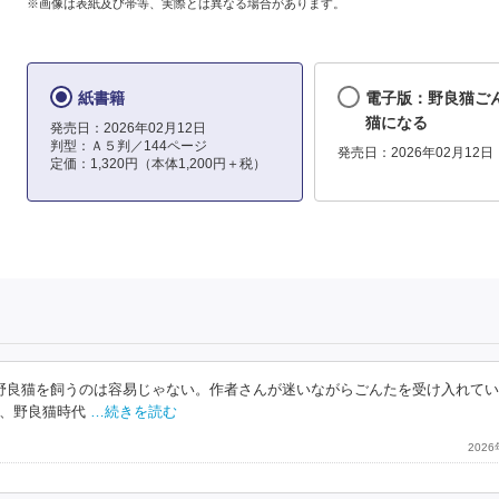
※画像は表紙及び帯等、実際とは異なる場合があります。
紙書籍
電子版：野良猫ご
猫になる
発売日：2026年02月12日
判型：Ａ５判／144ページ
発売日：2026年02月12日
定価：1,320円（本体1,200円＋税）
野良猫を飼うのは容易じゃない。作者さんが迷いながらごんたを受け入れて
、野良猫時代
…続きを読む
202