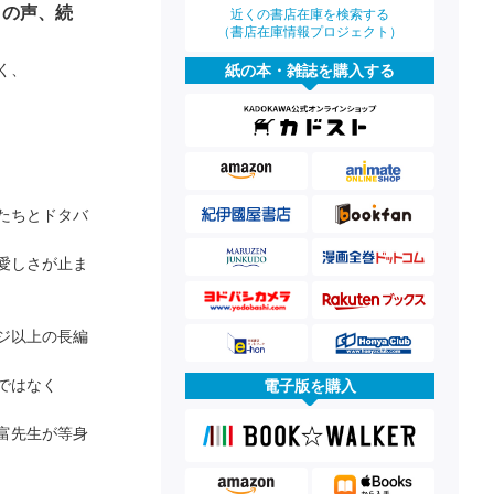
」の声、続
近くの書店在庫を検索する
（書店在庫情報プロジェクト）
く、
紙の本・雑誌を購入する
たちとドタバ
愛しさが止ま
ジ以上の長編
ではなく
電子版を購入
富先生が等身