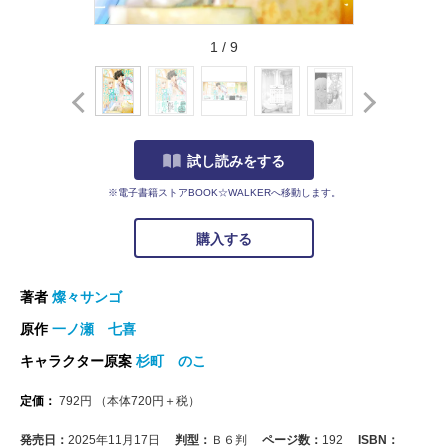
1
/
9
試し読みをする
※電子書籍ストアBOOK☆WALKERへ移動します。
購入する
著者
燦々サンゴ
原作
一ノ瀬 七喜
キャラクター原案
杉町 のこ
定価：
792
円
（本体
720
円＋税）
発売日：
2025年11月17日
判型：
Ｂ６判
ページ数：
192
ISBN：