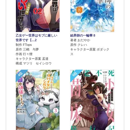
乙女ゲー世界はモブに厳しい
結界師の一輪華 8
世界です【…2
著者 おだやか
制作 FTops
原作 クレハ
原作 三嶋 与夢
キャラクター原案 ボダック
作画 行々狸
ス
キャラクター原案 孟達
構成 マツリ セイシロウ
4位
5位