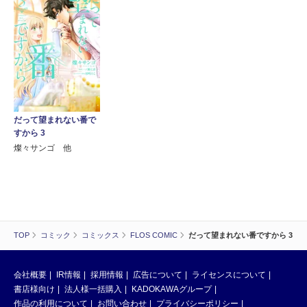
だって望まれない番で
すから 3
燦々サンゴ 他
TOP
コミック
コミックス
FLOS COMIC
だって望まれない番ですから 3
会社概要
IR情報
採用情報
広告について
ライセンスについて
書店様向け
法人様一括購入
KADOKAWAグループ
作品の利用について
お問い合わせ
プライバシーポリシー