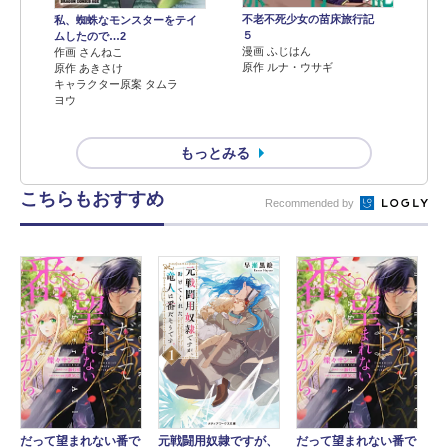
不老不死少女の苗床旅行記
私、蜘蛛なモンスターをテイ
５
ムしたので…2
漫画 ふじはん
作画 さんねこ
原作 ルナ・ウサギ
原作 あきさけ
キャラクター原案 タムラ
ヨウ
もっとみる
こちらもおすすめ
Recommended by
元戦闘用奴隷ですが、
だって望まれない番で
だって望まれない番で