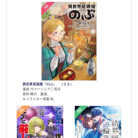
1位
異世界居酒屋「のぶ」 （２２）
漫画 ヴァージニア二等兵
原作 蝉川 夏哉
キャラクター原案 転
2位
3位