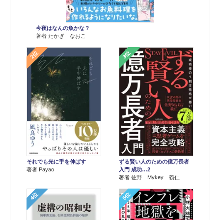
今夜はなんの魚かな？
著者 たかぎ なおこ
2位
3位
それでも光に手を伸ばす
ずる賢い人のための億万長者
著者 Payao
入門 成功…2
著者 佐野 Mykey 義仁
4位
5位