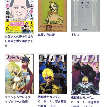
オセロ
真夏の夜の夢
お父さんの夢を叶えた
ら家族が愛で溢れまし
た
機動戦士ガンダム
ファントムブレイブ
機動戦士ガンダム
Ｃ．Ｄ．Ａ．若き彗星
イヴォワール物語
Ｃ．Ｄ．Ａ．若き彗星
の肖像 （８）
の肖像 （１０）