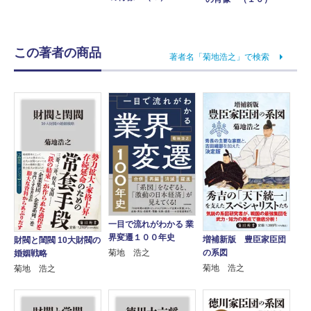
この著者の商品
著者名「菊地浩之」で検索
一目で流れがわかる 業
界変遷１００年史
増補新版 豊臣家臣団
財閥と閨閥 10大財閥の
菊地 浩之
の系図
婚姻戦略
菊地 浩之
菊地 浩之