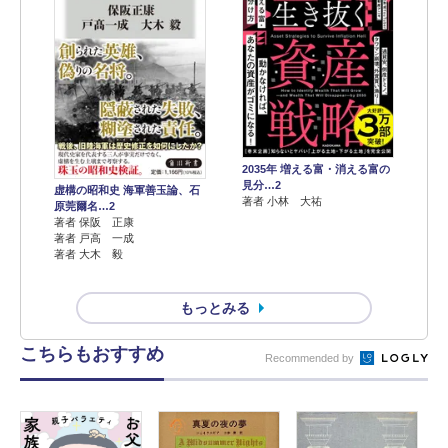
2035年 増える富・消える富の
見分…2
虚構の昭和史 海軍善玉論、石
著者 小林 大祐
原莞爾名…2
著者 保阪 正康
著者 戸高 一成
著者 大木 毅
もっとみる
こちらもおすすめ
Recommended by