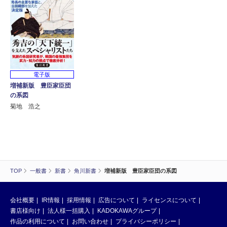
電子版
増補新版 豊臣家臣団
の系図
菊地 浩之
TOP
一般書
新書
角川新書
増補新版 豊臣家臣団の系図
会社概要
IR情報
採用情報
広告について
ライセンスについて
書店様向け
法人様一括購入
KADOKAWAグループ
作品の利用について
お問い合わせ
プライバシーポリシー