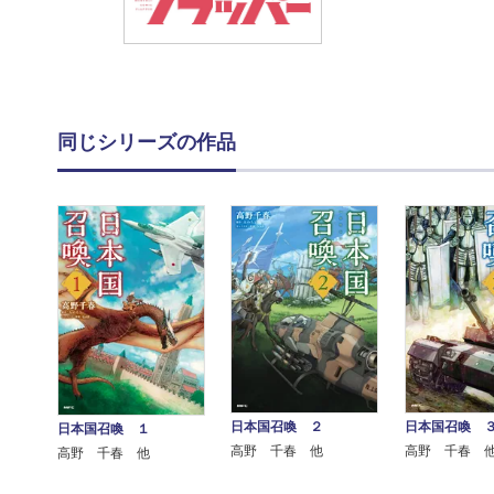
同じシリーズの作品
日本国召喚 ２
日本国召喚 
日本国召喚 １
高野 千春 他
高野 千春 
高野 千春 他