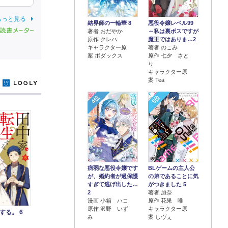
もっと見る
結界師の一輪華 8
悪役令嬢レベル99
著者 おだやか
～私は裏ボスですが
原作 クレハ
魔王ではありま…2
キャラクター原
著者 のこみ
案 ボダックス
原作 七夕 さと
り
キャラクター原
案 Tea
y
4位
5位
病弱な悪役令嬢です
BLゲームの主人公
が、婚約者が過保護
の弟であることに気
すぎて逃げ出した…
がつきました 5
2
著者 加奈
漫画 小箱 ハコ
原作 花果 唯
原作 沢野 いず
キャラクター原
する。 6
み
案 しヴぇ