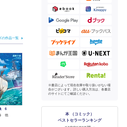
ズの作品一覧
※書店によって現在在庫や取り扱いがない場
合がございます。詳しい購入方法は、各書店
のサイトにてご確認ください。
喚 6
本 （コミック）
春 他
ベストセラーランキング