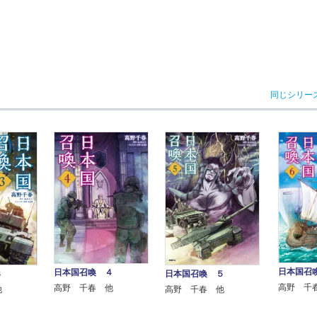
同じシリー
日本国召
日本国召喚 ４
３
日本国召喚 ５
高野 千
高野 千春 他
他
高野 千春 他