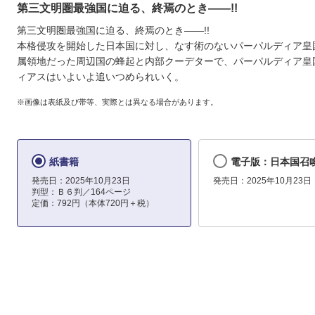
第三文明圏最強国に迫る、終焉のとき――!!
第三文明圏最強国に迫る、終焉のとき――!!
本格侵攻を開始した日本国に対し、なす術のないパーパルディア皇
属領地だった周辺国の蜂起と内部クーデターで、パーパルディア皇
ィアスはいよいよ追いつめられいく。
※画像は表紙及び帯等、実際とは異なる場合があります。
紙書籍
電子版：日本国召喚
発売日：2025年10月23日
発売日：2025年10月23日
判型：Ｂ６判／164ページ
定価：792円（本体720円＋税）