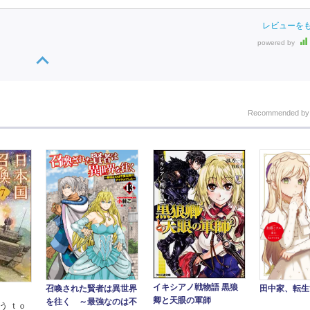
レビューを
powered by
Recommended b
イキシアノ戦物語 黒狼
召喚された賢者は異世界
田中家、転生
卿と天眼の軍師
を往く ～最強なのは不
う ｔｏ