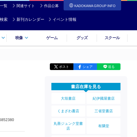
一覧
関連サイト
作品公募
KADOKAWA GROUP INFO
検索
新刊カレンダー
イベント情報
映像
ゲーム
グッズ
スクール
ポスト
シェア
送る
書店在庫を見る
大垣書店
紀伊國屋書店
くまざわ書店
三省堂書店
6852380
丸善ジュンク堂書
有隣堂
店