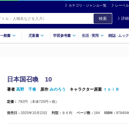
カテゴリ・ジャンル一覧
レーベル
検索
詳細
一般書
児童書
学習参考書
生活
実用
雑誌
ムック
・
・
日本国召喚 10
著者
高野 千春
原作
みのろう
キャラクター原案
ｔｏｉ８
定価：
792
円 （本体
720
円＋税）
発売日：
2025年10月23日
判型：
Ｂ６判
ページ数：
164
ISBN：
978404