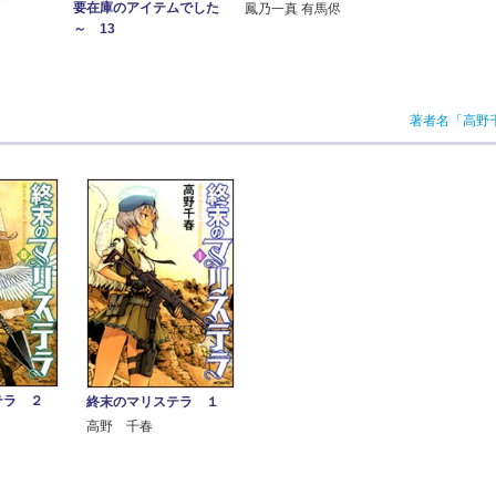
要在庫のアイテムでした
鳳乃一真 有馬侭
～ 13
著者名「高野
テラ ２
終末のマリステラ １
高野 千春