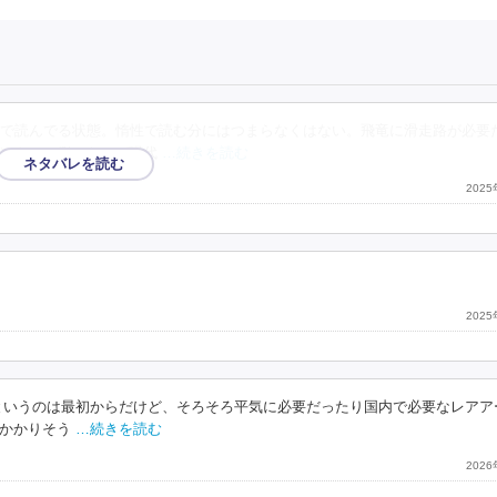
で読んでる状態。惰性で読む分にはつまらなくはない。飛竜に滑走路が必要
ンタジー側のものが現代
…続きを読む
202
。
202
というのは最初からだけど、そろそろ平気に必要だったり国内で必要なレアア
かかりそう
…続きを読む
202