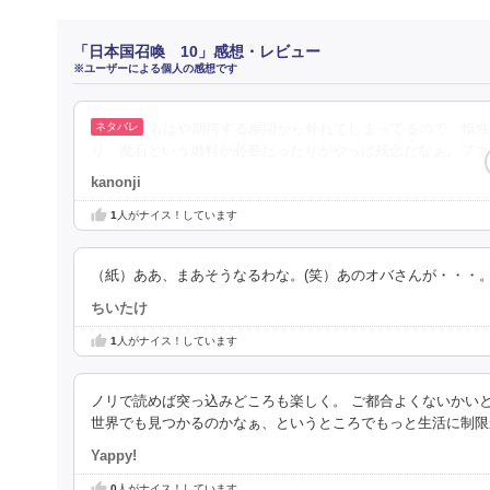
「日本国召喚 10」感想・レビュー
※ユーザーによる個人の感想です
もはや期待する展開から外れてしまってるので、惰性
り、魔石という燃料が必要だったりがやっぱ残念だなぁ。ファ
kanonji
1
人がナイス！しています
（紙）ああ、まあそうなるわな。(笑）あのオバさんが・・・
ちいたけ
1
人がナイス！しています
ノリで読めば突っ込みどころも楽しく。 ご都合よくないかい
世界でも見つかるのかなぁ、というところでもっと生活に制限
Yappy!
0
人がナイス！しています