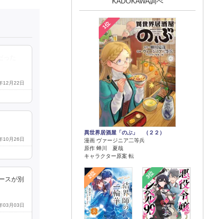
KADOKAWA調べ
1位
だった
5年12月22日
異世界居酒屋「のぶ」 （２２）
5年10月26日
漫画 ヴァージニア二等兵
原作 蝉川 夏哉
キャラクター原案 転
2位
3位
ースが別
6年03月03日