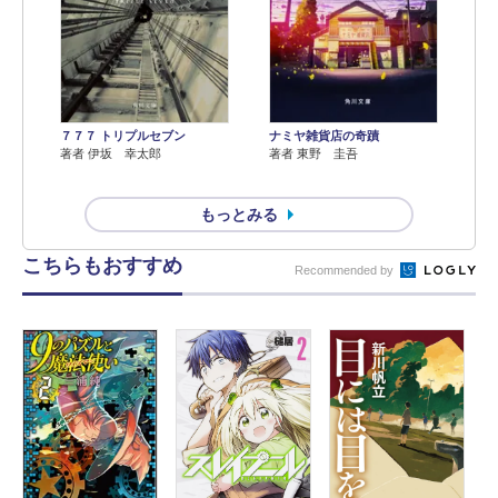
７７７ トリプルセブン
ナミヤ雑貨店の奇蹟
著者 伊坂 幸太郎
著者 東野 圭吾
もっとみる
こちらもおすすめ
Recommended by