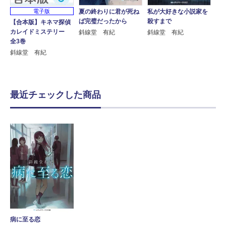
電子版
夏の終わりに君が死ね
私が大好きな小説家を
ば完璧だったから
殺すまで
【合本版】キネマ探偵
カレイドミステリー
斜線堂 有紀
斜線堂 有紀
全3巻
斜線堂 有紀
最近チェックした商品
病に至る恋