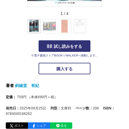
1
/
4
試し読みをする
※電子書籍ストアBOOK☆WALKERへ移動します。
購入する
著者
斜線堂 有紀
定価：
759
円
（本体
690
円＋税）
発売日：
2025年09月25日
判型：
文庫判
ページ数：
208
ISBN：
9784049166262
ポスト
シェア
送る