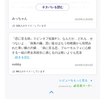
ブルーモルフォに囚われ若者が辿(らされ)る残酷な顛末を
刻々と描く標題作にも言葉を失う。本編ではあまり感じ
…続きを読む
みっちゃん
2025年11月28日
121
人がナイス！しています
『恋に至る病』スピンオフ短篇4つ。なんだか…どれも…せ
つないよ…「病巣の繭」思い返せばもう幼稚園から垣間み
れた青い蝶の片鱗…「病に至る恋」ブルーモルフォに心酔
する一組の男女高校生に感じるのは救いよりも悲哀
…続きを読む
nobby
2025年10月23日
84
人がナイス！しています
レビューをもっと見る
powered by