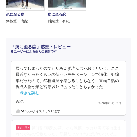
病に至る恋
恋に至る病
斜線堂 有紀
斜線堂 有紀
「病に至る恋」感想・レビュー
※ユーザーによる個人の感想です
買ってしまったのでとりあえず読んじゃおうという、ここ
最近なかったくらいの低～いモチベーションで消化。短編
集だったので、然程退屈を感じることもなく、冒頭二話の
視点人物が景と宮嶺以外であったこともよかった
…続きを読む
W-G
2026年03月03日
520
人がナイス！しています
第1話『病巣の繭』から戦慄。やはり寄河景は生ま
れながらの怪物だった。母親だけがそれに気付いていた。