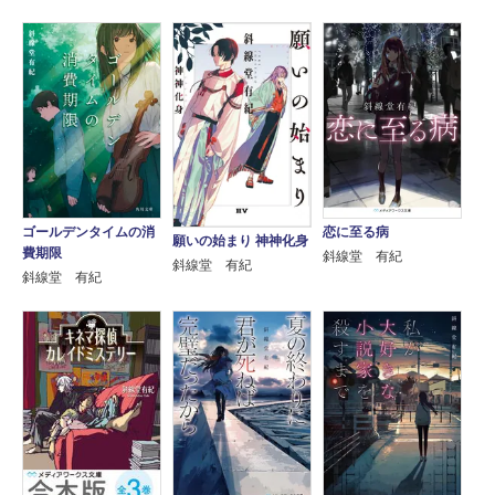
ゴールデンタイムの消
恋に至る病
願いの始まり 神神化身
費期限
斜線堂 有紀
斜線堂 有紀
斜線堂 有紀