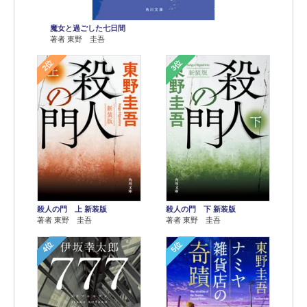
魔女と過ごした七日間
著者 東野 圭吾
2位
3位
殺人の門 上 新装版
殺人の門 下 新装版
著者 東野 圭吾
著者 東野 圭吾
4位
5位