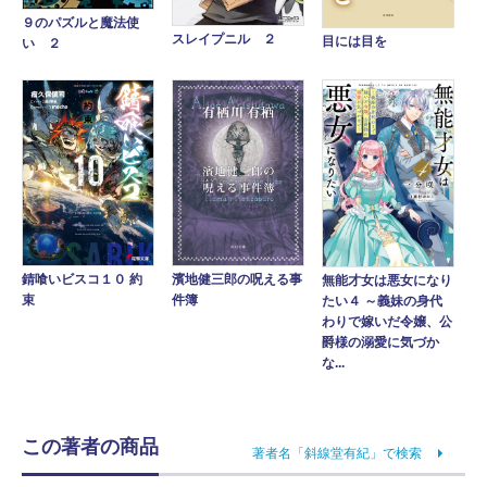
９のパズルと魔法使
スレイプニル ２
目には目を
い ２
錆喰いビスコ１０ 約
濱地健三郎の呪える事
無能才女は悪女になり
束
件簿
たい４ ～義妹の身代
わりで嫁いだ令嬢、公
爵様の溺愛に気づか
な...
この著者の商品
著者名「斜線堂有紀」で検索