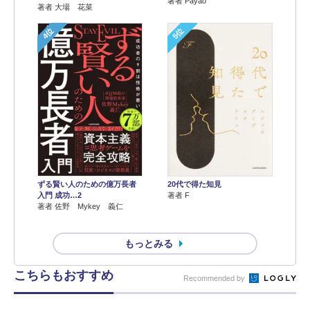
著者 Payao
著者 大場 花菜
4位
5位
ずる賢い人のための億万長者
20代で得た知見
入門 成功…2
著者 F
著者 佐野 Mykey 義仁
もっとみる
こちらもおすすめ
Recommended by