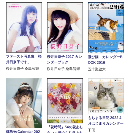
ファースト写真集 桜
桜井日奈子 2017 カレ
飛び猫 カレンダーB
井日奈子です。
ンダーブック
OOK 2016
桜井日奈子 桑島智輝
桜井日奈子 桑島智輝
五十嵐健太
もちまる日記 2022 4
月はじまりカレンダー
『花時間』54の花あし
下僕
椛島光 Calendar 202
らい・週めくり卓上カ