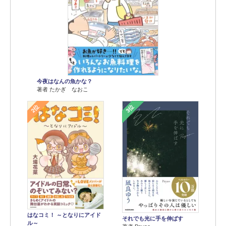
今夜はなんの魚かな？
著者 たかぎ なおこ
2位
3位
はなコミ！ ～となりにアイド
それでも光に手を伸ばす
ル～