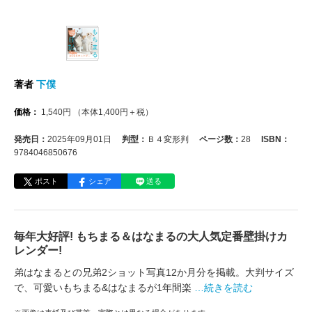
著者
下僕
価格：
1,540
円
（本体
1,400
円＋税）
発売日：
2025年09月01日
判型：
Ｂ４変形判
ページ数：
28
ISBN：
9784046850676
ポスト
シェア
送る
毎年大好評! もちまる＆はなまるの大人気定番壁掛けカ
レンダー!
弟はなまるとの兄弟2ショット写真12か月分を掲載。大判サイズ
で、可愛いもちまる&はなまるが1年間楽
…続きを読む