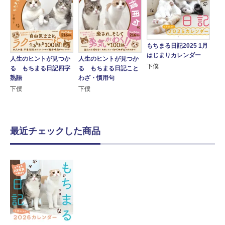
もちまる日記2025 1月
はじまりカレンダー
人生のヒントが見つか
人生のヒントが見つか
下僕
る もちまる日記四字
る もちまる日記こと
熟語
わざ・慣用句
下僕
下僕
最近チェックした商品