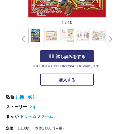
1
/
10
試し読みをする
※電子書籍ストアBOOK☆WALKERへ移動します。
購入する
監修
川幡 智佳
ストーリー
マキ
まんが
ドリームファーム
定価：
1,188
円
（本体
1,080
円＋税）