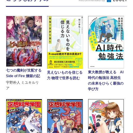
七つの魔剣が支配する
東大教授が教える AI
見えないものを信じる
Side of Fire 煉獄の記
時代の勉強法 高校生
力 物理で世界を読む
宇野朴人 ミユキルリ
の未来をひらく最強の
ア
学び方