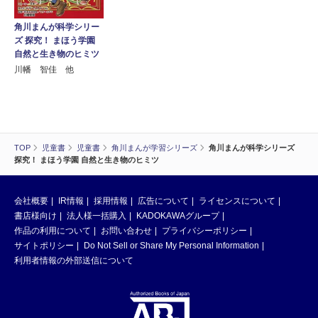
角川まんが科学シリー
ズ 探究！ まほう学園
自然と生き物のヒミツ
川幡 智佳 他
TOP
児童書
児童書
角川まんが学習シリーズ
角川まんが科学シリーズ
探究！ まほう学園 自然と生き物のヒミツ
会社概要
IR情報
採用情報
広告について
ライセンスについて
書店様向け
法人様一括購入
KADOKAWAグループ
作品の利用について
お問い合わせ
プライバシーポリシー
サイトポリシー
Do Not Sell or Share My Personal Information
利用者情報の外部送信について