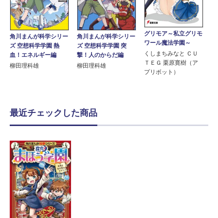
グリモア～私立グリモ
角川まんが科学シリー
角川まんが科学シリー
ワール魔法学園～
ズ 空想科学学園 熱
ズ 空想科学学園 突
くしまちみなと ＣＵ
血！エネルギー編
撃！人のからだ編
ＴＥＧ 栗原寛樹（ア
柳田理科雄
柳田理科雄
プリボット）
最近チェックした商品