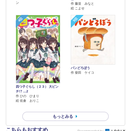
ン
作 藤並 みなと
絵 こよせ
4位
5位
パンどろぼう
作 柴田 ケイコ
四つ子ぐらし（２３） 大ピン
チ!? …2
作 ひの ひまり
絵 佐倉 おりこ
もっとみる
こちらもおすすめ
Recommended by