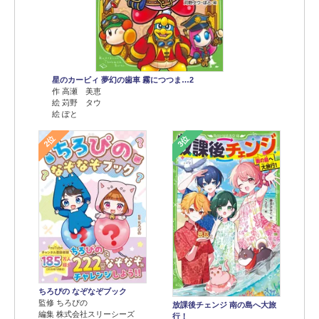
星のカービィ 夢幻の歯車 霧につつま…2
作 高瀬 美恵
絵 苅野 タウ
絵 ぽと
2位
3位
ちろぴの なぞなぞブック
監修 ちろぴの
放課後チェンジ 南の島へ大旅
編集 株式会社スリーシーズ
行！