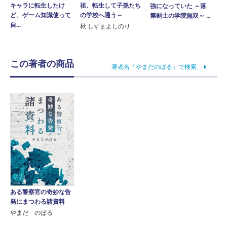
祖、転生して子孫たち
キャラに転生したけ
強になっていた ～落
の学校へ通う～
ど、ゲーム知識使って
第剣士の学院無双～ ...
自...
秋 しずまよしのり
この著者の商品
著者名「やまだのぼる」で検索
ある警察官の奇妙な告
発にまつわる諸資料
やまだ のぼる