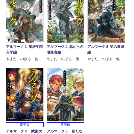
アルマーク１ 魔法学院
アルマーク２ 北からの
アルマーク３ 闇の遺跡
入学編
暗殺者編
編
やまだ のぼる 他
やまだ のぼる 他
やまだ のぼる 他
電子版
電子版
アルマーク４ 武術大
アルマーク５ 新たな