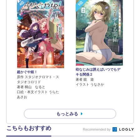
4位
5位
幼なじみは誘えばいつでもデ
超かぐや姫！
キる関係２
原作 スタジオクロマト・ス
著者 鏡 遊
タジオコロリド
イラスト うなさか
著者 桐山 なると
口絵・本文イラスト うらた
あさお
もっとみる
こちらもおすすめ
Recommended by