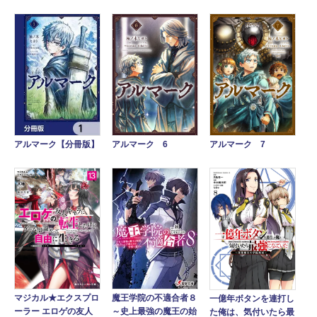
アルマーク 6
アルマーク 7
アルマーク【分冊版】
魔王学院の不適合者８
マジカル★エクスプロ
一億年ボタンを連打し
～史上最強の魔王の始
ーラー エロゲの友人
た俺は、気付いたら最