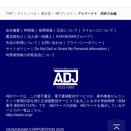
TOP
ライトノベル
新文芸
MFブックス
アルマーク４ 武術大会編
会社概要
IR情報
採用情報
広告について
ライセンスについて
書店様向け
法人様一括購入
KADOKAWAグループ
作品の利用について
お問い合わせ
プライバシーポリシー
サイトポリシー
Do Not Sell or Share My Personal Information
利用者情報の外部送信について
ABJマークは、この電子書店・電子書籍配信サービスが、著作権者からコン
テンツ使用許諾を得た正規版配信サービスであることを示す登録商標（登録
番号 第6091713号）です。ABJマークの詳細、ABJマークを掲示しているサ
ービスの一覧はこちら。
https://aebs.or.jp/
©KADOKAWA CORPORATION 2026