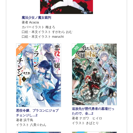
魔法少女ノ魔女裁判
著者 Acacia
カバーイラスト 梅まろ
口絵・本文イラスト すがわら おむ
口絵・本文イラスト maruchi
2位
3位
追放先が歴代勇者の墓場だっ
悪役令嬢、ブラコンにジョブ
たので、全…2
チェンジし…2
著者 ナガワ ヒイロ
著者 浜千鳥
イラスト きばとり
イラスト 八美☆わん