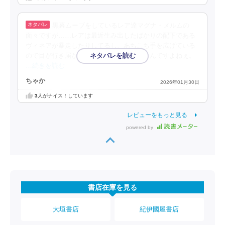
黒幕ムーブをしているレア達マグナ・メルムの
面々ですが……レアは最近生み出したばかりの配下である
ヴィネアが暴走したりしてるし、あちこち手を広げている
ので目が行き届かない部分もあったりするんですよねぇ。
…続きを読む
ちゃか
2026年01月30日
3
人がナイス！しています
レビューをもっと見る
powered by
書店在庫を見る
大垣書店
紀伊國屋書店