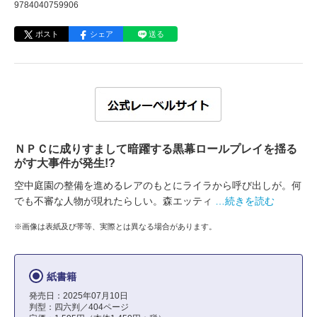
9784040759906
ポスト
シェア
送る
ＮＰＣに成りすまして暗躍する黒幕ロールプレイを揺る
がす大事件が発生!?
空中庭園の整備を進めるレアのもとにライラから呼び出しが。何
でも不審な人物が現れたらしい。森エッティ
…続きを読む
※画像は表紙及び帯等、実際とは異なる場合があります。
紙書籍
発売日：2025年07月10日
判型：四六判／404ページ