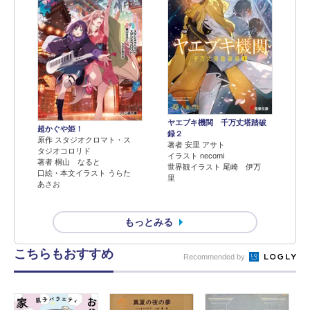
ヤエブキ機関 千万丈塔踏破
超かぐや姫！
録２
原作 スタジオクロマト・ス
著者 安里 アサト
タジオコロリド
イラスト necomi
著者 桐山 なると
世界観イラスト 尾崎 伊万
口絵・本文イラスト うらた
里
あさお
もっとみる
こちらもおすすめ
Recommended by