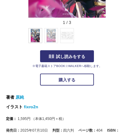
1
/
3
試し読みをする
※電子書籍ストアBOOK☆WALKERへ移動します。
購入する
著者
原純
イラスト
fixro2n
定価：
1,595
円
（本体
1,450
円＋税）
発売日：
2025年07月10日
判型：
四六判
ページ数：
404
ISBN：