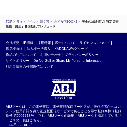
TOP
ライトノベル
新文芸
カドカワBOOKS
黄金の経験値 VII 特定災害
生物「魔王」各国動乱プレリュード
会社概要
IR情報
採用情報
広告について
ライセンスについて
書店様向け
法人様一括購入
KADOKAWAグループ
作品の利用について
お問い合わせ
プライバシーポリシー
サイトポリシー
Do Not Sell or Share My Personal Information
利用者情報の外部送信について
ABJマークは、この電子書店・電子書籍配信サービスが、著作権者からコン
テンツ使用許諾を得た正規版配信サービスであることを示す登録商標（登録
番号 第6091713号）です。ABJマークの詳細、ABJマークを掲示しているサ
ービスの一覧はこちら。
https://aebs.or.jp/