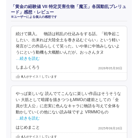
「黄金の経験値 VII 特定災害生物「魔王」各国動乱プレリュ
ード」感想・レビュー
※ユーザーによる個人の感想です
続けて購入。 物語は戦乱の仕込みをする話。「戦争起こ
したい、出来れば大陸全土を巻き込むぐらい」という軽い
発言がこの作品らしくて笑った。いや単に中弛みしないよ
うにという動機も大概酷いんだが。おっさんタヌ
…続きを読む
しまふくろう
2026年05月30日
8
人がナイス！しています
やっぱ楽しいな 読んでてこんなに楽しい作品はそうそうな
い 大筋として暗躍を描きつつもMMOの建前としての「全
員が主人公」に忠実に色んなキャラに物語を与えて全体を
動かしていくの他にない読み味ですよ VRMMOもの
…続きを読む
はじめまこと
2025年09月16日
4
人がナイス！しています