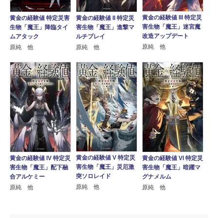
黄金の経験値 III 特定災
黄金の経験値 特定災害
黄金の経験値 II 特定災
害生物「魔王」迷宮魔
生物「魔王」降臨タイ
害生物「魔王」進撃マ
改造アップデート
ムアタック
ルチプレイ
原純 他
原純 他
原純 他
黄金の経験値 V 特定災
黄金の経験値 IV 特定災
黄金の経験値 VI 特定災
害生物「魔王」災厄激
害生物「魔王」配下融
害生物「魔王」暗躍マ
突ソロレイド
合アルケミー
グナメルム
原純 他
原純 他
原純 他