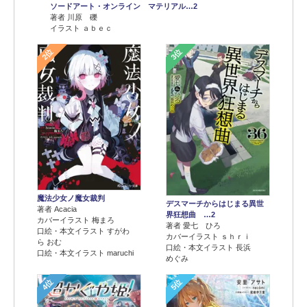
ソードアート・オンライン マテリアル…2
著者 川原 礫
イラスト ａｂｅｃ
2位
3位
魔法少女ノ魔女裁判
デスマーチからはじまる異世
著者 Acacia
界狂想曲 …2
カバーイラスト 梅まろ
著者 愛七 ひろ
口絵・本文イラスト すがわ
カバーイラスト ｓｈｒｉ
ら おむ
口絵・本文イラスト 長浜
口絵・本文イラスト maruchi
めぐみ
4位
5位