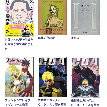
オセロ
真夏の夜の夢
お父さんの夢を叶えた
ら家族が愛で溢れまし
た
機動戦士ガンダム
ファントムブレイブ
機動戦士ガンダム
Ｃ．Ｄ．Ａ．若き彗星
イヴォワール物語
Ｃ．Ｄ．Ａ．若き彗星