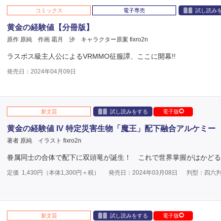
コミックス
電子専売
試し読み
黄金の経験値【分冊版】
原作 原純
作画 霜月 汐
キャラクター原案 fixro2n
ラスボス級主人公によるVRMMO征服譚、ここに開幕!!
発売日：2024年04月09日
新文芸
試し読みをする
電子版
黄金の経験値 IV 特定災害生物「魔王」配下融合アルケミー
著者 原純
イラスト fixro2n
眷属同士の合体で配下に双頭竜が誕生！ これで世界掌握がはかどる
定価
1,430
円（本体
1,300
円＋税）
発売日：2024年03月08日
判型：四六
新文芸
試し読みをする
電子版