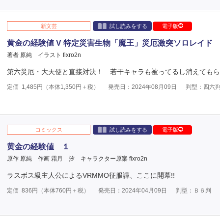
新文芸
試し読みをする
電子版
黄金の経験値 V 特定災害生物「魔王」災厄激突ソロレイド
著者 原純
イラスト fixro2n
第六災厄・大天使と直接対決！ 若干キャラも被ってるし消えてもら
定価
1,485
円（本体
1,350
円＋税）
発売日：2024年08月09日
判型：四六
コミックス
試し読みをする
電子版
黄金の経験値 １
原作 原純
作画 霜月 汐
キャラクター原案 fixro2n
ラスボス級主人公によるVRMMO征服譚、ここに開幕!!
定価
836
円（本体
760
円＋税）
発売日：2024年04月09日
判型：Ｂ６判