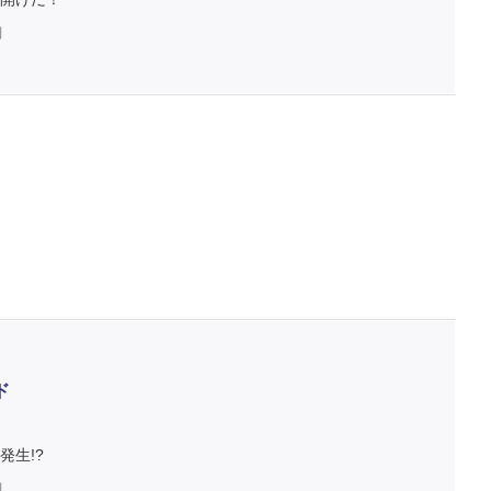
判
ド
生!?
判