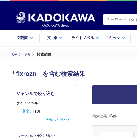
文芸書
文庫
ライトノベル
コミック
TOP
検索
検索結果
「fixro2n」を含む検索結果
ジャンルで絞り込む
ライトノベル
新文芸
(10)
16
検索結果
件
+表示を増やす
レーベルで絞り込む