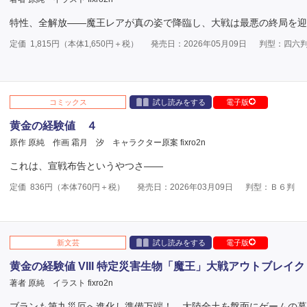
特性、全解放――魔王レアが真の姿で降臨し、大戦は最悪の終局を迎
定価
1,815
円（本体
1,650
円＋税）
発売日：2026年05月09日
判型：四六
コミックス
試し読みをする
電子版
黄金の経験値 ４
原作 原純
作画 霜月 汐
キャラクター原案 fixro2n
これは、宣戦布告というやつさ――
定価
836
円（本体
760
円＋税）
発売日：2026年03月09日
判型：Ｂ６判
新文芸
試し読みをする
電子版
黄金の経験値 VIII 特定災害生物「魔王」大戦アウトブレイク
著者 原純
イラスト fixro2n
ブランも第九災厄へ進化し準備万端！ 大陸全土を盤面にゲームの幕