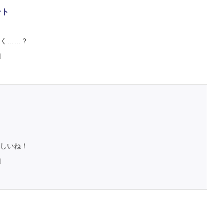
ート
く……？
判
しいね！
判