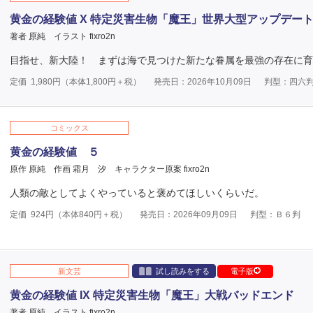
黄金の経験値 X 特定災害生物「魔王」世界大型アップデー
著者 原純
イラスト fixro2n
目指せ、新大陸！ まずは海で見つけた新たな眷属を最強の存在に育
定価
1,980
円（本体
1,800
円＋税）
発売日：2026年10月09日
判型：四六
コミックス
黄金の経験値 ５
原作 原純
作画 霜月 汐
キャラクター原案 fixro2n
人類の敵としてよくやっていると褒めてほしいくらいだ。
定価
924
円（本体
840
円＋税）
発売日：2026年09月09日
判型：Ｂ６判
新文芸
試し読みをする
電子版
黄金の経験値 IX 特定災害生物「魔王」大戦バッドエンド
著者 原純
イラスト fixro2n