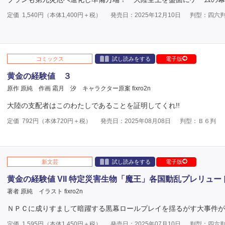
定価
1,540
円（本体
1,400
円＋税）
発売日：2025年12月10日
判型：四六
コミックス
試し読みをする
電子版
黄金の経験値 ３
原作 原純
作画 霜月 汐
キャラクター原案 fixro2n
大陸の支配者はこのわたしであることを証明してくれ!!
定価
792
円（本体
720
円＋税）
発売日：2025年08月08日
判型：Ｂ６判
新文芸
試し読みをする
電子版
黄金の経験値 VII 特定災害生物「魔王」各国動乱プレリュー
著者 原純
イラスト fixro2n
ＮＰＣに成りすまして暗躍する黒幕ロールプレイを揺るがす大事件が発
定価
1,595
円（本体
1,450
円＋税）
発売日：2025年07月10日
判型：四六