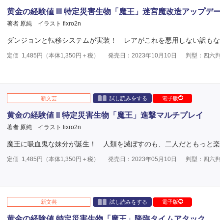
黄金の経験値 III 特定災害生物「魔王」迷宮魔改造アップデ
著者 原純
イラスト fixro2n
ダンジョンと転移システムが実装！ レアがこれを悪用しない訳もな
定価
1,485
円（本体
1,350
円＋税）
発売日：2023年10月10日
判型：四六
新文芸
試し読みをする
電子版
黄金の経験値 II 特定災害生物「魔王」進撃マルチプレイ
著者 原純
イラスト fixro2n
魔王に吸血鬼な妹分が誕生！ 人類を滅ぼすのも、二人だともっと楽
定価
1,485
円（本体
1,350
円＋税）
発売日：2023年05月10日
判型：四六
新文芸
試し読みをする
電子版
黄金の経験値 特定災害生物「魔王」降臨タイムアタック