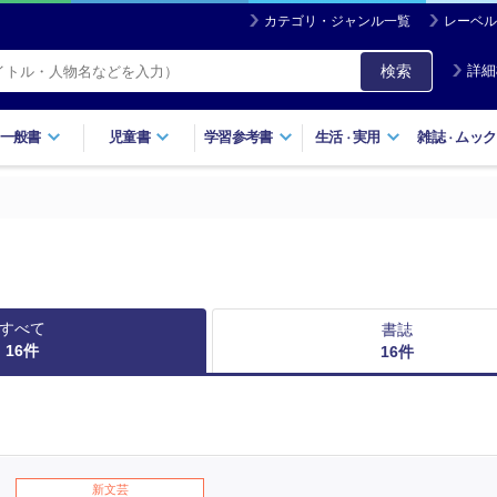
カテゴリ・ジャンル一覧
レーベル
検索
詳細
一般書
児童書
学習参考書
生活
実用
雑誌
ムック
・
・
すべて
書誌
16
件
16
件
新文芸