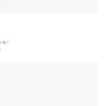
いな！
判