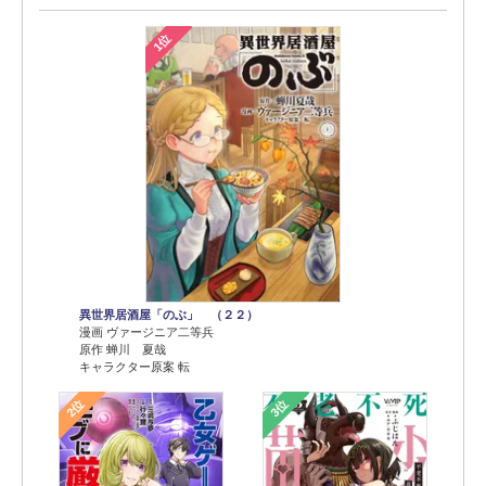
1位
異世界居酒屋「のぶ」 （２２）
漫画 ヴァージニア二等兵
原作 蝉川 夏哉
キャラクター原案 転
2位
3位