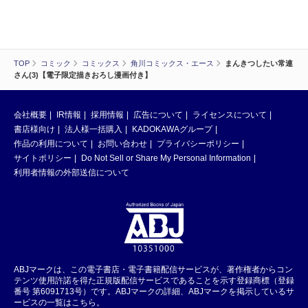
TOP
コミック
コミックス
角川コミックス・エース
まんきつしたい常連
さん(3)【電子限定描きおろし漫画付き】
会社概要
IR情報
採用情報
広告について
ライセンスについて
書店様向け
法人様一括購入
KADOKAWAグループ
作品の利用について
お問い合わせ
プライバシーポリシー
サイトポリシー
Do Not Sell or Share My Personal Information
利用者情報の外部送信について
ABJマークは、この電子書店・電子書籍配信サービスが、著作権者からコン
テンツ使用許諾を得た正規版配信サービスであることを示す登録商標（登録
番号 第6091713号）です。ABJマークの詳細、ABJマークを掲示しているサ
ービスの一覧はこちら。