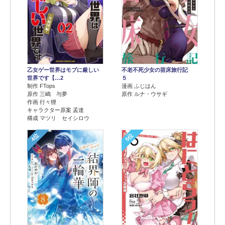
乙女ゲー世界はモブに厳しい
不老不死少女の苗床旅行記
世界です【…2
５
制作 FTops
漫画 ふじはん
原作 三嶋 与夢
原作 ルナ・ウサギ
作画 行々狸
キャラクター原案 孟達
構成 マツリ セイシロウ
4位
5位