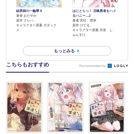
結界師の一輪華 8
はにとらっ！ 召喚勇者をハメ
著者 おだやか
るハニー…2
原作 クレハ
著者 宮社 惣恭
キャラクター原案 ボダック
原作 けてる
ス
キャラクター原案 氷室 し
ゅんすけ
もっとみる
こちらもおすすめ
Recommended by