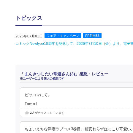
トピックス
フェア・キャンペーン
PRTIMES
2026年07月01日
コミックNewtype10周年を記念して、2026年7月10日（金）より、
「まんきつしたい常連さん(3)」感想・レビュー
※ユーザーによる個人の感想です
ピッコマにて。
Tomo I
2
人がナイス！しています
ちょいえちな満喫ラブコメ3巻目。相変わらずほっこり可愛い