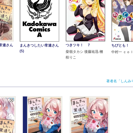
常連さん
つきツキ！ ７
ちびとも！ 
まんきつしたい常連さん
(5)
柴嶺タカシ 後藤祐迅 梱
中村一 ｃｏ
枝りこ
著者名「しんみ