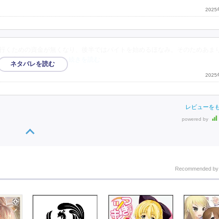
202
に行くための資金が無くなり、後半ではバイトを始めるほなみ。そのためあま
とを心配するなど、2
…続きを読む
202
レビューを
powered by
Recommended b