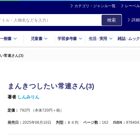
カテゴリ・ジャンル一覧
レーベル
検索
詳細
一般書
児童書
学習参考書
生活
実用
雑誌
ムック
・
・
い常連さん(3)
まんきつしたい常連さん(3)
著者
しんみりん
定価：
792
円 （本体
720
円＋税）
発売日：
2025年06月10日
判型：
Ｂ６判
ページ数：
162
ISBN：
978404