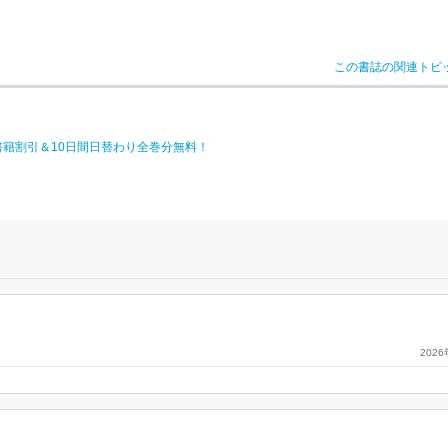
この書誌の関連トピ
電子書籍割引＆10日間日替わり全巻分無料！
202
。