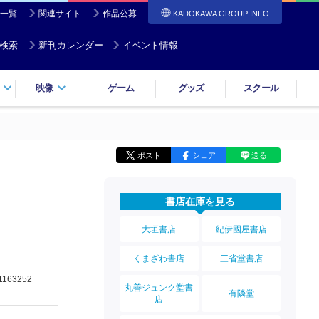
一覧
関連サイト
作品公募
KADOKAWA GROUP INFO
検索
新刊カレンダー
イベント情報
映像
ゲーム
グッズ
スクール
ポスト
シェア
送る
書店在庫を見る
大垣書店
紀伊國屋書店
くまざわ書店
三省堂書店
1163252
丸善ジュンク堂書
有隣堂
店