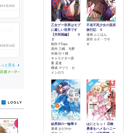
5年07月20日
乙女ゲー世界はモブ
不老不死少女の苗床
に厳しい世界です
旅行記 ５
り店に顔
【共和国編】 ０
漫画 ふじはん
２
原作 ルナ・ウサ
制作 FTops
ギ
5年06月14日
原作 三嶋 与夢
作画 行々狸
キャラクター原
案 孟達
もっと見る
構成 マツリ セ
イシロウ
4位
5位
y
結界師の一輪華 8
はにとらっ！ 召喚
著者 おだやか
勇者をハメるハニー