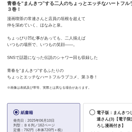
青春を“まんきつ”する二人のちょっとエッチなハートフル
３巻！
漫画喫茶の常連さんと店員の垣根を超えて
仲を深めていく、ほなみと泉。
ちょっぴり凹む事があっても、二人揃えば
いつもの場所で、いつもの笑顔――。
SNSで話題になった伝説のシャワー回も収録した
青春を“まんきつ”するふたりの
ちょっとエッチなハートフルラブコメ、第３巻！
※画像は表紙及び帯等、実際とは異なる場合があります。
紙書籍
電子版：まんきつ
連さん(3)【電子
発売日：2025年06月10日
判型：Ｂ６判／162ページ
ろし漫画付き】
定価：792円（本体720円＋税）