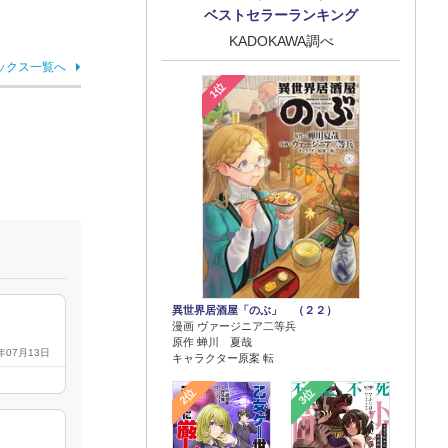
ベストセラーランキング
KADOKAWA調べ
ックス一覧へ
1位
異世界居酒屋「のぶ」 （２２）
漫画 ヴァージニア二等兵
原作 蝉川 夏哉
6年07月13日
キャラクター原案 転
2位
3位