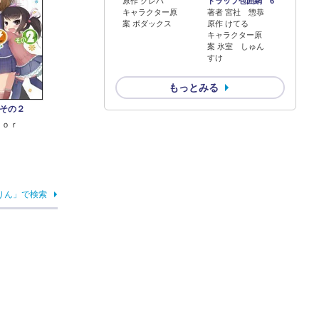
原作 クレハ
トラップ包囲網 6
キャラクター原
著者 宮社 惣恭
案 ボダックス
原作 けてる
キャラクター原
案 氷室 しゅん
すけ
もっとみる
その２
ｌｏｒ
りん」で検索