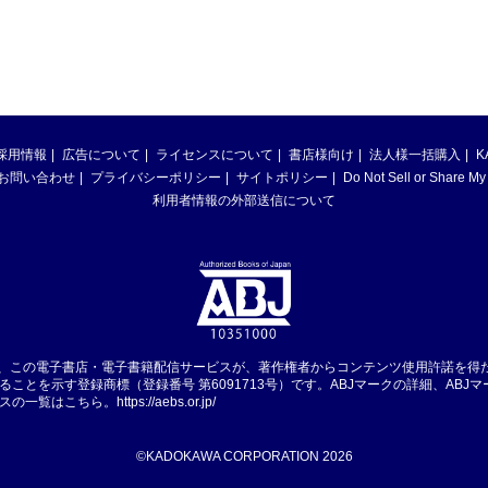
採用情報
広告について
ライセンスについて
書店様向け
法人様一括購入
K
お問い合わせ
プライバシーポリシー
サイトポリシー
Do Not Sell or Share My
利用者情報の外部送信について
は、この電子書店・電子書籍配信サービスが、著作権者からコンテンツ使用許諾を得
ることを示す登録商標（登録番号 第6091713号）です。ABJマークの詳細、ABJ
スの一覧はこちら。
https://aebs.or.jp/
©KADOKAWA CORPORATION 2026