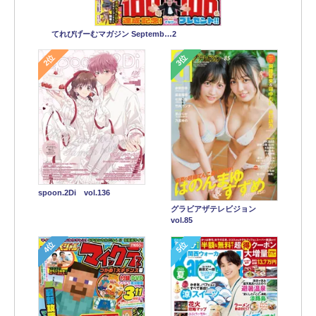
てれびげーむマガジン Septemb…2
2位
3位
spoon.2Di vol.136
グラビアザテレビジョン
vol.85
4位
5位