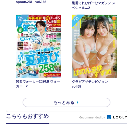
spoon.2Di vol.136
別冊てれびげーむマガジン ス
ペシャル…2
4位
5位
関西ウォーカー2026夏 ウォー
グラビアザテレビジョン
カー…2
vol.85
もっとみる
こちらもおすすめ
Recommended by