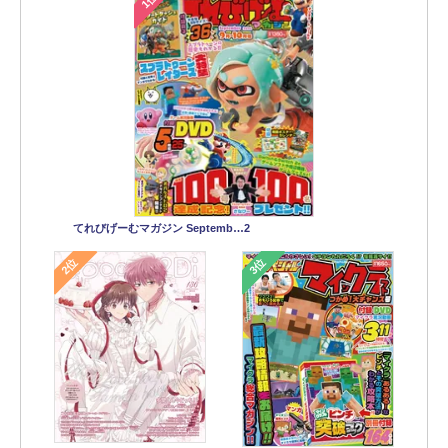
1位
てれびげーむマガジン Septemb…2
2位
3位