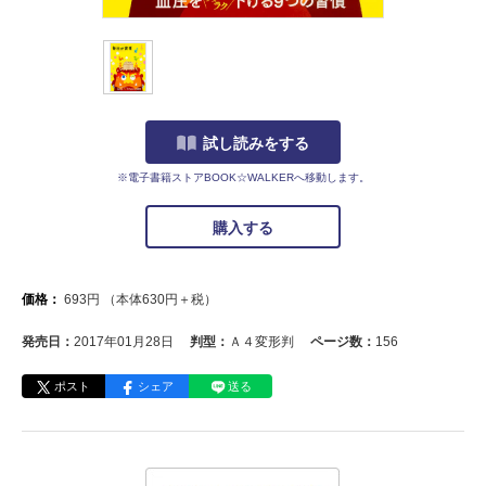
試し読みをする
※電子書籍ストアBOOK☆WALKERへ移動します。
購入する
価格：
693
円
（本体
630
円＋税）
発売日：
2017年01月28日
判型：
Ａ４変形判
ページ数：
156
ポスト
シェア
送る