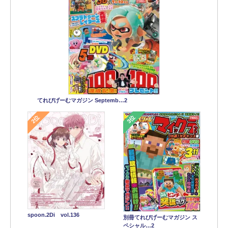
てれびげーむマガジン Septemb…2
2位
3位
spoon.2Di vol.136
別冊てれびげーむマガジン ス
ペシャル…2