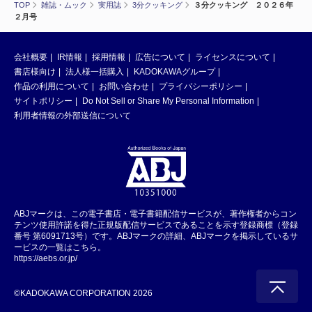
TOP
雑誌・ムック
実用誌
3分クッキング
３分クッキング ２０２６年
２月号
会社概要
IR情報
採用情報
広告について
ライセンスについて
書店様向け
法人様一括購入
KADOKAWAグループ
作品の利用について
お問い合わせ
プライバシーポリシー
サイトポリシー
Do Not Sell or Share My Personal Information
利用者情報の外部送信について
ABJマークは、この電子書店・電子書籍配信サービスが、著作権者からコン
テンツ使用許諾を得た正規版配信サービスであることを示す登録商標（登録
番号 第6091713号）です。ABJマークの詳細、ABJマークを掲示しているサ
ービスの一覧はこちら。
https://aebs.or.jp/
©KADOKAWA CORPORATION 2026