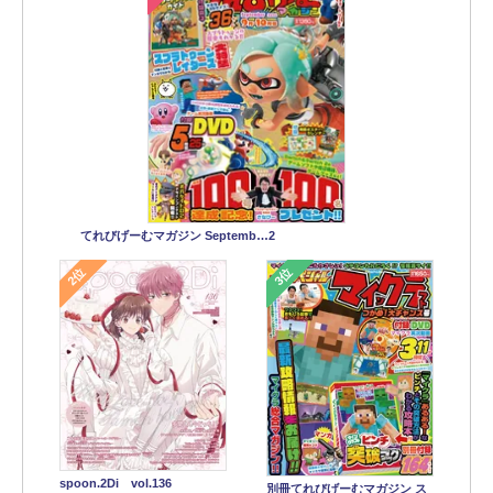
てれびげーむマガジン Septemb…2
2位
3位
spoon.2Di vol.136
別冊てれびげーむマガジン ス