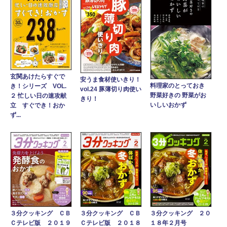
玄関あけたらすぐで
安うま食材使いきり！
料理家のとっておき
き！シリーズ VOL.
vol.24 豚薄切り肉使い
野菜好きの 野菜がお
２ 忙しい日の速攻献
きり！
いしいおかず
立 すぐでき！おか
ず...
３分クッキング ＣＢ
３分クッキング ＣＢ
３分クッキング ２０
Ｃテレビ版 ２０１９
Ｃテレビ版 ２０１８
１８年２月号