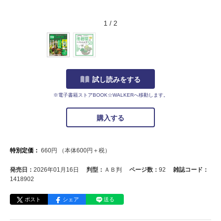
1
/
2
試し読みをする
※電子書籍ストアBOOK☆WALKERへ移動します。
購入する
特別定価：
660
円
（本体
600
円＋税）
発売日：
2026年01月16日
判型：
ＡＢ判
ページ数：
92
雑誌コード：
1418902
ポスト
シェア
送る