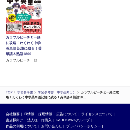
カラフルピーチと一緒
に攻略！わくわく中学
英単語 記憶に残る！英
単語＆熟語1800
カラフルピーチ 他
TOP
学習参考書
学習参考書（中学生向け）
カラフルピーチと一緒に攻
略！わくわく中学英単語記憶に残る！英単語＆熟語18…
会社概要
IR情報
採用情報
広告について
ライセンスについて
書店様向け
法人様一括購入
KADOKAWAグループ
作品の利用について
お問い合わせ
プライバシーポリシー