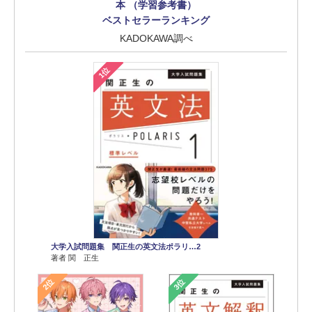
本 （学習参考書）
ベストセラーランキング
KADOKAWA調べ
1位
大学入試問題集 関正生の英文法ポラリ…2
著者 関 正生
2位
3位