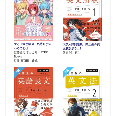
すとぷりと学ぶ 気持ちが伝
大学入試問題集 関正生の英
わることば
文解釈ポラ…2
監修協力 すとぷり／STPR
著者 関 正生
Books
監修 五百田 達成
4位
5位