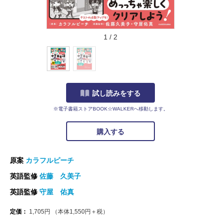
1
/
2
試し読みをする
※電子書籍ストアBOOK☆WALKERへ移動します。
購入する
原案
カラフルピーチ
英語監修
佐藤 久美子
英語監修
守屋 佑真
定価：
1,705
円
（本体
1,550
円＋税）