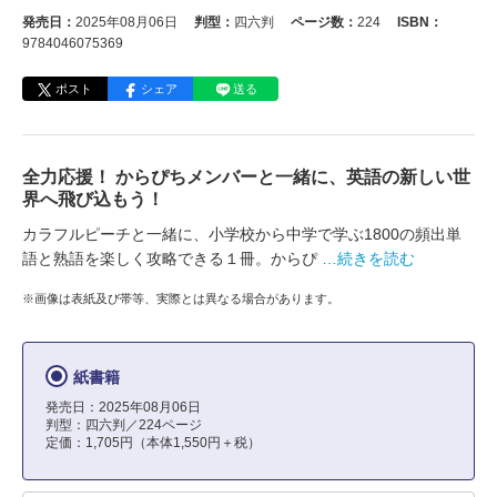
発売日：
2025年08月06日
判型：
四六判
ページ数：
224
ISBN：
9784046075369
ポスト
シェア
送る
全力応援！ からぴちメンバーと一緒に、英語の新しい世
界へ飛び込もう！
カラフルピーチと一緒に、小学校から中学で学ぶ1800の頻出単
語と熟語を楽しく攻略できる１冊。からぴ
…続きを読む
※画像は表紙及び帯等、実際とは異なる場合があります。
紙書籍
発売日：2025年08月06日
判型：四六判／224ページ
定価：1,705円（本体1,550円＋税）