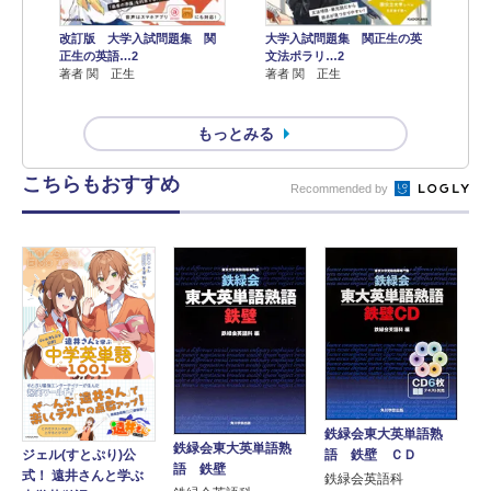
改訂版 大学入試問題集 関
大学入試問題集 関正生の英
正生の英語…2
文法ポラリ…2
著者 関 正生
著者 関 正生
もっとみる
こちらもおすすめ
Recommended by
鉄緑会東大英単語熟
鉄緑会東大英単語熟
語 鉄壁 ＣＤ
ジェル(すとぷり)公
語 鉄壁
式！ 遠井さんと学ぶ
鉄緑会英語科