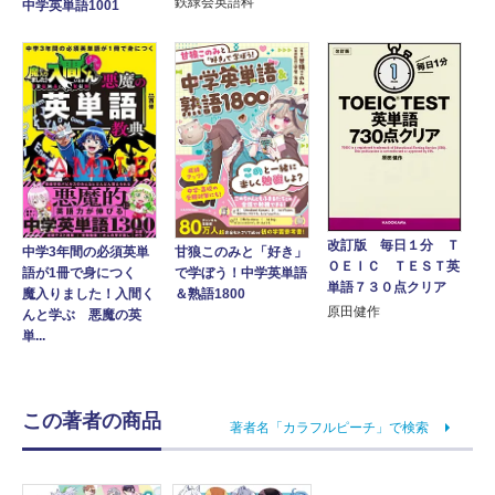
鉄緑会英語科
中学英単語1001
改訂版 毎日１分 Ｔ
中学3年間の必須英単
甘狼このみと「好き」
ＯＥＩＣ ＴＥＳＴ英
語が1冊で身につく
で学ぼう！中学英単語
単語７３０点クリア
魔入りました！入間く
＆熟語1800
原田健作
んと学ぶ 悪魔の英
単...
この著者の商品
著者名「カラフルピーチ」で検索