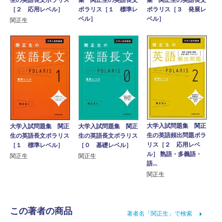
［２ 応用レベル］
ポラリス［１ 標準レ
ポラリス［３ 発展レ
ベル］
ベル］
関正生
大学入試問題集 関正
大学入試問題集 関正
大学入試問題集 関正
生の英語頻出問題ポラ
生の英語長文ポラリス
生の英語長文ポラリス
リス［２ 応用レベ
［１ 標準レベル］
［０ 基礎レベル］
ル］ 熟語・多義語・
関正生
関正生
語...
関正生
この著者の商品
著者名「関正生」で検索