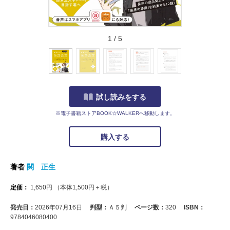
1
/
5
試し読みをする
※電子書籍ストアBOOK☆WALKERへ移動します。
購入する
著者
関 正生
定価：
1,650
円
（本体
1,500
円＋税）
発売日：
2026年07月16日
判型：
Ａ５判
ページ数：
320
ISBN：
9784046080400