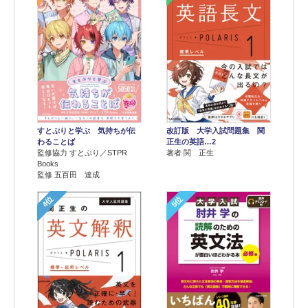
すとぷりと学ぶ 気持ちが伝
改訂版 大学入試問題集 関
わることば
正生の英語…2
監修協力 すとぷり／STPR
著者 関 正生
Books
監修 五百田 達成
4位
5位