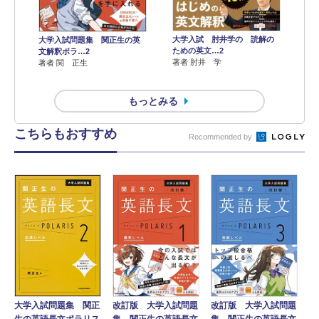
大学入試 肘井学の 読解の
大学入試問題集 関正生の英
ための英文…2
文解釈ポラ…2
著者 肘井 学
著者 関 正生
もっとみる
こちらもおすすめ
Recommended by
大学入試問題集 関正
改訂版 大学入試問題
改訂版 大学入試問題
生の英語長文ポラリス
集 関正生の英語長文
集 関正生の英語長文