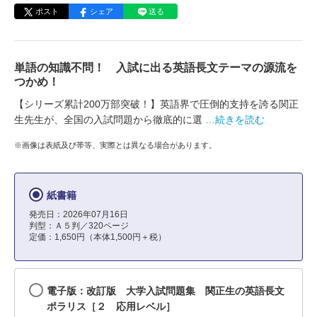
ポスト
シェア
送る
単語の知識不問！ 入試に出る英語長文テーマの源流を
つかめ！
【シリーズ累計200万部突破！】英語界で圧倒的支持を誇る関正
生先生が、全国の入試問題から徹底的に選
…続きを読む
※画像は表紙及び帯等、実際とは異なる場合があります。
紙書籍
発売日：2026年07月16日
判型：Ａ５判／320ページ
定価：1,650円（本体1,500円＋税）
電子版：改訂版 大学入試問題集 関正生の英語長文
ポラリス［２ 応用レベル］