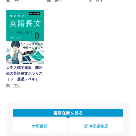
関 正生
関 正生
関 正生
大学入試問題集 関正
生の英語長文ポラリス
［０ 基礎レベル］
関 正生
書店在庫を見る
大垣書店
紀伊國屋書店