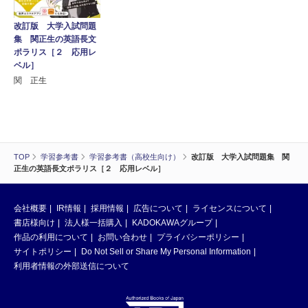
改訂版 大学入試問題
集 関正生の英語長文
ポラリス［２ 応用レ
ベル］
関 正生
TOP
学習参考書
学習参考書（高校生向け）
改訂版 大学入試問題集 関
正生の英語長文ポラリス［２ 応用レベル］
会社概要
IR情報
採用情報
広告について
ライセンスについて
書店様向け
法人様一括購入
KADOKAWAグループ
作品の利用について
お問い合わせ
プライバシーポリシー
サイトポリシー
Do Not Sell or Share My Personal Information
利用者情報の外部送信について