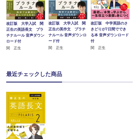
改訂版 大学入試 関
改訂版 中学英語のさ
改訂版 大学入試 関
正生の英作文 プラチ
きどりが7日間ででき
正生の英語長文 プラ
ナルール 音声ダウンロ
る本 音声ダウンロード
チナルール 音声ダウン
ード付
付
ロード付
関 正生
関 正生
関 正生
最近チェックした商品