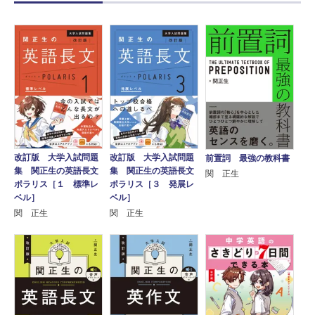
改訂版 大学入試問題
改訂版 大学入試問題
前置詞 最強の教科書
集 関正生の英語長文
集 関正生の英語長文
関 正生
ポラリス［１ 標準レ
ポラリス［３ 発展レ
ベル］
ベル］
関 正生
関 正生