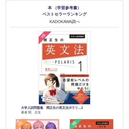
本 （学習参考書）
ベストセラーランキング
KADOKAWA調べ
1位
大学入試問題集 関正生の英文法ポラリ…2
著者 関 正生
2位
3位