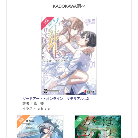
KADOKAWA調べ
1位
ソードアート・オンライン マテリアル…2
著者 川原 礫
イラスト ａｂｅｃ
2位
3位