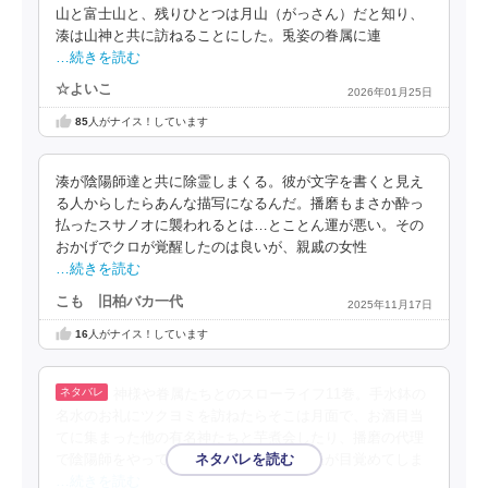
山と富士山と、残りひとつは月山（がっさん）だと知り、
湊は山神と共に訪ねることにした。兎姿の眷属に連
…続きを読む
☆よいこ
2026年01月25日
85
人がナイス！しています
湊が陰陽師達と共に除霊しまくる。彼が文字を書くと見え
る人からしたらあんな描写になるんだ。播磨もまさか酔っ
払ったスサノオに襲われるとは…とことん運が悪い。その
おかげでクロが覚醒したのは良いが、親戚の女性
…続きを読む
こも 旧柏バカ一代
2025年11月17日
16
人がナイス！しています
神様や眷属たちとのスローライフ11巻。手水鉢の
名水のお礼にツクヨミを訪ねたらそこは月面で、お酒目当
てに集まった他の有名神たちと芋煮会したり、播磨の代理
で陰陽師をやってみたり。封じられた妖怪が目覚めてしま
…続きを読む