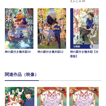
えんじゅ ox
神の庭付き楠木邸10
神の庭付き楠木邸12
神の庭付き楠木邸【分
冊版】
関連作品（映像）