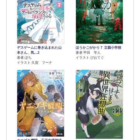
デスゲームに巻き込まれた山
ほうかごがかり７ 立穎小学校
本さん、気…2
著者 甲田 学人
著者 ぽち
イラスト ぴおてぐ
イラスト 久賀 フーナ
4位
5位