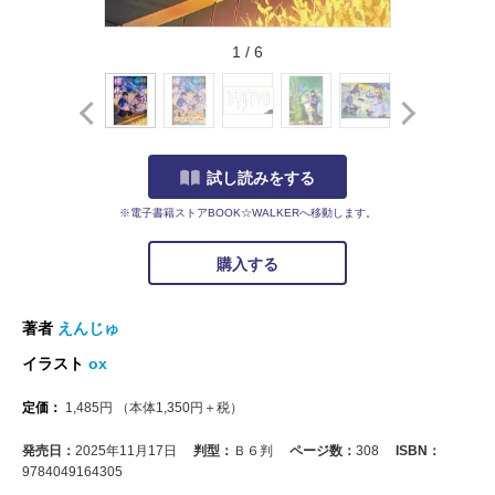
1
/
6
試し読みをする
※電子書籍ストアBOOK☆WALKERへ移動します。
購入する
著者
えんじゅ
イラスト
ox
定価：
1,485
円
（本体
1,350
円＋税）
発売日：
2025年11月17日
判型：
Ｂ６判
ページ数：
308
ISBN：
9784049164305