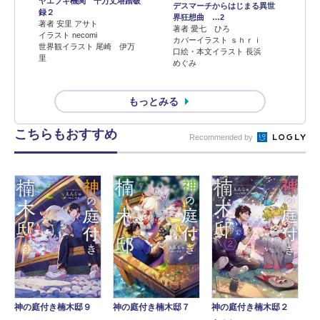
ヤエブキ機関 千万丈塔踏破
デスマーチからはじまる異世
録２
界狂想曲 …2
著者 安里 アサト
著者 愛七 ひろ
イラスト necomi
カバーイラスト ｓｈｒｉ
世界観イラスト 尾崎 伊万
口絵・本文イラスト 長浜
里
めぐみ
もっとみる
こちらもおすすめ
Recommended by
神の庭付き楠木邸２
神の庭付き楠木邸９
神の庭付き楠木邸７