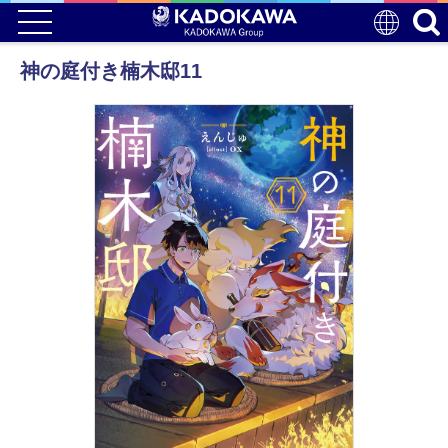
神の庭付き楠木邸11