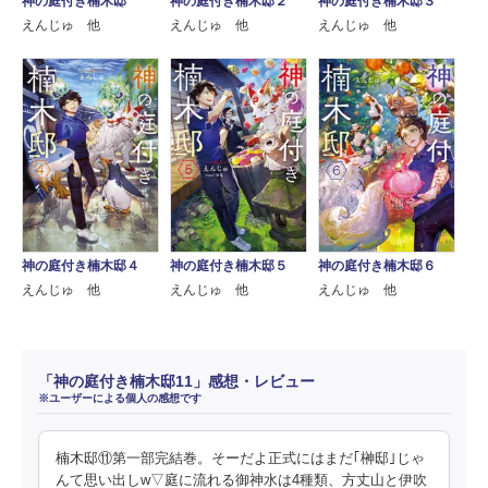
神の庭付き楠木邸
神の庭付き楠木邸２
神の庭付き楠木邸３
えんじゅ 他
えんじゅ 他
えんじゅ 他
神の庭付き楠木邸４
神の庭付き楠木邸５
神の庭付き楠木邸６
えんじゅ 他
えんじゅ 他
えんじゅ 他
「神の庭付き楠木邸11」感想・レビュー
※ユーザーによる個人の感想です
楠木邸⑪第一部完結巻。そーだよ正式にはまだ｢榊邸｣じゃ
んて思い出しw▽庭に流れる御神水は4種類、方丈山と伊吹