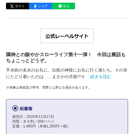
ポスト
シェア
送る
隣神との賑やかスローライフ第十一弾！ 今回は裏話も
ちょこっとどうぞ。
手水鉢の名水のお礼に、出処の神様にお礼に行く湊たち。その末
にたどり着いたのは……まさかの月面!?そ
…続きを読む
※画像は表紙及び帯等、実際とは異なる場合があります。
紙書籍
発売日：2025年11月17日
判型：Ｂ６判／308ページ
定価：1,485円（本体1,350円＋税）