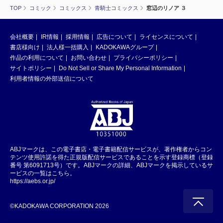
TOP
コミック
コミックス
青騎士コミックス
窓辺のリノア ３
会社概要
IR情報
採用情報
広告について
ライセンスについて
書店様向け
法人様一括購入
KADOKAWAグループ
作品の利用について
お問い合わせ
プライバシーポリシー
サイトポリシー
Do Not Sell or Share My Personal Information
利用者情報の外部送信について
ABJマークは、この電子書店・電子書籍配信サービスが、著作権者からコン
テンツ使用許諾を得た正規版配信サービスであることを示す登録商標（登録
番号 第6091713号）です。ABJマークの詳細、ABJマークを掲示しているサ
ービスの一覧はこちら。
https://aebs.or.jp/
©KADOKAWA CORPORATION 2026