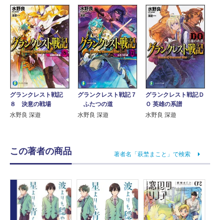
グランクレスト戦記
グランクレスト戦記 7
グランクレスト戦記Ｄ
８ 決意の戦場
ふたつの道
Ｏ 英雄の系譜
水野良 深遊
水野良 深遊
水野良 深遊
この著者の商品
著者名「萩埜まこと」で検索