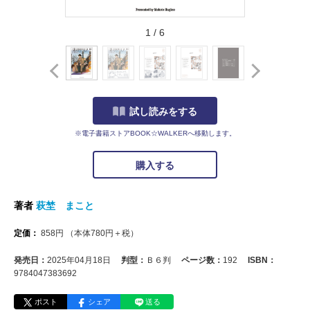
1
/
6
試し読みをする
※電子書籍ストアBOOK☆WALKERへ移動します。
購入する
著者
萩埜 まこと
定価：
858
円
（本体
780
円＋税）
発売日：
2025年04月18日
判型：
Ｂ６判
ページ数：
192
ISBN：
9784047383692
ポスト
シェア
送る