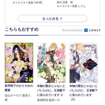
原作 花果 唯
キャラクター原案 TAPI岡
キャラクター原案 しヴぇ
もっとみる
こちらもおすすめ
Recommended by
皇帝陛下のかりそめの
本物の聖女じゃないと
本物の聖女じゃないと
愛妻
バレたのに、王弟殿下
バレたのに、王弟殿下
に迫られています ２
に迫られています
塩山オーロラ 森原八
（2）
鹿
葛城阿高 駒田ハチ