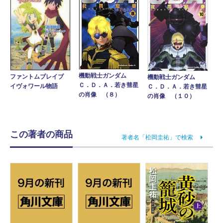
機動戦士ガンダム
ファントムブレイブ
機動戦士ガンダム
Ｃ．Ｄ．Ａ．若き彗星
イヴォワール物語
Ｃ．Ｄ．Ａ．若き彗星
の肖像 （８）
の肖像 （１０）
この著者の商品
著者名「松岡圭祐」で検索