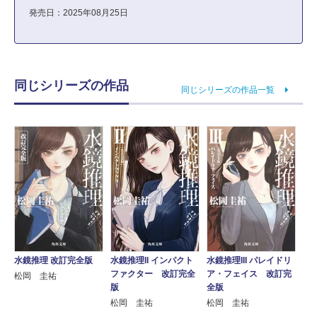
発売日：2025年08月25日
同じシリーズの作品
同じシリーズの作品一覧
水鏡推理 改訂完全版
水鏡推理II インパクト
水鏡推理III パレイドリ
ファクター 改訂完全
ア・フェイス 改訂完
松岡 圭祐
版
全版
松岡 圭祐
松岡 圭祐