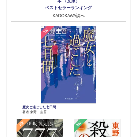
本 （文庫）
ベストセラーランキング
KADOKAWA調べ
1位
魔女と過ごした七日間
著者 東野 圭吾
2位
3位