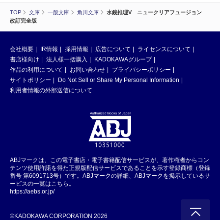
TOP
文庫
一般文庫
角川文庫
水鏡推理V ニュークリアフュージョン
改訂完全版
会社概要
IR情報
採用情報
広告について
ライセンスについて
書店様向け
法人様一括購入
KADOKAWAグループ
作品の利用について
お問い合わせ
プライバシーポリシー
サイトポリシー
Do Not Sell or Share My Personal Information
利用者情報の外部送信について
ABJマークは、この電子書店・電子書籍配信サービスが、著作権者からコン
テンツ使用許諾を得た正規版配信サービスであることを示す登録商標（登録
番号 第6091713号）です。ABJマークの詳細、ABJマークを掲示しているサ
ービスの一覧はこちら。
https://aebs.or.jp/
©KADOKAWA CORPORATION 2026