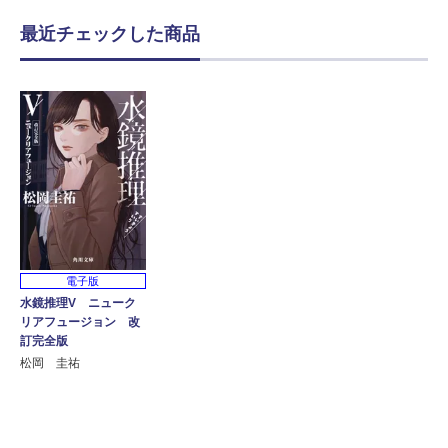
最近チェックした商品
電子版
水鏡推理V ニューク
リアフュージョン 改
訂完全版
松岡 圭祐