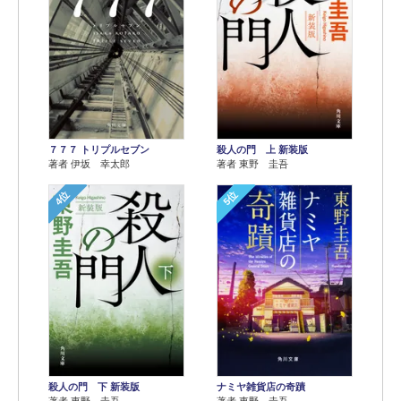
７７７ トリプルセブン
殺人の門 上 新装版
著者 伊坂 幸太郎
著者 東野 圭吾
4位
5位
殺人の門 下 新装版
ナミヤ雑貨店の奇蹟
著者 東野 圭吾
著者 東野 圭吾