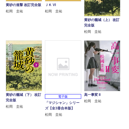
黄砂の進撃 改訂完全版
ＪＫ VI
松岡 圭祐
松岡 圭祐
黄砂の籠城（上） 改訂
完全版
松岡 圭祐
黄砂の籠城（下） 改訂
高一事変 II
電子版
完全版
松岡 圭祐
「マジシャン」シリー
松岡 圭祐
ズ【全3冊合本版】
松岡 圭祐