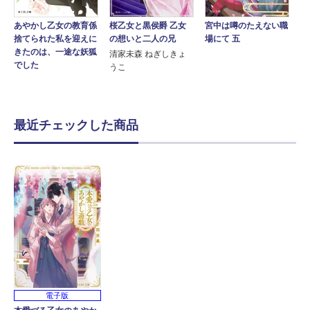
桜乙女と黒侯爵 乙女
あやかし乙女の教育係
宮中は噂のたえない職
の想いと二人の兄
捨てられた私を迎えに
場にて 五
きたのは、一途な妖狐
清家未森 ねぎしきょ
でした
うこ
最近チェックした商品
電子版