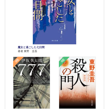
魔女と過ごした七日間
著者 東野 圭吾
2位
3位