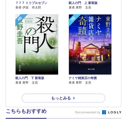
７７７ トリプルセブン
殺人の門 上 新装版
著者 伊坂 幸太郎
著者 東野 圭吾
4位
5位
殺人の門 下 新装版
ナミヤ雑貨店の奇蹟
著者 東野 圭吾
著者 東野 圭吾
もっとみる
こちらもおすすめ
Recommended by