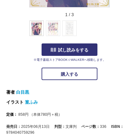
1
/
3
試し読みをする
※電子書籍ストアBOOK☆WALKERへ移動します。
購入する
著者
白目黒
イラスト
篁ふみ
定価：
858
円
（本体
780
円＋税）
発売日：
2025年06月13日
判型：
文庫判
ページ数：
336
ISBN：
9784040759296