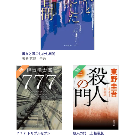
魔女と過ごした七日間
著者 東野 圭吾
2位
3位
７７７ トリプルセブン
殺人の門 上 新装版