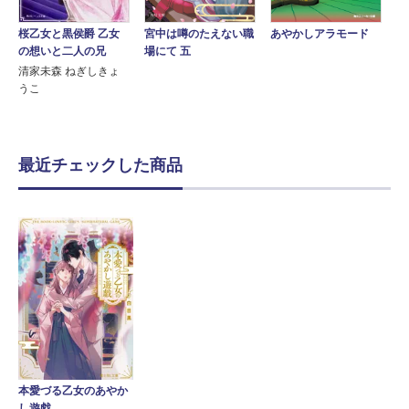
桜乙女と黒侯爵 乙女
宮中は噂のたえない職
あやかしアラモード
の想いと二人の兄
場にて 五
清家未森 ねぎしきょ
うこ
最近チェックした商品
本愛づる乙女のあやか
し遊戯