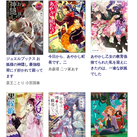
今日から、あやかし町
あやかし乙女の教育係
ジュエルブックス お
長です。二
捨てられた私を迎えに
狐様の神隠し 最強稲
きたのは、一途な妖狐
糸森環 二ツ家あす
荷にド好かれて困って
でした
ます
斎王ことり 小宮国春