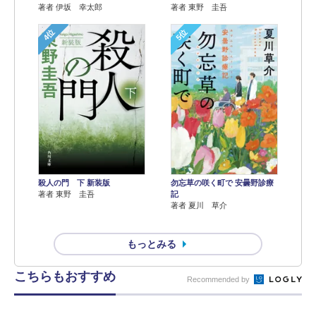
著者 伊坂 幸太郎
著者 東野 圭吾
4位
5位
殺人の門 下 新装版
勿忘草の咲く町で 安曇野診療
著者 東野 圭吾
記
著者 夏川 草介
もっとみる
こちらもおすすめ
Recommended by