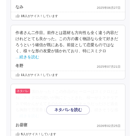
なみ
2025年06月27日
15
人がナイス！しています
作者さん二作目。前作とは題材も方向性も全く違う内容だ
けれどとても良かった。この方の書く物語なら全て好きだ
ろうという確信が既にある。前提として恋愛ものではな
く、様々な形の友愛が描かれており、特にスミクロ
…続きを読む
冬野
2025年07月21日
11
人がナイス！しています
面白かった！この作品のヒーローはスミクロだよ
ね。スミクロの想いが胸にぐっときた。桜一がミステリア
スで何かんがえてるのかなー？ってキャラだったけど過去
も胸熱で万里香もいい子でいいお話だった。続きそうな感
…続きを読む
お昼寝
2026年02月25日
5
人がナイス！しています