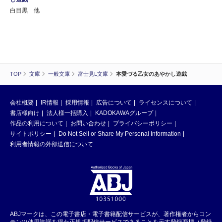
白目黒 他
TOP
文庫
一般文庫
富士見L文庫
本愛づる乙女のあやかし遊戯
会社概要
IR情報
採用情報
広告について
ライセンスについて
書店様向け
法人様一括購入
KADOKAWAグループ
作品の利用について
お問い合わせ
プライバシーポリシー
サイトポリシー
Do Not Sell or Share My Personal Information
利用者情報の外部送信について
ABJマークは、この電子書店・電子書籍配信サービスが、著作権者からコン
テンツ使用許諾を得た正規版配信サービスであることを示す登録商標（登録