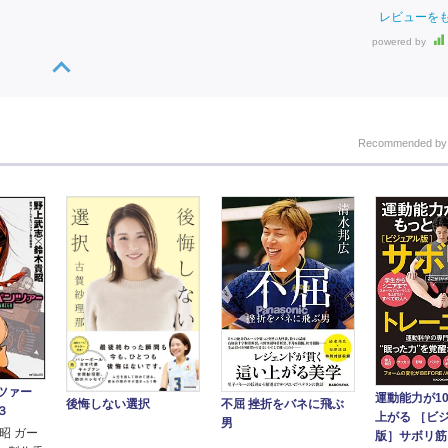
レビューを
powered by
Recommended b
ンツァー
運動能力が1
後悔しない選択
不屈 挫折をバネに飛ぶ
３
上がる ［ビ
男
昭 ガー
版］サボリ筋