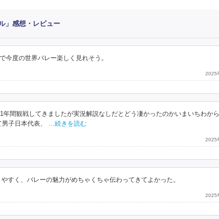
アル」感想・レビュー
で今度の世界バレー楽しく見れそう。
202
から1年間観戦してきましたが実況解説なしだとどう凄かったのかいまいちわか
て男子日本代表、
…続きを読む
202
りやすく、バレーの魅力がめちゃくちゃ伝わってきてよかった。
202