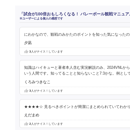
「試合が100倍おもしろくなる！ バレーボール観戦マニュ
※ユーザーによる個人の感想です
にわかなので、観戦のみかたのポイントを知った気になったの
夕凪
3
人がナイス！しています
知識はハイキューと著者本人含む実況解説のみ、2024VNL
いう人間です。知ってることと知らないこと7:3かな。例とし
くろみつきなこ
3
人がナイス！しています
★★★★☆ 見るべきポイントが簡潔にまとめられていてわか
えだまめ
2
人がナイス！しています