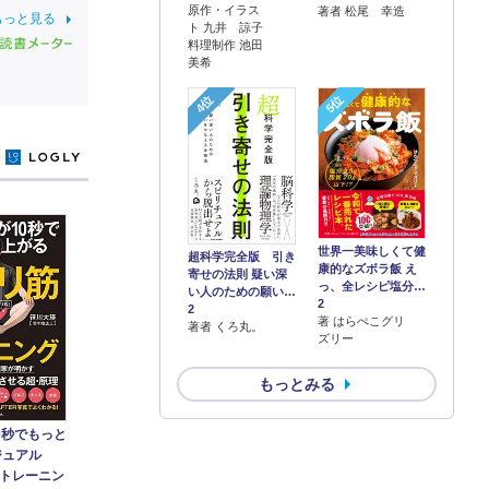
原作・イラス
著者 松尾 幸造
もっと見る
ト 九井 諒子
料理制作 池田
美希
4位
5位
y
世界一美味しくて健
超科学完全版 引き
康的なズボラ飯 え
寄せの法則 疑い深
っ、全レシピ塩分…
い人のための願い…
2
2
著 はらぺこグリ
著者 くろ丸。
ズリー
もっとみる
0秒でもっと
ジュアル
トレーニン