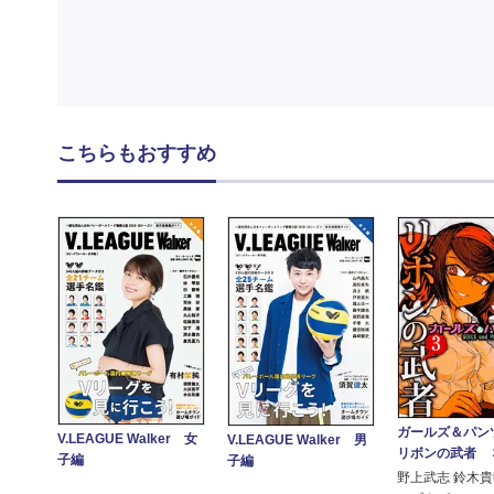
こちらもおすすめ
ガールズ＆パ
V.LEAGUE Walker 女
V.LEAGUE Walker 男
リボンの武者 
子編
子編
野上武志 鈴木貴