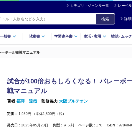
カテゴリ・ジャンル一覧
レーベル
検索
詳細
一般書
児童書
学習参考書
生活
実用
雑誌
ムック
・
・
バレーボール観戦マニュアル
試合が100倍おもしろくなる！ バレーボ
戦マニュアル
著者
福澤 達哉
監修協力
大阪ブルテオン
定価：
1,980
円 （本体
1,800
円＋税）
発売日：
2025年05月28日
判型：
Ａ５判
ページ数：
176
ISBN：
978404