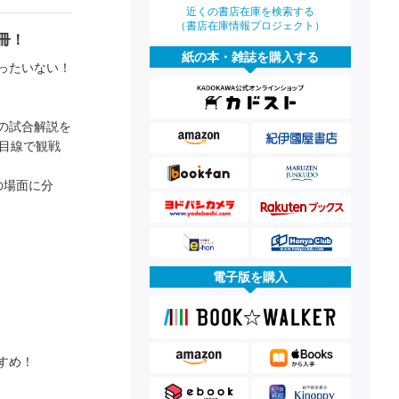
近くの書店在庫を検索する
（書店在庫情報プロジェクト）
冊！
紙の本・雑誌を購入する
ったいない！
の試合解説を
目線で観戦
の場面に分
電子版を購入
すめ！