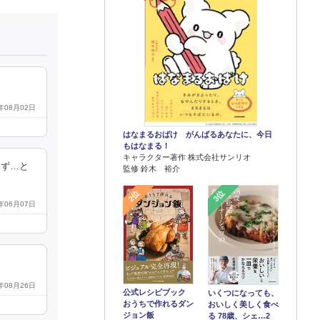
5年08月02日
はなまるおばけ がんばるあなたに、今日
もはなまる！
キャラクター著作 株式会社サンリオ
らず…と
監修 鈴木 裕介
2位
3位
5年06月07日
5年08月26日
公式レシピブック
いくつになっても、
おうちで作れるダン
おいしく美しく食べ
ジョン飯
る 78歳、シェ…2