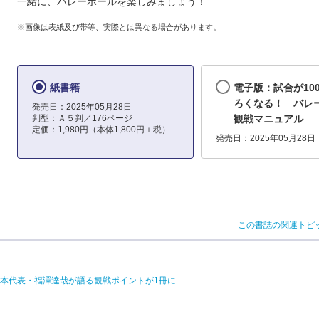
一緒に、バレーボールを楽しみましょう！
※画像は表紙及び帯等、実際とは異なる場合があります。
紙書籍
電子版：試合が10
ろくなる！ バレ
発売日：2025年05月28日
判型：Ａ５判／176ページ
観戦マニュアル
定価：1,980円（本体1,800円＋税）
発売日：2025年05月28日
この書誌の関連トピ
本代表・福澤達哉が語る観戦ポイントが1冊に