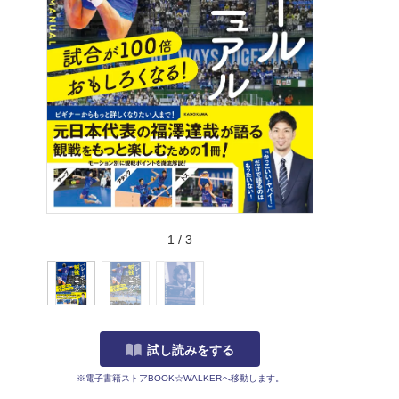
1
/
3
試し読みをする
※電子書籍ストアBOOK☆WALKERへ移動します。