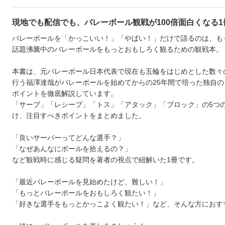
現地でも配信でも、バレーボール観戦が100倍面白くなる1
バレーボールを「かっこいい！」「やばい！」だけで語るのは、も
話題沸騰中のバレーボールをもっとおもしろく観るための観戦本。
本書は、元バレーボール日本代表で現在も五輪をはじめとした数々
行う福澤達哉がバレーボールを始めてからの25年間で培った独自の
ポイントを徹底解説しています。
「サーブ」「レシーブ」「トス」「アタック」「ブロック」の5つ
け、注目すべきポイントをまとめました。
「良いサーバーってどんな選手？」
「なぜあんなにボールを拾えるの？」
など観戦時に感じる疑問を著者の視点で紐解いた1冊です。
「最近バレーボールを見始めたけど、難しい！」
「もっとバレーボールをおもしろく観たい！」
「好きな選手をもっとかっこよく観たい！」など、そんな方におす