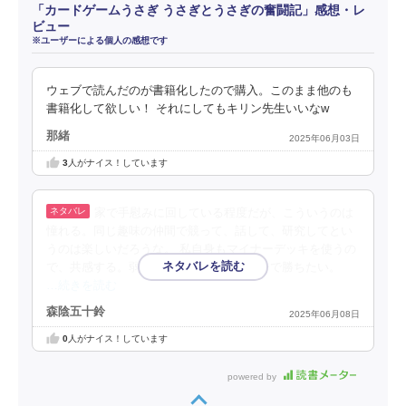
「カードゲームうさぎ うさぎとうさぎの奮闘記」感想・レ
ビュー
※ユーザーによる個人の感想です
ウェブで読んだのが書籍化したので購入。このまま他のも
書籍化して欲しい！ それにしてもキリン先生いいなw
那緒
2025年06月03日
3
人がナイス！しています
家で手慰みに回している程度だが、こういうのは
憧れる。同じ趣味の仲間で競って、話して、研究してとい
うのは楽しいだろうな。 私自身もマイナーデッキを使うの
で、共感する。弱かろうが好き。好きな子で勝ちたい。
…続きを読む
森陰五十鈴
2025年06月08日
0
人がナイス！しています
powered by