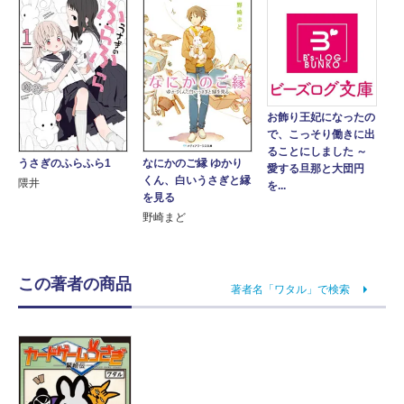
お飾り王妃になったの
で、こっそり働きに出
ることにしました ～
うさぎのふらふら1
なにかのご縁 ゆかり
愛する旦那と大団円
くん、白いうさぎと縁
隈井
を...
を見る
野崎まど
この著者の商品
著者名「ワタル」で検索