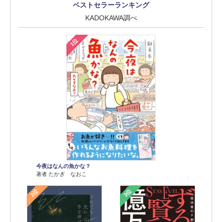
ベストセラーランキング
KADOKAWA調べ
1位
今夜はなんの魚かな？
著者 たかぎ なおこ
2位
3位