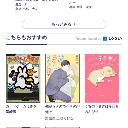
ル～
見分…2
著者 大場 花菜
著者 小林 大祐
もっとみる
こちらもおすすめ
Recommended by
カードゲームうさぎ
うちのうさぎは今日も
俺がうさぎでうさぎが
鷲崎伝
のんびり
俺で
栗城偲 三池ろむこ