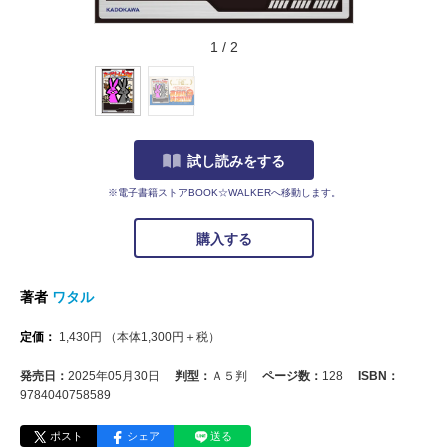
1
/
2
試し読みをする
※電子書籍ストアBOOK☆WALKERへ移動します。
購入する
著者
ワタル
定価：
1,430
円
（本体
1,300
円＋税）
発売日：
2025年05月30日
判型：
Ａ５判
ページ数：
128
ISBN：
9784040758589
ポスト
シェア
送る