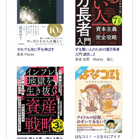
それでも光に手を伸ばす
ずる賢い人のための億万長者
著者 Payao
入門 成功…2
著者 佐野 Mykey 義仁
4位
5位
はなコミ！ ～となりにアイド
2035年 増える富・消える富の