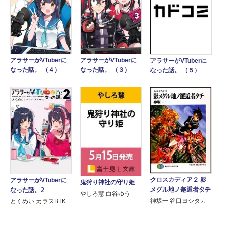
アラサーがVTuberに
アラサーがVTuberに
アラサーがVTuberに
なった話。 （４）
なった話。 （３）
なった話。 （５）
クロスカディア２ 影
アラサーがVTuberに
鬼狩り神社の守り姫
メグル地ノ邂逅者タチ
なった話。2
やしろ慧 白谷ゆう
神坂一 谷口ヨシタカ
とくめい カラスBTK