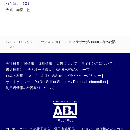
った話。 （２）
犬威 赤彦 他
TOP
コミック
コミックス
カドコミ
アラサーがVTuberになった話。
（２）
会社概要
IR情報
採用情報
広告について
ライセンスについて
書店様向け
法人様一括購入
KADOKAWAグループ
作品の利用について
お問い合わせ
プライバシーポリシー
サイトポリシー
Do Not Sell or Share My Personal Information
利用者情報の外部送信について
ABJマークは、この電子書店・電子書籍配信サービスが、著作権者からコン