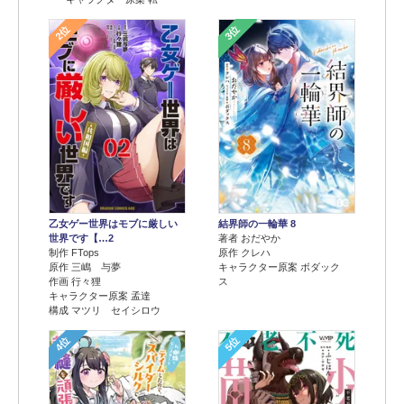
2位
3位
乙女ゲー世界はモブに厳しい
結界師の一輪華 8
世界です【…2
著者 おだやか
制作 FTops
原作 クレハ
原作 三嶋 与夢
キャラクター原案 ボダック
作画 行々狸
ス
キャラクター原案 孟達
構成 マツリ セイシロウ
4位
5位