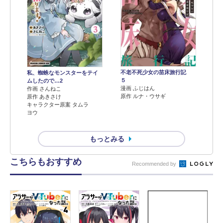
不老不死少女の苗床旅行記
私、蜘蛛なモンスターをテイ
５
ムしたので…2
漫画 ふじはん
作画 さんねこ
原作 ルナ・ウサギ
原作 あきさけ
キャラクター原案 タムラ
ヨウ
もっとみる
こちらもおすすめ
Recommended by