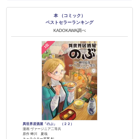
本 （コミック）
ベストセラーランキング
KADOKAWA調べ
1位
異世界居酒屋「のぶ」 （２２）
漫画 ヴァージニア二等兵
原作 蝉川 夏哉
キャラクター原案 転