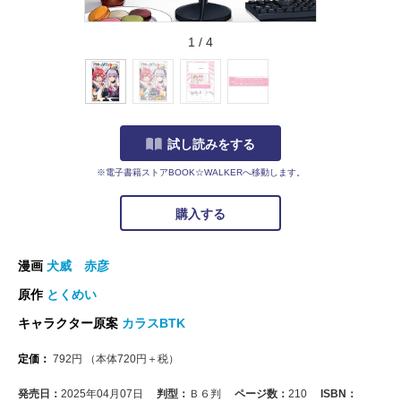
1
/
4
試し読みをする
※電子書籍ストアBOOK☆WALKERへ移動します。
購入する
漫画
犬威 赤彦
原作
とくめい
キャラクター原案
カラスBTK
定価：
792
円
（本体
720
円＋税）
発売日：
2025年04月07日
判型：
Ｂ６判
ページ数：
210
ISBN：