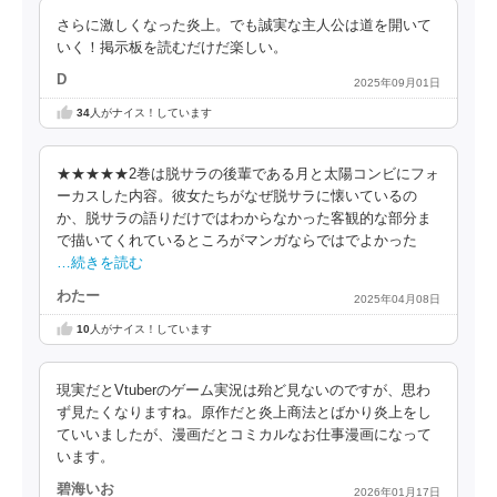
さらに激しくなった炎上。でも誠実な主人公は道を開いて
いく！掲示板を読むだけだ楽しい。
D
2025年09月01日
34
人がナイス！しています
★★★★★2巻は脱サラの後輩である月と太陽コンビにフォ
ーカスした内容。彼女たちがなぜ脱サラに懐いているの
か、脱サラの語りだけではわからなかった客観的な部分ま
で描いてくれているところがマンガならではでよかった
…続きを読む
わたー
2025年04月08日
10
人がナイス！しています
現実だとVtuberのゲーム実況は殆ど見ないのですが、思わ
ず見たくなりますね。原作だと炎上商法とばかり炎上をし
ていいましたが、漫画だとコミカルなお仕事漫画になって
います。
碧海いお
2026年01月17日