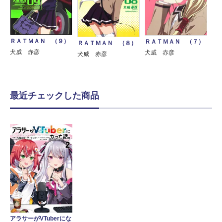
ＲＡＴＭＡＮ （９）
ＲＡＴＭＡＮ （７）
ＲＡＴＭＡＮ （８）
犬威 赤彦
犬威 赤彦
犬威 赤彦
最近チェックした商品
アラサーがVTuberにな