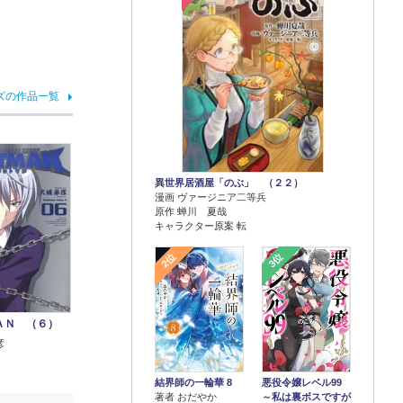
ズの作品一覧
異世界居酒屋「のぶ」 （２２）
漫画 ヴァージニア二等兵
原作 蝉川 夏哉
キャラクター原案 転
2位
3位
ＡＮ （６）
彦
結界師の一輪華 8
悪役令嬢レベル99
著者 おだやか
～私は裏ボスですが