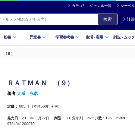
カテゴリ・ジャンル一覧
レーベル
検索
詳細
一般書
児童書
学習参考書
生活
実用
雑誌
ムック
・
・
 （９）
ＲＡＴＭＡＮ （９）
著者
犬威 赤彦
定価：
605
円 （本体
560
円＋税）
発売日：
2011年11月22日
判型：
Ｂ６変形判
ページ数：
196
ISBN：
9784041200070