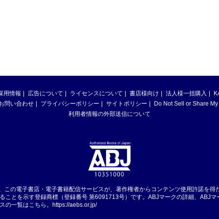
採用情報
広告について
ライセンスについて
書店様向け
法人様一括購入
K
お問い合わせ
プライバシーポリシー
サイトポリシー
Do Not Sell or Share My
利用者情報の外部送信について
は、この電子書店・電子書籍配信サービスが、著作権者からコンテンツ使用許諾を得
ることを示す登録商標（登録番号 第6091713号）です。ABJマークの詳細、ABJ
スの一覧はこちら。
https://aebs.or.jp/