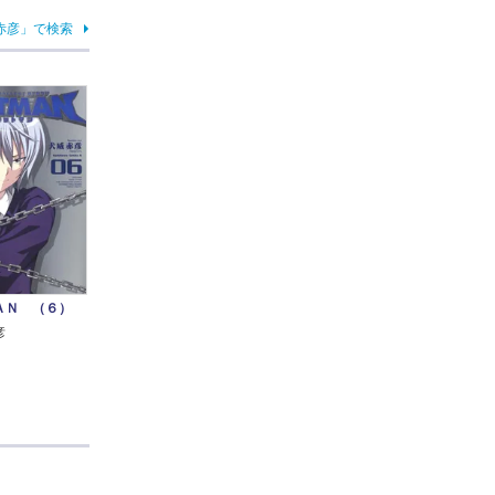
赤彦」で検索
ＡＮ （６）
彦