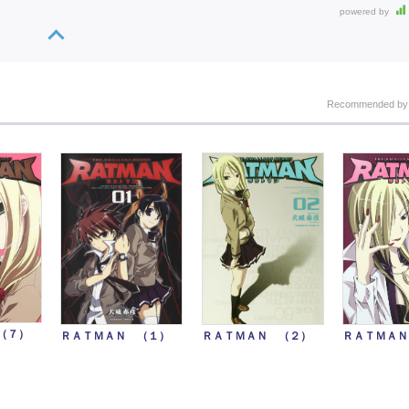
powered by
Recommended b
（７）
ＲＡＴＭＡＮ （１）
ＲＡＴＭＡＮ （２）
ＲＡＴＭＡＮ