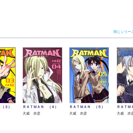
同じシリー
 （３）
ＲＡＴＭＡＮ （４）
ＲＡＴＭＡＮ （５）
ＲＡＴＭ
犬威 赤彦
犬威 赤彦
犬威 赤