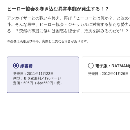
ヒーロー協会を巻き込む異常事態が発生する！？
アンカイザーとの戦いを終え、再び「ヒーローとは何か？」と改め
斗。そんな最中、ヒーロー協会・ジャッカルに対抗する新たな勢力
る！？突然の事態に修斗は困惑を隠せず、抵抗を試みるのだが！？
※画像は表紙及び帯等、実際とは異なる場合があります。
紙書籍
電子版：RATMAN(
発売日：2011年11月22日
発売日：2012年01月26日
判型：Ｂ６変形判／196ページ
定価：605円（本体560円＋税）