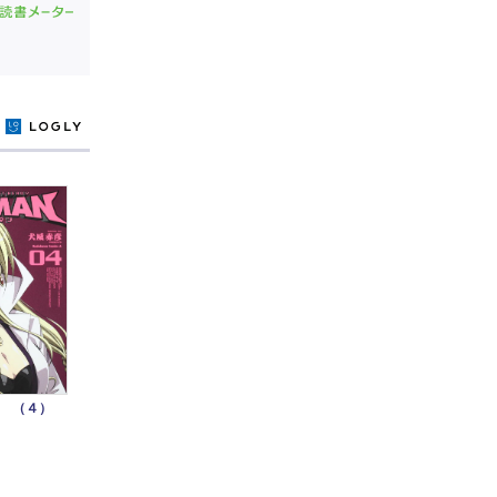
y
 （４）