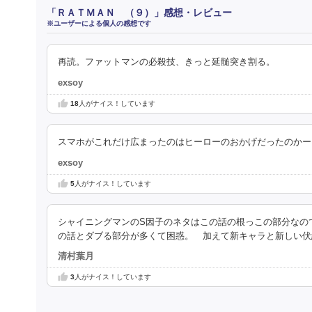
「ＲＡＴＭＡＮ （９）」感想・レビュー
※ユーザーによる個人の感想です
再読。ファットマンの必殺技、きっと延髄突き割る。
exsoy
18
人がナイス！しています
スマホがこれだけ広まったのはヒーローのおかげだったのかー
exsoy
5
人がナイス！しています
シャイニングマンのS因子のネタはこの話の根っこの部分なの
の話とダブる部分が多くて困惑。 加えて新キャラと新しい伏
清村葉月
3
人がナイス！しています