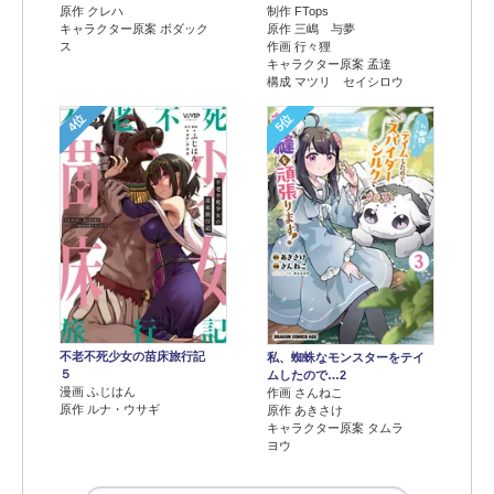
原作 クレハ
制作 FTops
キャラクター原案 ボダック
原作 三嶋 与夢
ス
作画 行々狸
キャラクター原案 孟達
構成 マツリ セイシロウ
4位
5位
不老不死少女の苗床旅行記
私、蜘蛛なモンスターをテイ
５
ムしたので…2
漫画 ふじはん
作画 さんねこ
原作 ルナ・ウサギ
原作 あきさけ
キャラクター原案 タムラ
ヨウ