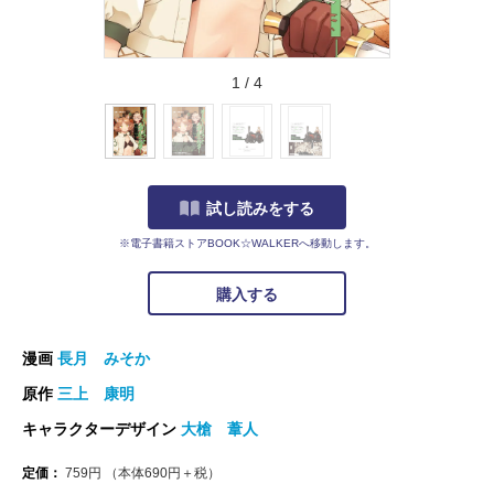
1
/
4
試し読みをする
※電子書籍ストアBOOK☆WALKERへ移動します。
購入する
漫画
長月 みそか
原作
三上 康明
キャラクターデザイン
大槍 葦人
定価：
759
円
（本体
690
円＋税）