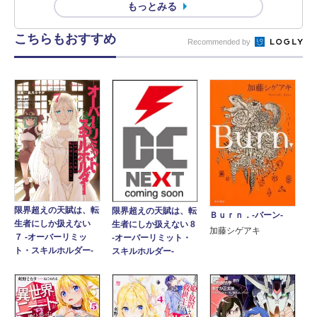
もっとみる
こちらもおすすめ
Recommended by
限界超えの天賦は、転
限界超えの天賦は、転
Ｂｕｒｎ．‐バーン‐
生者にしか扱えない
生者にしか扱えない 8
加藤シゲアキ
７ ‐オーバーリミッ
‐オーバーリミット・
ト・スキルホルダー‐
スキルホルダー‐