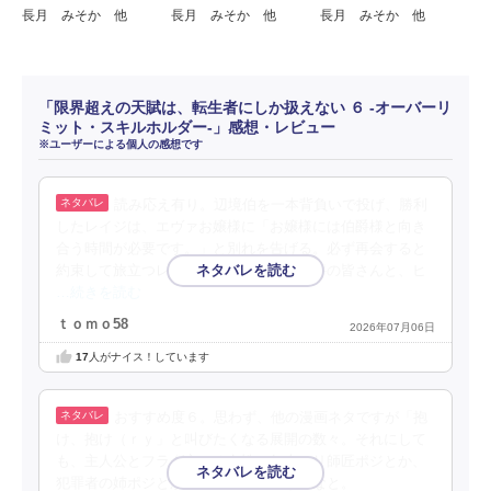
長月 みそか 他
長月 みそか 他
長月 みそか 他
「限界超えの天賦は、転生者にしか扱えない ６ ‐オーバーリ
ミット・スキルホルダー‐」感想・レビュー
※ユーザーによる個人の感想です
読み応え有り。辺境伯を一本背負いで投げ、勝利
したレイジは、エヴァお嬢様に「お嬢様には伯爵様と向き
合う時間が必要です。」と別れを告げる。必ず再会すると
約束して旅立つレイジ。いい男。銀の天秤の皆さんと、ヒ
…続きを読む
ｔｏｍｏ58
2026年07月06日
17
人がナイス！しています
おすすめ度６。思わず、他の漫画ネタですが「抱
け、抱け（ｒｙ」と叫びたくなる展開の数々。それにして
も、主人公とフラグ立てる女性は年上ロリ師匠ポジとか、
犯罪者の姉ポジとか、普通の娘がいないなと。