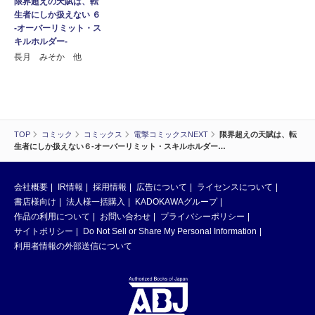
限界超えの天賦は、転
生者にしか扱えない ６
‐オーバーリミット・ス
キルホルダー‐
長月 みそか 他
TOP
コミック
コミックス
電撃コミックスNEXT
限界超えの天賦は、転
生者にしか扱えない６‐オーバーリミット・スキルホルダー…
会社概要
IR情報
採用情報
広告について
ライセンスについて
書店様向け
法人様一括購入
KADOKAWAグループ
作品の利用について
お問い合わせ
プライバシーポリシー
サイトポリシー
Do Not Sell or Share My Personal Information
利用者情報の外部送信について