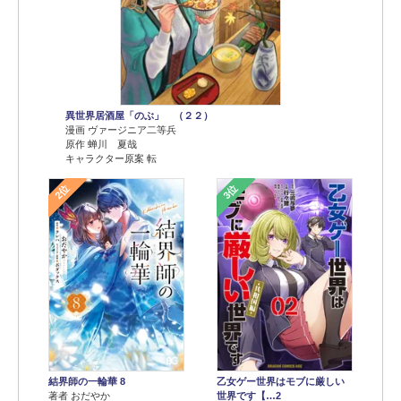
異世界居酒屋「のぶ」 （２２）
漫画 ヴァージニア二等兵
原作 蝉川 夏哉
キャラクター原案 転
2位
3位
結界師の一輪華 8
乙女ゲー世界はモブに厳しい
著者 おだやか
世界です【…2