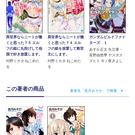
異世界ならニートが働
異世界ならニートが働
ガンダムビルドファイ
くと思った？４ エル
くと思った？５ エル
ターズ １
フの姫を放置して救世
フの姫に丸投げして他
あすか正太 矢立肇・
主にします。
国で好き放題します。
富野由悠季 ヤスダス
刈野ミカタ ねこめた
刈野ミカタ ねこめた
ズヒト 今ノ夜きよし
る
る
この著者の商品
著者名「長月みそか」で検索