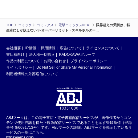
TOP
コミック
コミックス
電撃コミックスNEXT
限界超えの天賦は、転
生者にしか扱えない３‐オーバーリミット・スキルホルダー…
会社概要
IR情報
採用情報
広告について
ライセンスについて
書店様向け
法人様一括購入
KADOKAWAグループ
作品の利用について
お問い合わせ
プライバシーポリシー
サイトポリシー
Do Not Sell or Share My Personal Information
利用者情報の外部送信について
ABJマークは、この電子書店・電子書籍配信サービスが、著作権者からコン
テンツ使用許諾を得た正規版配信サービスであることを示す登録商標（登録
番号 第6091713号）です。ABJマークの詳細、ABJマークを掲示しているサ
ービスの一覧はこちら。
https://aebs.or.jp/