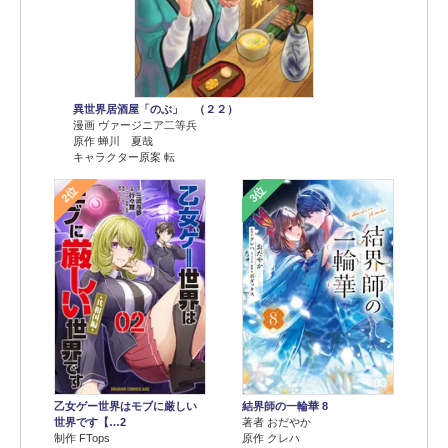
異世界居酒屋「のぶ」 （２２）
漫画 ヴァージニア二等兵
原作 蝉川 夏哉
キャラクター原案 転
2位
3位
乙女ゲー世界はモブに厳しい
結界師の一輪華 8
世界です【…2
著者 おだやか
制作 FTops
原作 クレハ