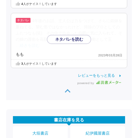
4
人がナイス！しています
4年後のお話。主人公は力をつけて、さらに鍛錬を
重ねてる。望む形ではなかったけど、掃除のプロとしての
ふたつなも(笑) その中で出会った伯爵に気に入られて、そ
の娘の護衛を高額賃金で了承。娘さんの護衛として王
…続きを読む
もも
2023年03月28日
3
人がナイス！しています
レビューをもっと見る
powered by
書店在庫を見る
大垣書店
紀伊國屋書店