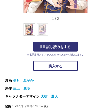
1
/
2
試し読みをする
※電子書籍ストアBOOK☆WALKERへ移動します。
購入する
漫画
長月 みそか
原作
三上 康明
キャラクターデザイン
大槍 葦人
定価：
737
円
（本体
670
円＋税）