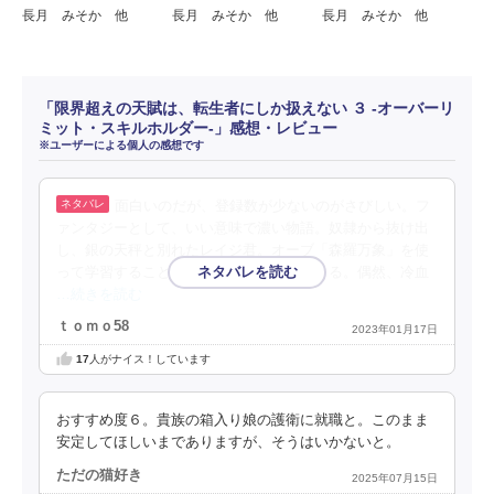
長月 みそか 他
長月 みそか 他
長月 みそか 他
「限界超えの天賦は、転生者にしか扱えない ３ ‐オーバーリ
ミット・スキルホルダー‐」感想・レビュー
※ユーザーによる個人の感想です
面白いのだが、登録数が少ないのがさびしい。フ
ァンタジーとして、いい意味で濃い物語。奴隷から抜け出
し、銀の天秤と別れたレイジ君。オーブ「森羅万象」を使
って学習することで、能力が飛躍的に高まる。偶然、冷血
…続きを読む
ｔｏｍｏ58
2023年01月17日
17
人がナイス！しています
おすすめ度６。貴族の箱入り娘の護衛に就職と。このまま
安定してほしいまでありますが、そうはいかないと。
ただの猫好き
2025年07月15日