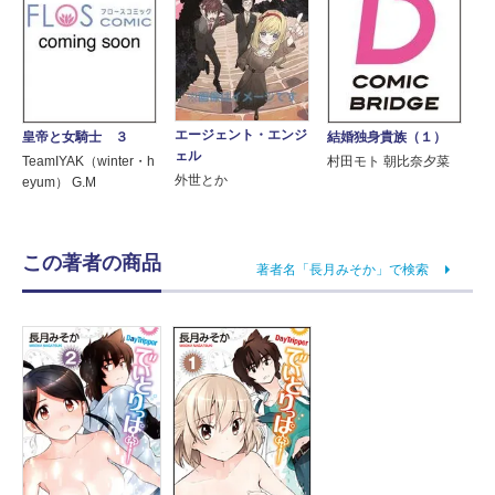
エージェント・エンジ
皇帝と女騎士 ３
結婚独身貴族（１）
ェル
TeamIYAK（winter・h
村田モト 朝比奈夕菜
外世とか
eyum） G.M
この著者の商品
著者名「長月みそか」で検索