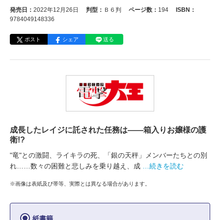
発売日：
2022年12月26日
判型：
Ｂ６判
ページ数：
194
ISBN：
9784049148336
ポスト
シェア
送る
成長したレイジに託された任務は――箱入りお嬢様の護
衛!?
"竜"との激闘、ライキラの死、「銀の天秤」メンバーたちとの別
れ……数々の困難と悲しみを乗り越え、成
…続きを読む
※画像は表紙及び帯等、実際とは異なる場合があります。
紙書籍