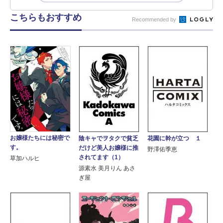
こちらもおすすめ
Recommended by
お嬢様たちには秘密で
陰キャでヲタクで貧乏
花園に幹が立つ １
す。
だけど美人お嬢様に推
野澤佑季恵
されてます（1）
草加ハルヒ
源素水 美月りん あさ
ぎ屋