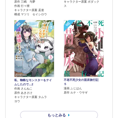
原作 三嶋 与夢
キャラクター原案 ボダック
作画 行々狸
ス
キャラクター原案 孟達
構成 マツリ セイシロウ
4位
5位
不老不死少女の苗床旅行記
私、蜘蛛なモンスターをテイ
５
ムしたので…2
漫画 ふじはん
作画 さんねこ
原作 ルナ・ウサギ
原作 あきさけ
キャラクター原案 タムラ
ヨウ
もっとみる