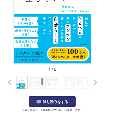
1
/
6
試し読みをする
※電子書籍ストアBOOK☆WALKERへ移動します。