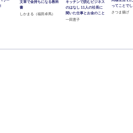
同棲生活 わ
パワー
文章で金持ちになる教科
キッチンで読むビジネス
ってことでし
！
書
のはなし 11人の社長に
さつま揚げ
聞いた仕事とお金のこと
しかまる（福田卓馬）
一田憲子