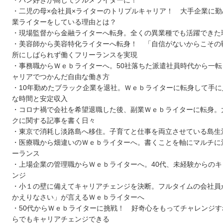
・パン好きが高じてグルメライターに！
・二児の母×会社員×ライターのトリプルキャリア！ 大手企業に勤
業ライターをしている理由とは？
・現場監督から金融ライターへ転身。全くの異業種でも活躍できた
・美容師から美容特化ライターへ転身！ 「自信がないからこその
所にしばられず働くフリーランスを実現
・事務職からＷｅｂライターへ。50社落ちた派遣社員時代から一転
ャリアでつかんだ自由な働き方
・10年勤めたブラック企業を退社。Ｗｅｂライターに転身して手に
な時間と安定収入
・コロナ禍で会社を希望退職した後、副業Ｗｅｂライターに転身。
クに関する記事を書く日々
・東京で消耗し淡路島へ移住。子育てと仕事を両立させている島生
・医療職から畑違いのＷｅｂライターへ。書くことを軸にマルチに
ーランス
・上場企業の管理職からＷｅｂライターへ。40代、未経験からのキ
ンジ
・小１の壁に備えてキャリアチェンジを決断。フルタイムの会社員
かえりなさい」が言えるＷｅｂライターへ
・50代からＷｅｂライターに挑戦！ 好奇心をもってチャレンジす
らでもキャリアチェンジできる