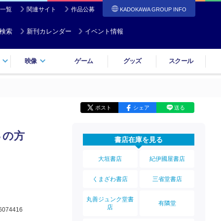
一覧
関連サイト
作品公募
KADOKAWA GROUP INFO
検索
新刊カレンダー
イベント情報
映像
ゲーム
グッズ
スクール
ポスト
シェア
送る
３の方
書店在庫を見る
大垣書店
紀伊國屋書店
くまざわ書店
三省堂書店
丸善ジュンク堂書
有隣堂
店
6074416