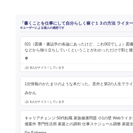
「書くことを仕事にして自分らしく稼ぐ１３の方法 ライタ
※ユーザーによる個人の感想です
021（図書・書誌学の各論にあったけど、これ002でしょ）図書
などから独り立ちしていくということがわかっただけで割と価
🍭
3
人がナイス！しています
1次情報のかたまりのような本だった。意外と第2の人生でラ
みかん
1
人がナイス！しています
キャリアチェンジ:50代転職 家族健康問題 小1の壁 Webライ
価案件 専門性活用 家庭との調和:仕事スケジュール調整 家庭
Go Extreme