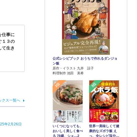
を仕事に
ぐ１３の
して生き
公式レシピブック おうちで作れるダンジョ
ン飯
原作・イラスト 九井 諒子
料理制作 池田 美希
2位
3位
ックス一覧へ
5年2月26日
世界一美味しくて健
いくつになっても、
康的なズボラ飯 え
おいしく美しく食べ
っ、全レシピ塩分…
る 78歳、シェ…2