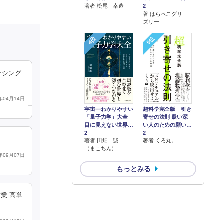
2
著者 松尾 幸造
著 はらぺこグリ
ズリー
4位
5位
ーシング
5年04月14日
宇宙一わかりやすい
超科学完全版 引き
「量子力学」大全
寄せの法則 疑い深
目に見えない世界…
い人のための願い…
2
2
著者 田畑 誠
著者 くろ丸。
（まこちん）
5年09月07日
もっとみる
業 高単