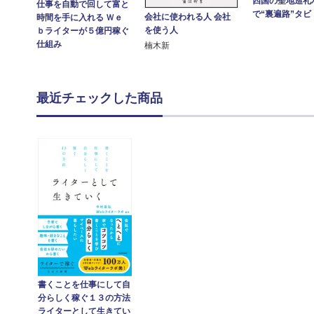
四国の聖地巡礼
仕事を自動で回して富と
で“裏遍路”タビ
会社に使われる人 会社
時間を手に入れる Ｗｅ
を使う人
ｂライターが５億円稼ぐ
仕組み
楠木新
最近チェックした商品
書くことを仕事にして自
分らしく稼ぐ１３の方法
ライターとして生きてい