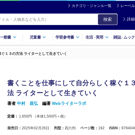
カテゴリ・ジャンル一覧
レーベル
検索
詳細
一般書
児童書
学習参考書
生活
実用
雑誌
ムック
・
・
ぐ１３の方法 ライターとして生きていく
書くことを仕事にして自分らしく稼ぐ１
法 ライターとして生きていく
著者
中村 昌弘
編著
Webライターラボ
定価：
1,650
円 （本体
1,500
円＋税）
発売日：
2025年02月26日
判型：
四六判
ページ数：
192
ISBN：
978404