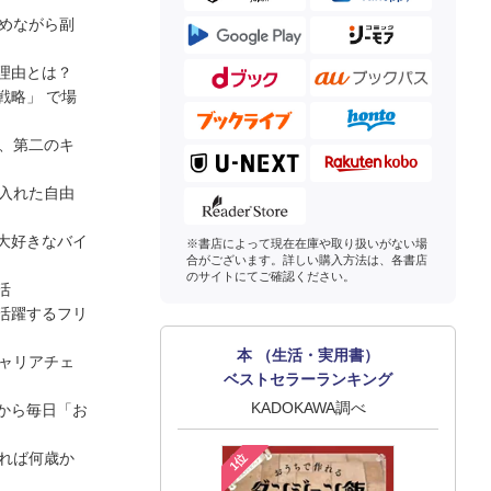
めながら副
理由とは？
戦略」 で場
、第二のキ
入れた自由
大好きなバイ
※書店によって現在在庫や取り扱いがない場
合がございます。詳しい購入方法は、各書店
のサイトにてご確認ください。
活
活躍するフリ
本 （生活・実用書）
ャリアチェ
ベストセラーランキング
KADOKAWA調べ
から毎日「お
れば何歳か
1位