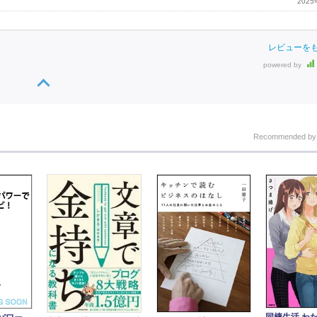
202
レビューを
powered by
Recommended b