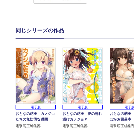
同じシリーズの作品
電子版
電子版
電子
おとなの萌王 カノジョ
おとなの萌王 夏の濡れ
おとなの萌王
たちの無防備な瞬間
透けカノジョ▼
ぽかお風呂本
電撃萌王編集部
電撃萌王編集部
電撃萌王編集