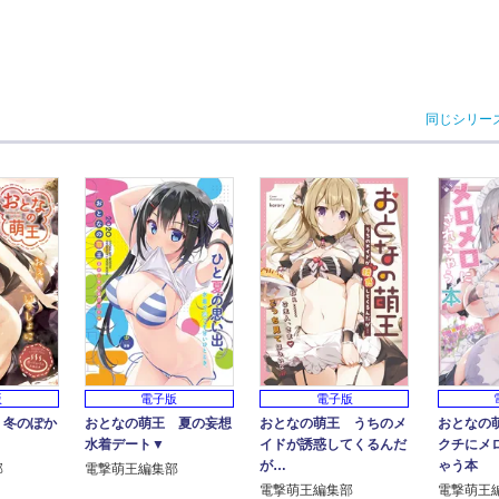
同じシリー
版
電子版
電子版
 冬のぽか
おとなの萌王 夏の妄想
おとなの萌王 うちのメ
おとなの
水着デート▼
イドが誘惑してくるんだ
クチにメ
が…
ゃう本
部
電撃萌王編集部
電撃萌王編集部
電撃萌王