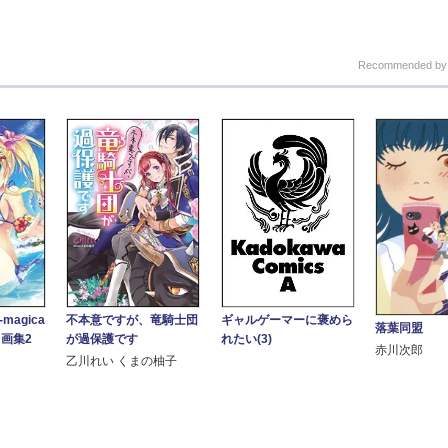
Recommended b
magica
不本意ですが、竜騎士団
ギャルゲーマーに褒めら
落葉同盟
おう画集2
が過保護です
れたい(3)
赤川次郎
乙川れい くまの柚子