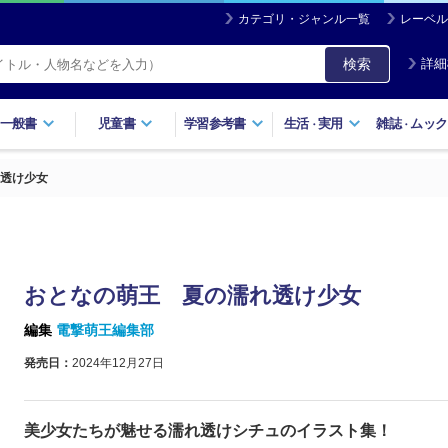
カテゴリ・ジャンル一覧
レーベル
検索
詳細
一般書
児童書
学習参考書
生活
実用
雑誌
ムック
・
・
透け少女
おとなの萌王 夏の濡れ透け少女
編集
電撃萌王編集部
発売日：
2024年12月27日
美少女たちが魅せる濡れ透けシチュのイラスト集！