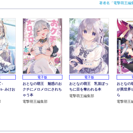
著者名「電撃萌王編
版
電子版
電子版
-
おとなの萌王 魅惑のお
おとなの萌王 乳首ぽっ
おとなの
ys- みけお
クチにメロメロにされち
ちに目を奪われる本
が異世界
ゃう本
ら
電撃萌王編集部
部
電撃萌王編集部
電撃萌王