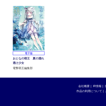
電子版
おとなの萌王 夏の濡れ
透け少女
電撃萌王編集部
会社概要
IR情報
作品の利用について