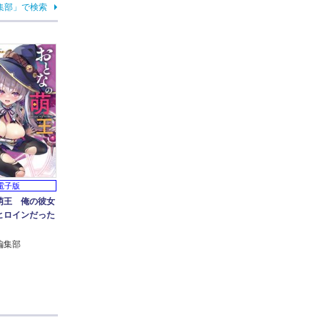
集部」で検索
電子版
萌王 俺の彼女
ヒロインだった
編集部