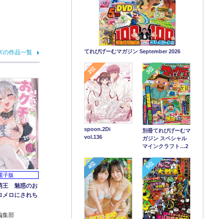
てれびげーむマガジン September 2026
ズの作品一覧
2位
3位
spoon.2Di
別冊てれびげーむマ
vol.136
ガジン スペシャル
マインクラフト…2
4位
5位
電子版
萌王 魅惑のお
ロメロにされち
編集部