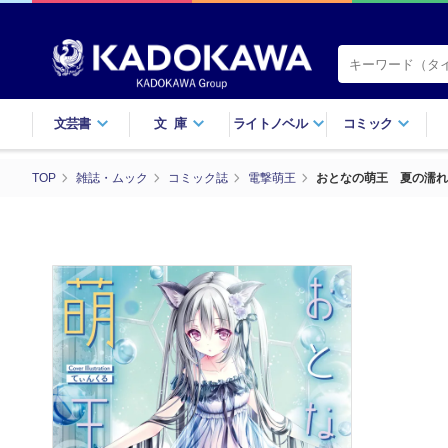
文芸書
文庫
ライトノベル
コミック
TOP
雑誌・ムック
コミック誌
電撃萌王
おとなの萌王 夏の濡れ