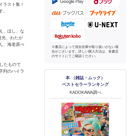
イラスト集！
す。
え、ほし、な
庭光、わたが
ん、海老原べ
※書店によって現在在庫や取り扱いがない場
合がございます。詳しい購入方法は、各書店
のサイトにてご確認ください。
築したもので
字列のハイラ
本 （雑誌・ムック）
ベストセラーランキング
KADOKAWA調べ
1位