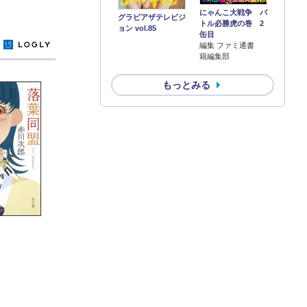
にゃんこ大戦争 バ
グラビアザテレビジ
トル必勝虎の巻 2
ョン vol.85
缶目
y
編集 ファミ通書
籍編集部
もっとみる