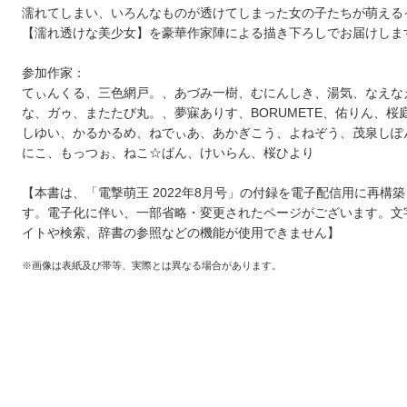
濡れてしまい、いろんなものが透けてしまった女の子たちが萌える
【濡れ透けな美少女】を豪華作家陣による描き下ろしでお届けしま
参加作家：
てぃんくる、三色網戸。、あづみ一樹、むにんしき、湯気、なえな
な、ガゥ、またたび丸。、夢寐ありす、BORUMETE、佑りん、桜
しゆい、かるかるめ、ねでぃあ、あかぎこう、よねぞう、茂泉しぽ
にこ、もっつぉ、ねこ☆ぱん、けいらん、桜ひより
【本書は、「電撃萌王 2022年8月号」の付録を電子配信用に再構
す。電子化に伴い、一部省略・変更されたページがございます。文
イトや検索、辞書の参照などの機能が使用できません】
※画像は表紙及び帯等、実際とは異なる場合があります。