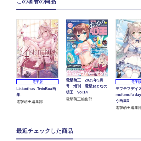
この著者の商品
電撃萌王 2025年5月
電子版
電子
号 増刊 電撃おとなの
Lisianthus -TwinBox画
モフモフデイズ 
萌王 Vol.14
集-
mofumofu da
電撃萌王編集部
う画集3
電撃萌王編集部
電撃萌王編集
最近チェックした商品