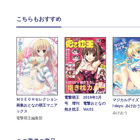
こちらもおすすめ
電撃萌王 2019年3月
ＭＯＥＯＨセレクション
マジカルデイズ -
号 増刊 電撃おとなの
画集おとなの萌王マニア
l days- みけ
抱き枕王 Vol.01
ックス
みけおう
電撃萌王編集部