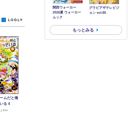
関西ウォーカー
グラビアザテレビジ
2026夏 ウォーカー
ョン vol.85
ムック
y
もっとみる
ームだと俺
いる 4
スバー