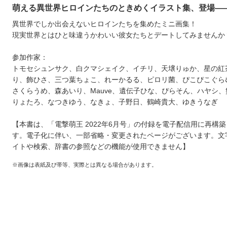
萌える異世界ヒロインたちのときめくイラスト集、登場―
異世界でしか出会えないヒロインたちを集めたミニ画集！
現実世界とはひと味違うかわいい彼女たちとデートしてみませんか
参加作家：
トモセシュンサク、白クマシェイク、イチリ、天壌りゅか、星の紅
り、飾ひさ、三つ葉ちょこ、れーかるる、ピロリ菌、ぴこぴこぐら
さくらうめ、森あいり、Mauve、遺伝子ひな、ぴらそん、ハヤシ
りょたろ、なつきゆう、なきょ、子野日、鶴崎貴大、ゆきうなぎ
【本書は、「電撃萌王 2022年6月号」の付録を電子配信用に再構
す。電子化に伴い、一部省略・変更されたページがございます。文
イトや検索、辞書の参照などの機能が使用できません】
※画像は表紙及び帯等、実際とは異なる場合があります。