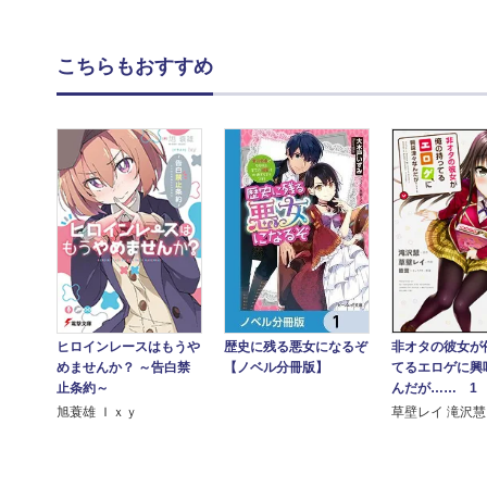
こちらもおすすめ
ヒロインレースはもうや
歴史に残る悪女になるぞ
非オタの彼女が
めませんか？ ～告白禁
【ノベル分冊版】
てるエロゲに興
止条約～
んだが…… 1
旭蓑雄 Ｉｘｙ
草壁レイ 滝沢慧