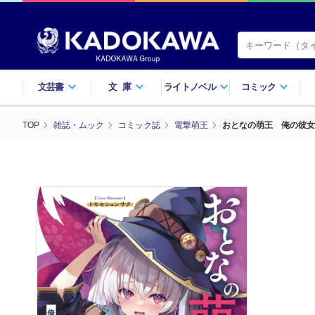
文芸書
文庫
ライトノベル
コミック
TOP
雑誌・ムック
コミック誌
電撃萌王
おとなの萌王 俺の彼女