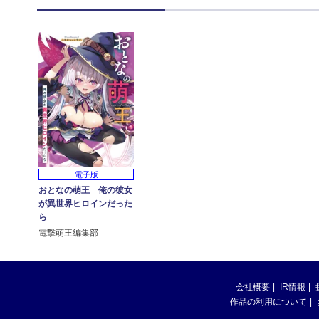
電子版
おとなの萌王 俺の彼女
が異世界ヒロインだった
ら
電撃萌王編集部
会社概要
IR情報
作品の利用について