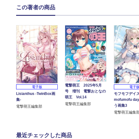
この著者の商品
電撃萌王 2025年5月
電子版
電子
号 増刊 電撃おとなの
Lisianthus -TwinBox画
モフモフデイズ 
萌王 Vol.14
集-
mofumofu da
電撃萌王編集部
う画集3
電撃萌王編集部
電撃萌王編集
最近チェックした商品