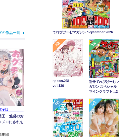
てれびげーむマガジン September 2026
ズの作品一覧
2位
3位
spoon.2Di
別冊てれびげーむマ
vol.136
ガジン スペシャル
マインクラフト…2
4位
5位
電子版
萌王 魅惑のお
ロメロにされち
編集部