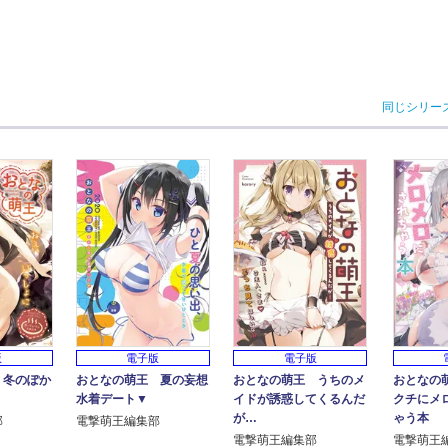
同じシリー
版
電子版
電子版
 冬のぽか
おとなの萌王 夏の妄想
おとなの萌王 うちのメ
おとなの
水着デート▼
イドが誘惑してくるんだ
クチにメ
が…
ゃう本
部
電撃萌王編集部
電撃萌王編集部
電撃萌王