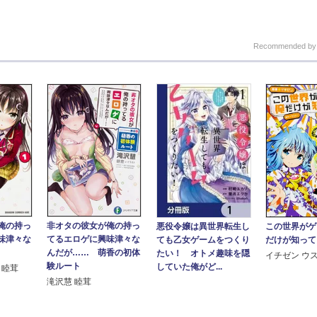
Recommended b
俺の持っ
非オタの彼女が俺の持っ
悪役令嬢は異世界転生し
この世界がゲ
味津々な
てるエロゲに興味津々な
ても乙女ゲームをつくり
だけが知って
んだが…… 萌香の初体
たい！ オトメ趣味を隠
イチゼン ウ
験ルート
していた俺がど...
 睦茸
滝沢慧 睦茸