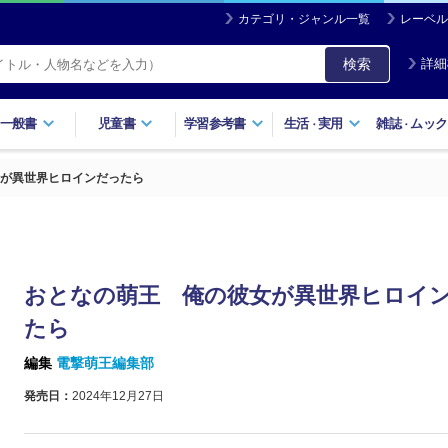
カテゴリ・ジャンル一覧
レーベル
検索
詳細
一般書
児童書
学習参考書
生活
実用
雑誌
ムック
・
・
が異世界ヒロインだったら
おとなの萌王 俺の彼女が異世界ヒロイ
たら
編集
電撃萌王編集部
発売日：
2024年12月27日