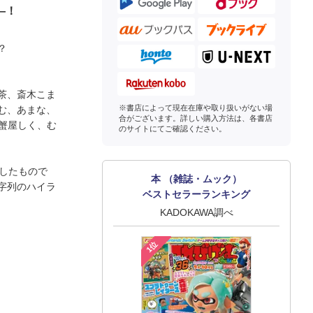
―！
？
茶、斎木こま
※書店によって現在在庫や取り扱いがない場
む、あまな、
合がございます。詳しい購入方法は、各書店
、蟹屋しく、む
のサイトにてご確認ください。
築したもので
本 （雑誌・ムック）
字列のハイラ
ベストセラーランキング
KADOKAWA調べ
1位