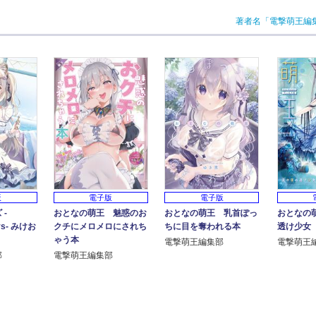
著者名「電撃萌王編
版
電子版
電子版
-
おとなの萌王 魅惑のお
おとなの萌王 乳首ぽっ
おとなの
ys- みけお
クチにメロメロにされち
ちに目を奪われる本
透け少女
ゃう本
電撃萌王編集部
電撃萌王
部
電撃萌王編集部