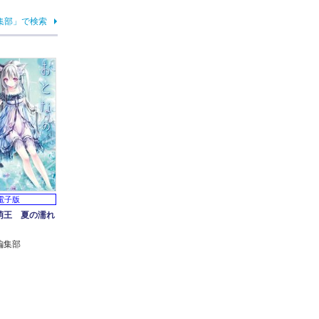
集部」で検索
電子版
萌王 夏の濡れ
編集部