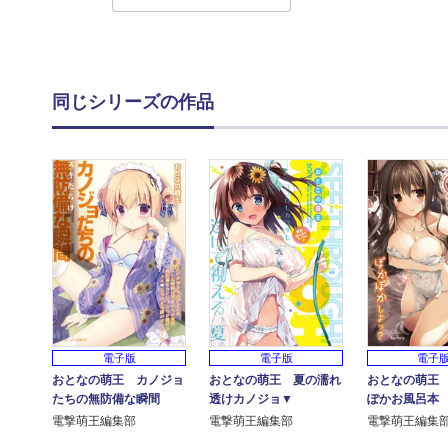
同じシリーズの作品
電子版
電子版
電子
おとなの萌王 カノジョ
おとなの萌王 夏の濡れ
おとなの萌王
たちの無防備な瞬間
透けカノジョ▼
ぽかお風呂本
電撃萌王編集部
電撃萌王編集部
電撃萌王編集