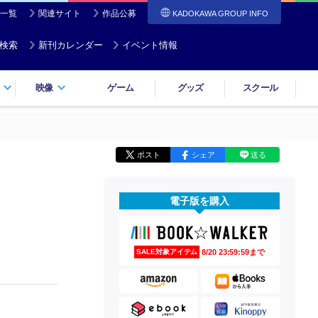
一覧
関連サイト
作品公募
KADOKAWA GROUP INFO
検索
新刊カレンダー
イベント情報
映像
ゲーム
グッズ
スクール
ポスト
シェア
送る
電子版を購入
8/20 23:59:59まで
SALE対象アイテム