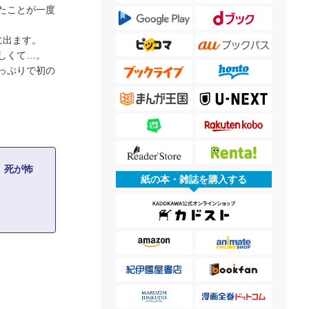
たことが一度
に出ます。
しくて…。
っぷりで初の
 死が怖
紙の本・雑誌を購入する