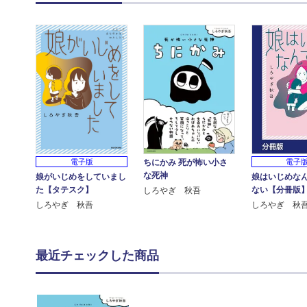
ちにかみ 死が怖い小さ
電子
電子版
な死神
娘はいじめな
娘がいじめをしていまし
ない【分冊版
た【タテスク】
しろやぎ 秋吾
しろやぎ 秋
しろやぎ 秋吾
最近チェックした商品