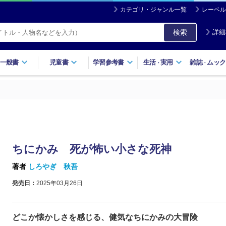
カテゴリ・ジャンル一覧
レーベル
検索
詳細
一般書
児童書
学習参考書
生活
実用
雑誌
ムック
・
・
ちにかみ 死が怖い小さな死神
著者
しろやぎ 秋吾
発売日：
2025年03月26日
どこか懐かしさを感じる、健気なちにかみの大冒険