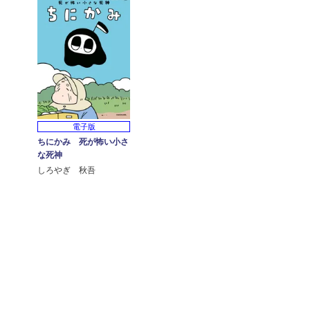
電子版
ちにかみ 死が怖い小さ
な死神
しろやぎ 秋吾