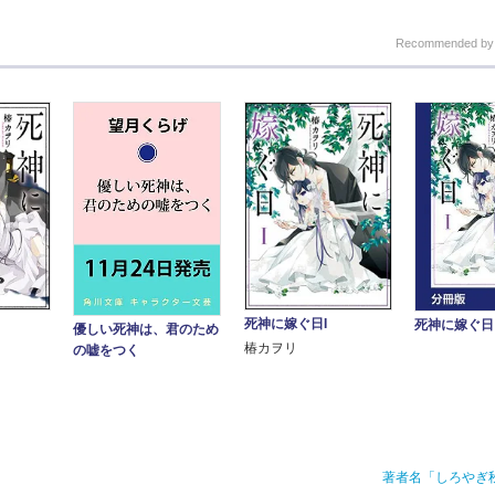
Recommended b
死神に嫁ぐ日I
死神に嫁ぐ日
優しい死神は、君のため
椿カヲリ
の嘘をつく
著者名「しろやぎ