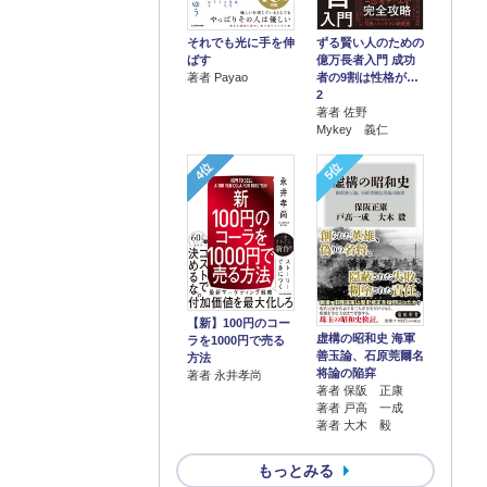
それでも光に手を伸
ずる賢い人のための
ばす
億万長者入門 成功
著者 Payao
者の9割は性格が…
2
著者 佐野
Mykey 義仁
4位
5位
【新】100円のコー
虚構の昭和史 海軍
ラを1000円で売る
善玉論、石原莞爾名
方法
将論の陥穽
著者 永井孝尚
著者 保阪 正康
著者 戸高 一成
著者 大木 毅
もっとみる