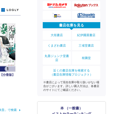
y
書店在庫を見る
大垣書店
紀伊國屋書店
くまざわ書店
三省堂書店
丸善ジュンク堂書
有隣堂
店
近くの書店在庫を検索する
（書店在庫情報プロジェクト）
【分冊版】
※書店によって現在在庫や取り扱いがない場
合がございます。詳しい購入方法は、各書店
のサイトにてご確認ください。
本 （一般書）
秋吾」で検索
ベストセラーランキング