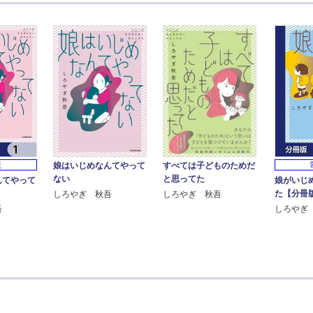
版
娘はいじめなんてやって
すべては子どものためだ
ない
と思ってた
んてやって
娘がいじ
】
た【分冊
しろやぎ 秋吾
しろやぎ 秋吾
吾
しろやぎ