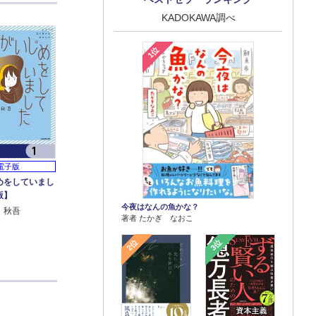
KADOKAWA調べ
1位
電子版
めをしていまし
版】
今夜はなんの魚かな？
 秋吾
著者 たかぎ なおこ
2位
3位