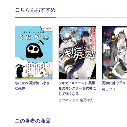
こちらもおすすめ
シキガミ×クエスト 異世
ちにかみ 死が怖い小さ
死神に嫁ぐ日III
界のモンスターを式神に
な死神
椿カヲリ
して強くなる
ヒツキノドカ 柴乃櫂人
この著者の商品