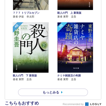
７７７ トリプルセブン
殺人の門 上 新装版
著者 伊坂 幸太郎
著者 東野 圭吾
4位
5位
殺人の門 下 新装版
ナミヤ雑貨店の奇蹟
著者 東野 圭吾
著者 東野 圭吾
もっとみる
こちらもおすすめ
Recommended by