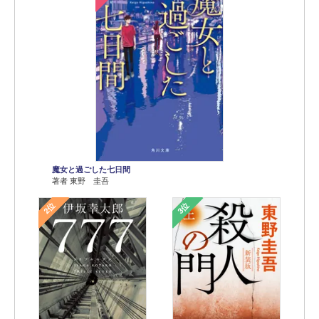
魔女と過ごした七日間
著者 東野 圭吾
2位
3位