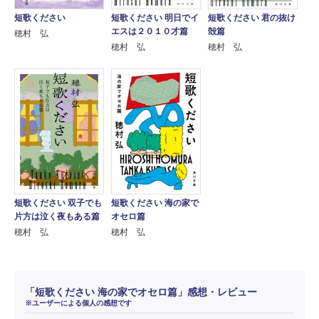
短歌ください 明日でイ
短歌ください 君の抜け
短歌ください
エスは２０１０才篇
殻篇
穂村 弘
穂村 弘
穂村 弘
短歌ください 双子でも
短歌ください 海の家で
片方は泣く夜もある篇
オセロ篇
穂村 弘
穂村 弘
「短歌ください 海の家でオセロ篇」感想・レビュー
※ユーザーによる個人の感想です