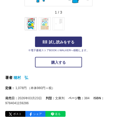
1
/
3
試し読みをする
※電子書籍ストアBOOK☆WALKERへ移動します。
購入する
著者
穂村 弘
定価：
1,078
円
（本体
980
円＋税）
発売日：
2026年03月23日
判型：
文庫判
ページ数：
384
ISBN：
9784041159286
ポスト
シェア
送る