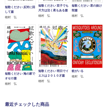
短歌ください 双子でも
短歌ください 君の抜け
短歌ください 反対に回
片方は泣く夜もある篇
殻篇
して篇
穂村 弘
穂村 弘
穂村 弘
短歌ください 明日でイ
蚊がいる
短歌ください 海の家で
エスは２０１０才篇
穂村 弘
オセロ篇
穂村 弘
穂村 弘
最近チェックした商品