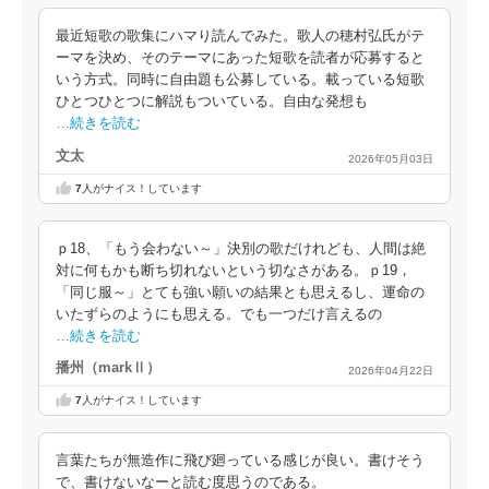
最近短歌の歌集にハマり読んでみた。歌人の穂村弘氏がテ
ーマを決め、そのテーマにあった短歌を読者が応募すると
いう方式。同時に自由題も公募している。載っている短歌
ひとつひとつに解説もついている。自由な発想も
…続きを読む
文太
2026年05月03日
7
人がナイス！しています
ｐ18、「もう会わない～」決別の歌だけれども、人間は絶
対に何もかも断ち切れないという切なさがある。ｐ19，
「同じ服～」とても強い願いの結果とも思えるし、運命の
いたずらのようにも思える。でも一つだけ言えるの
…続きを読む
播州（markⅡ）
2026年04月22日
7
人がナイス！しています
言葉たちが無造作に飛び廻っている感じが良い。書けそう
で、書けないなーと読む度思うのである。