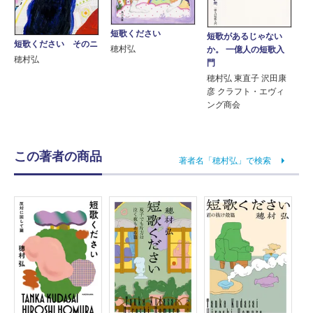
短歌ください
短歌があるじゃない
短歌ください そのニ
穂村弘
か。 一億人の短歌入
穂村弘
門
穂村弘 東直子 沢田康
彦 クラフト・エヴィ
ング商会
この著者の商品
著者名「穂村弘」で検索