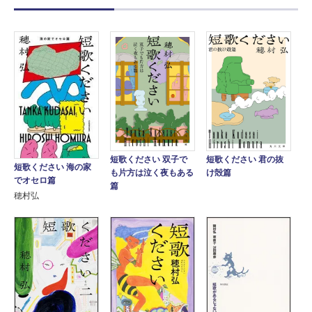
短歌ください 双子で
短歌ください 君の抜
短歌ください 海の家
も片方は泣く夜もある
け殻篇
でオセロ篇
篇
穂村弘